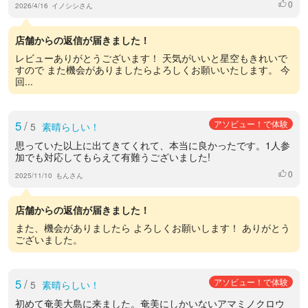
0
いいね
2026/4/16
イノシシさん
店舗からの返信が届きました！
レビューありがとうございます！ 天気がいいと星空もきれいで
すので また機会がありましたらよろしくお願いいたします。 今
回...
5
/
アソビュー！で体験
5
素晴らしい！
思っていた以上に出てきてくれて、本当に良かったです。1人参
加でも対応してもらえて有難うございました!
0
いいね
2025/11/10
もんさん
店舗からの返信が届きました！
また、機会がありましたら よろしくお願いします！ ありがとう
ございました。
5
/
アソビュー！で体験
5
素晴らしい！
初めて奄美大島に来ました。奄美にしかいないアマミノクロウ