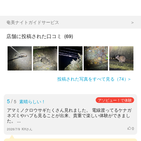
奄美ナイトガイドサービス
店舗に投稿された口コミ
(69)
投稿された写真をすべて見る（74）
5
/
アソビュー！で体験
5
素晴らしい！
アマミノクロウサギたくさん見れました。 電線渡ってるケナガ
ネズミやハブも見ることが出来、貴重で楽しい体験ができまし
た。 ...
0
いいね
2026/7/9
KHさん