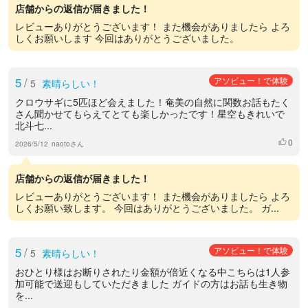
店舗からの返信が届きました！
レビューありがとうございます！ また機会がありましたら よろ
しくお願いします 今回はありがとうございました。
5
/
アソビュー！で体験
5
素晴らしい！
クロウサギに5匹ほど会えました！奄美の自然に関数お話もたく
さん聞かせてもらえてとても楽しかったです！星空もきれいで
北斗七...
0
いいね
2026/5/12
naotoさん
店舗からの返信が届きました！
レビューありがとうございます！ また機会がありましたら よろ
しくお願い致します。 今回はありがとうございました。 ガ...
5
/
アソビュー！で体験
5
素晴らしい！
おひとり様はお断りされたり金額が倍近くなる中こちらは1人参
加可能で送迎もしていただきました ガイドの方はお話も生き物
を...