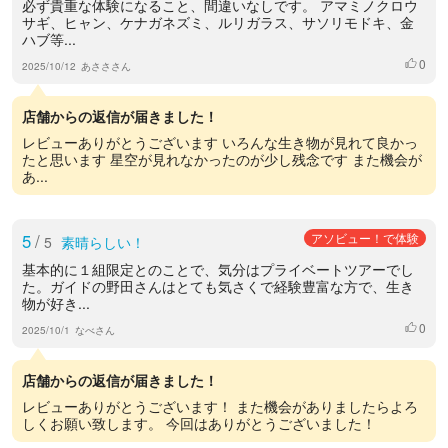
必ず貴重な体験になること、間違いなしです。 アマミノクロウ
サギ、ヒャン、ケナガネズミ、ルリガラス、サソリモドキ、金
ハブ等...
0
いいね
2025/10/12
あさささん
店舗からの返信が届きました！
レビューありがとうございます いろんな生き物が見れて良かっ
たと思います 星空が見れなかったのが少し残念です また機会が
あ...
5
/
アソビュー！で体験
5
素晴らしい！
基本的に１組限定とのことで、気分はプライベートツアーでし
た。ガイドの野田さんはとても気さくで経験豊富な方で、生き
物が好き...
0
いいね
2025/10/1
なべさん
店舗からの返信が届きました！
レビューありがとうございます！ また機会がありましたらよろ
しくお願い致します。 今回はありがとうございました！