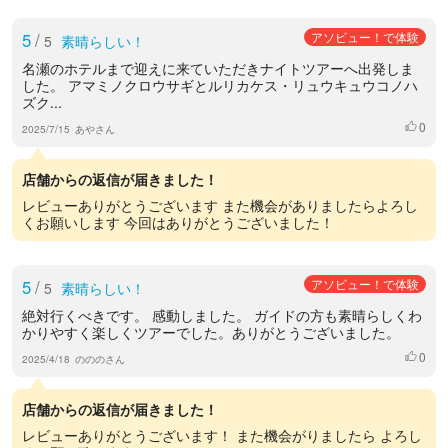
5
/
アソビュー！で体験
5
素晴らしい！
名瀬のホテルまで迎えに来ていただきナイトツアーへ出発しま
した。 アマミノクロウサギとルリカケス・リュウキュウコノハ
ズク...
0
いいね
2025/7/15
あやさん
店舗からの返信が届きました！
レビューありがとうございます また機会がありましたらよろし
くお願いします 今回はありがとうございました！
5
/
アソビュー！で体験
5
素晴らしい！
絶対行くべきです。 感動しました。 ガイドの方も素晴らしくわ
かりやすく楽しくツアーでした。ありがとうございました。
0
いいね
2025/4/18
のののさん
店舗からの返信が届きました！
レビューありがとうございます！ また機会がりましたら よろし