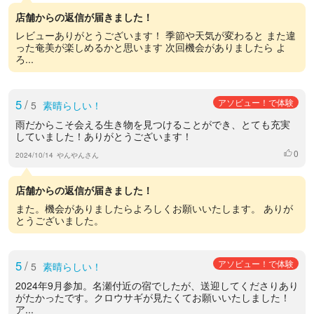
店舗からの返信が届きました！
レビューありがとうございます！ 季節や天気が変わると また違
った奄美が楽しめるかと思います 次回機会がありましたら よ
ろ...
5
/
アソビュー！で体験
5
素晴らしい！
雨だからこそ会える生き物を見つけることができ、とても充実
していました！ありがとうございます！
0
いいね
2024/10/14
やんやんさん
店舗からの返信が届きました！
また。機会がありましたらよろしくお願いいたします。 ありが
とうございました。
5
/
アソビュー！で体験
5
素晴らしい！
2024年9月参加。名瀬付近の宿でしたが、送迎してくださりあり
がたかったです。クロウサギが見たくてお願いいたしました！
ア...