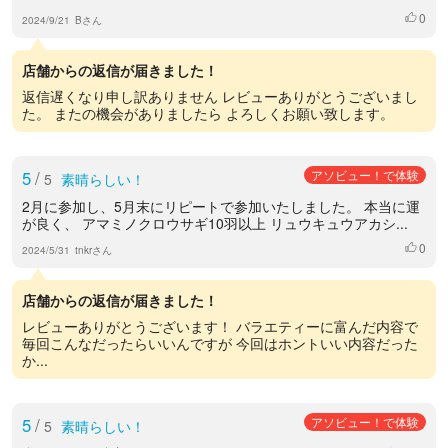
0
いいね
2024/9/21
Bさん
店舗からの返信が届きました！
返信遅くなり申し訳ありません レビューありがとうございまし
た。 またの機会がありましたら よろしくお願い致します。
5
/
アソビュー！で体験
5
素晴らしい！
2月に参加し、5月末にリピートで参加いたしました。 本当に運
が良く、 アマミノクロウサギ10羽以上 リュウキュウアカシ...
0
いいね
2024/5/31
tnkrさん
店舗からの返信が届きました！
レビューありがとうございます！ バラエティーに富んだ内容で
毎回こんなだったらいいんですが 今回はホントいい内容だった
か...
5
/
アソビュー！で体験
5
素晴らしい！