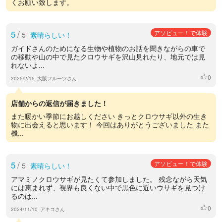
くお願い致します。
5
/
アソビュー！で体験
5
素晴らしい！
ガイドさんのためになる生物や植物のお話を聞きながらの車で
の移動や山の中で見たクロウサギを沢山見れたり、地元では見
れないよ...
0
いいね
2025/2/15
大阪フルーツさん
店舗からの返信が届きました！
また暖かい季節にお越しください きっとクロウサギ以外の生き
物に出会えると思います！ 今回はありがとうございました また
機...
5
/
アソビュー！で体験
5
素晴らしい！
アマミノクロウサギが見たくて参加しました。 残念ながら天気
には恵まれず、視界も良くない中で黒色に近いウサギを見つけ
るのは...
0
いいね
2024/11/10
アキコさん