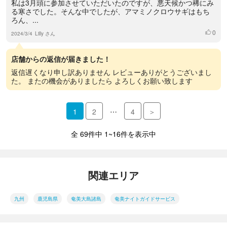
私は3月頭に参加させていただいたのですが、悪天候かつ稀にみ
る寒さでした。そんな中でしたが、アマミノクロウサギはもち
ろん、...
0
いいね
2024/3/4
Lilly さん
店舗からの返信が届きました！
返信遅くなり申し訳ありません レビューありがとうございまし
た。 またの機会がありましたら よろしくお願い致します
…
1
2
4
＞
全 69件中 1~16件を表示中
関連エリア
九州
鹿児島県
奄美大島諸島
奄美ナイトガイドサービス