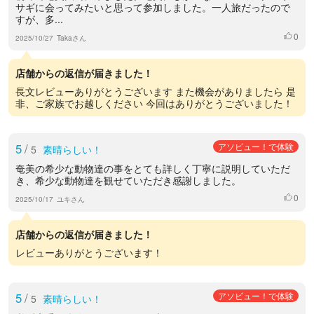
サギに会ってみたいと思って参加しました。一人旅だったので
すが、多...
0
いいね
2025/10/27
Takaさん
店舗からの返信が届きました！
長文レビューありがとうございます また機会がありましたら 是
非、ご家族でお越しください 今回はありがとうございました！
5
/
アソビュー！で体験
5
素晴らしい！
奄美の希少な動物達の事をとても詳しく丁寧に説明していただ
き、希少な動物達を観せていただき感謝しました。
0
いいね
2025/10/17
ユキさん
店舗からの返信が届きました！
レビューありがとうございます！
5
/
アソビュー！で体験
5
素晴らしい！