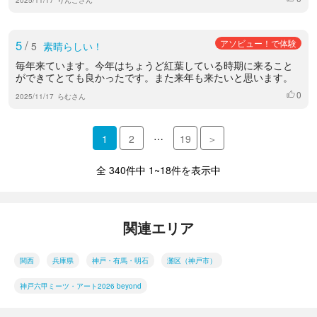
5
/
アソビュー！で体験
5
素晴らしい！
毎年来ています。今年はちょうど紅葉している時期に来ること
ができてとても良かったです。また来年も来たいと思います。
0
いいね
2025/11/17
らむさん
…
1
2
19
＞
全 340件中 1~18件を表示中
関連エリア
関西
兵庫県
神戸・有馬・明石
灘区（神戸市）
神戸六甲ミーツ・アート2026 beyond