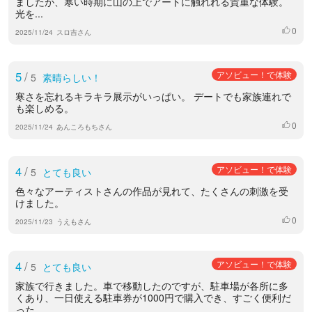
ましたが、寒い時期に山の上でアートに触れれる貴重な体験。
光を...
0
いいね
2025/11/24
スロ吉さん
5
/
アソビュー！で体験
5
素晴らしい！
寒さを忘れるキラキラ展示がいっぱい。 デートでも家族連れで
も楽しめる。
0
いいね
2025/11/24
あんころもちさん
4
/
アソビュー！で体験
5
とても良い
色々なアーティストさんの作品が見れて、たくさんの刺激を受
けました。
0
いいね
2025/11/23
うえもさん
4
/
アソビュー！で体験
5
とても良い
家族で行きました。車で移動したのですが、駐車場が各所に多
くあり、一日使える駐車券が1000円で購入でき、すごく便利だ
った...