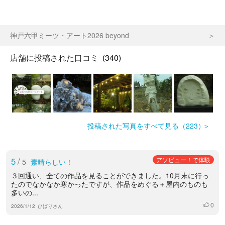
神戸六甲ミーツ・アート2026 beyond
店舗に投稿された口コミ
(340)
投稿された写真をすべて見る（223）
5
/
アソビュー！で体験
5
素晴らしい！
３回通い、全ての作品を見ることができました。10月末に行っ
たのでなかなか寒かったですが、作品をめぐる＋屋内のものも
多いの...
0
いいね
2026/1/12
ひばりさん