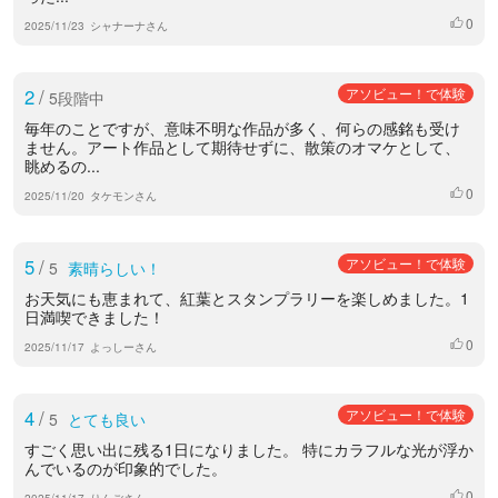
0
いいね
2025/11/23
シャナーナさん
2
/
アソビュー！で体験
5段階中
毎年のことですが、意味不明な作品が多く、何らの感銘も受け
ません。アート作品として期待せずに、散策のオマケとして、
眺めるの...
0
いいね
2025/11/20
タケモンさん
5
/
アソビュー！で体験
5
素晴らしい！
お天気にも恵まれて、紅葉とスタンプラリーを楽しめました。1
日満喫できました！
0
いいね
2025/11/17
よっしーさん
4
/
アソビュー！で体験
5
とても良い
すごく思い出に残る1日になりました。 特にカラフルな光が浮か
んでいるのが印象的でした。
0
いいね
2025/11/17
りんごさん