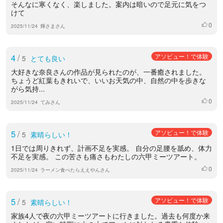
そんなに寒くなく、楽しました。案内は暗いので足元に気をつ
けて
0
いいね
2025/11/24
輝さまさん
4
/
アソビュー！で体験
5
とても良い
大好きな奈良さんの作品が見られたのが、一番癒されました。
ちょうど紅葉もきれいで、いいお天気の中、自然の中を歩きな
がら気持...
0
いいね
2025/11/24
てみさん
5
/
アソビュー！で体験
5
素晴らしい！
1日では周りきれず、計画不足を実感。 自分の足腰を舐め、体力
不足を実感。 この苦さも痛さもわたしの六甲ミーツアート。
0
いいね
2025/11/24
ラーメン食べたらええやんさん
5
/
アソビュー！で体験
5
素晴らしい！
家族4人で夜の六甲ミーツアートに行きました。過去も何度か来