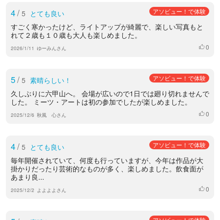
4
/
アソビュー！で体験
5
とても良い
すごく寒かったけど、ライトアップが綺麗で、楽しい写真もと
れて２歳も１０歳も大人も楽しめました。
0
いいね
2026/1/11
ゆーみんさん
5
/
アソビュー！で体験
5
素晴らしい！
久しぶりに六甲山へ。 会場が広いので1日では廻り切れませんで
した。 ミーツ・アートは初の参加でしたが楽しめました。
0
いいね
2025/12/6
秋風 心さん
4
/
アソビュー！で体験
5
とても良い
毎年開催されていて、何度も行っていますが、今年は作品が大
掛かりだったり芸術的なものが多く、楽しめました。飲食面が
あまり良...
0
いいね
2025/12/2
よよよよさん
アソビュー！で体験