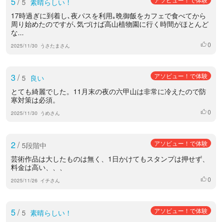
5
/
5
素晴らしい！
17時過ぎに到着し､夜パスを利用｡晩御飯をカフェで食べてから
周り始めたのですが､気づけば高山植物園に行く時間がほとんど
な...
0
いいね
2025/11/30
うさたまさん
3
/
アソビュー！で体験
5
良い
とても綺麗でした。11月末の夜の六甲山は非常に冷えたので防
寒対策は必須。
0
いいね
2025/11/30
うめさん
2
/
アソビュー！で体験
5段階中
芸術作品は大したものは無く、1日かけてもスタンプは押せず、
料金は高い、、、
0
いいね
2025/11/26
イチさん
5
/
アソビュー！で体験
5
素晴らしい！