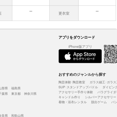
店
更衣室
無
無
アプリをダウンロード
iPhone版アプリ
おすすめのジャンルから探す
陶芸体験･陶芸教室
ガラス細工･ガラス
SUP･スタンドアップパドル
ダイビン
山形県
福島県
アクセサリー手作り体験
パラグライダ
千葉県
東京都
神奈川県
キャンドル作り
シルバーアクセサリー
着物・浴衣レンタル
脱出ゲーム
バ
奈良県
和歌山県