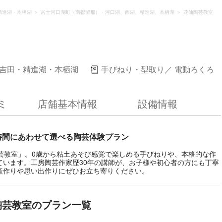
精進湖・本栖湖
富士河口湖町（南都留郡）・河口湖、西湖、精進湖、本栖湖
花仙陶芸教室
吉田・精進湖・本栖湖
手びねり・型取り
電動ろくろ
ミ
店舗基本情報
設備情報
時間にあわせて選べる陶芸体験プラン
芸教室」。0歳から粘土あそび感覚で楽しめる手びねりや、本格的な作
ています。工房陶芸作家歴30年の講師が、お子様や初心者の方にも丁寧
産作りや思い出作りにぜひお立ち寄りください。
陶芸教室のプラン一覧