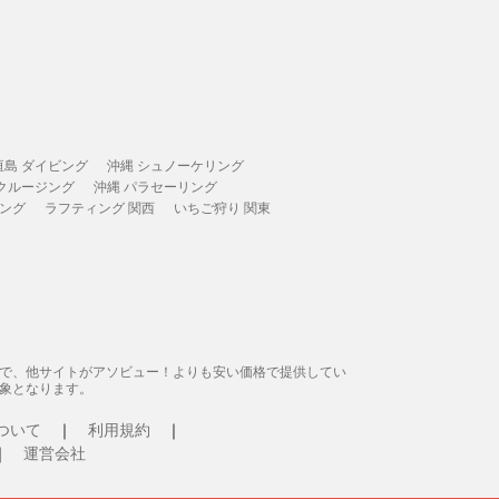
垣島 ダイビング
沖縄 シュノーケリング
 クルージング
沖縄 パラセーリング
ィング
ラフティング 関西
いちご狩り 関東
態で、他サイトがアソビュー！よりも安い価格で提供してい
象となります。
ついて
利用規約
運営会社