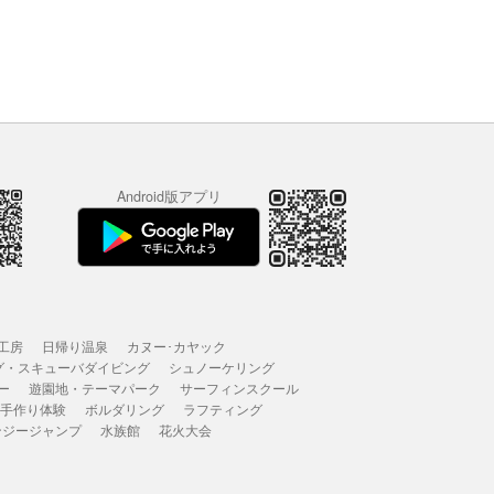
Android版アプリ
工房
日帰り温泉
カヌー･カヤック
グ・スキューバダイビング
シュノーケリング
ー
遊園地・テーマパーク
サーフィンスクール
 手作り体験
ボルダリング
ラフティング
ンジージャンプ
水族館
花火大会