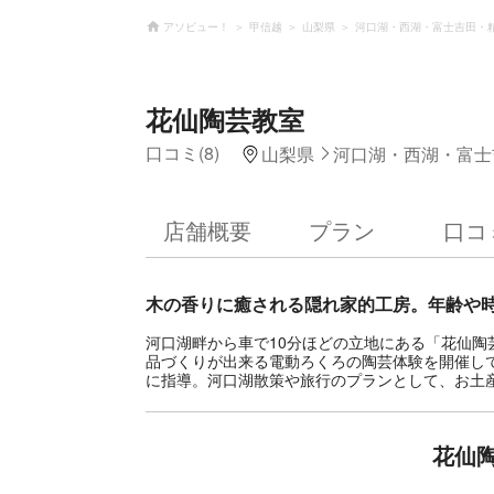
アソビュー！
甲信越
山梨県
河口湖・西湖・富士吉田・
花仙陶芸教室
口コミ(8)
山梨県
河口湖・西湖・富士
店舗概要
プラン
口コ
木の香りに癒される隠れ家的工房。年齢や
河口湖畔から車で10分ほどの立地にある「花仙陶
品づくりが出来る電動ろくろの陶芸体験を開催し
に指導。河口湖散策や旅行のプランとして、お土
花仙