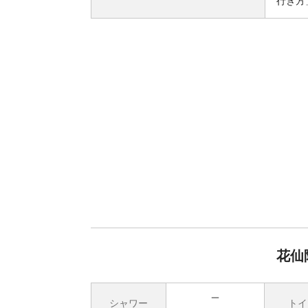
行き方
花仙
シャワー
トイ
無