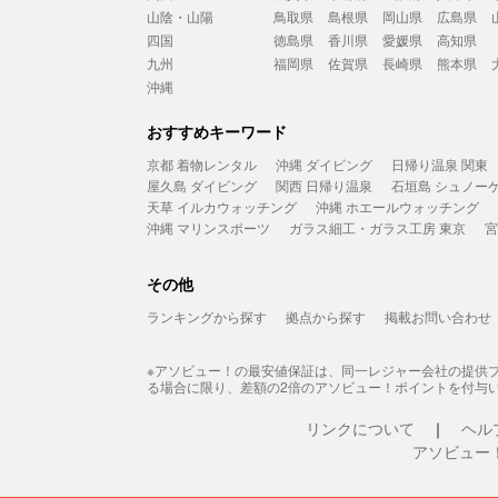
山陰・山陽
鳥取県
島根県
岡山県
広島県
四国
徳島県
香川県
愛媛県
高知県
九州
福岡県
佐賀県
長崎県
熊本県
沖縄
おすすめキーワード
京都 着物レンタル
沖縄 ダイビング
日帰り温泉 関東
屋久島 ダイビング
関西 日帰り温泉
石垣島 シュノー
天草 イルカウォッチング
沖縄 ホエールウォッチング
沖縄 マリンスポーツ
ガラス細工・ガラス工房 東京
宮
その他
ランキングから探す
拠点から探す
掲載お問い合わせ
※アソビュー！の最安値保証は、同一レジャー会社の提供
る場合に限り、差額の2倍のアソビュー！ポイントを付与
リンクについて
ヘル
アソビュー