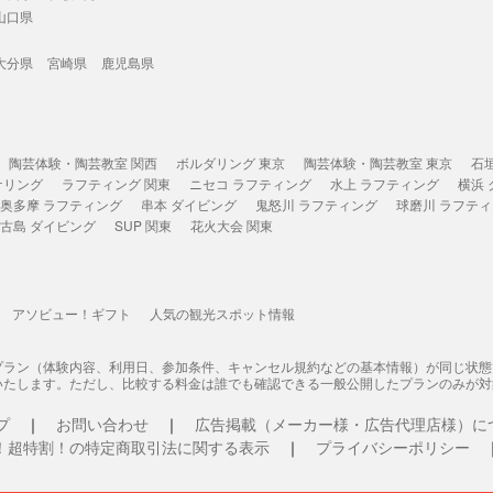
山口県
大分県
宮崎県
鹿児島県
陶芸体験・陶芸教室 関西
ボルダリング 東京
陶芸体験・陶芸教室 東京
石
ケリング
ラフティング 関東
ニセコ ラフティング
水上 ラフティング
横浜
奥多摩 ラフティング
串本 ダイビング
鬼怒川 ラフティング
球磨川 ラフテ
古島 ダイビング
SUP 関東
花火大会 関東
アソビュー！ギフト
人気の観光スポット情報
プラン（体験内容、利用日、参加条件、キャンセル規約などの基本情報）が同じ状
いたします。ただし、比較する料金は誰でも確認できる一般公開したプランのみが対
プ
お問い合わせ
広告掲載（メーカー様・広告代理店様）に
！超特割！の特定商取引法に関する表示
プライバシーポリシー