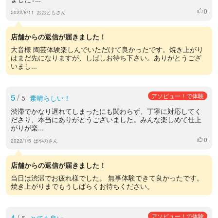
0
いいね
2022/8/11
おおともさん
店舗からの返信が届きました！
大音様 陶芸体験楽しんでいただけて良かったです。焼き上がり
はまだ先になりますが、しばしお待ち下さい。ありがとうござ
いまし...
5
/
アソビュー！で体験
5
素晴らしい！
渋滞でかなり遅れてしまったにも関わらず、丁寧に対応してく
ださり、本当にありがとうございました。みんな楽しめて仕上
がりが楽...
0
いいね
2022/1/5
ぱやのさん
店舗からの返信が届きました！
当日は渋滞でお疲れ様でした。 無事体験できて良かったです。
焼き上がりまでもうしばらくお待ちください。
4
/
アソビュー！で体験
5
とても良い