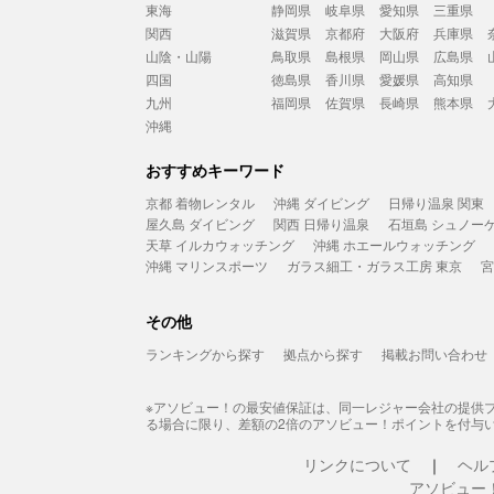
東海
静岡県
岐阜県
愛知県
三重県
関西
滋賀県
京都府
大阪府
兵庫県
山陰・山陽
鳥取県
島根県
岡山県
広島県
四国
徳島県
香川県
愛媛県
高知県
九州
福岡県
佐賀県
長崎県
熊本県
沖縄
おすすめキーワード
京都 着物レンタル
沖縄 ダイビング
日帰り温泉 関東
屋久島 ダイビング
関西 日帰り温泉
石垣島 シュノー
天草 イルカウォッチング
沖縄 ホエールウォッチング
沖縄 マリンスポーツ
ガラス細工・ガラス工房 東京
宮
その他
ランキングから探す
拠点から探す
掲載お問い合わせ
※アソビュー！の最安値保証は、同一レジャー会社の提供
る場合に限り、差額の2倍のアソビュー！ポイントを付与
リンクについて
ヘル
アソビュー