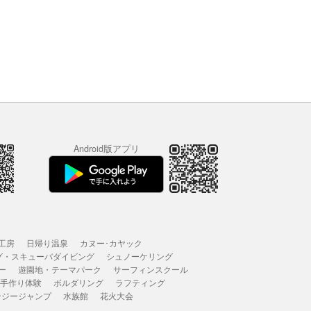
Android版アプリ
工房
日帰り温泉
カヌー･カヤック
グ・スキューバダイビング
シュノーケリング
ー
遊園地・テーマパーク
サーフィンスクール
 手作り体験
ボルダリング
ラフティング
ンジージャンプ
水族館
花火大会