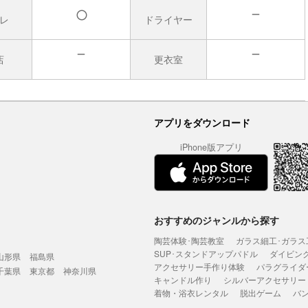
レ
ドライヤー
無
有
店
更衣室
無
無
アプリをダウンロード
iPhone版アプリ
おすすめのジャンルから探す
陶芸体験･陶芸教室
ガラス細工･ガラス
SUP･スタンドアップパドル
ダイビン
山形県
福島県
アクセサリー手作り体験
パラグライダ
千葉県
東京都
神奈川県
キャンドル作り
シルバーアクセサリー
着物・浴衣レンタル
脱出ゲーム
バ