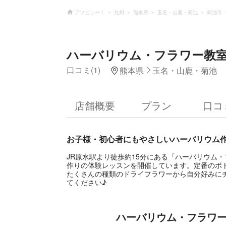
アソビュー！
九州
熊本県
玉名・山鹿・菊池
菊池市
ハーバリウム・フラワー教室 
口コミ(1)
熊本県
玉名・山鹿・菊池
店舗概要
プラン
口コ
お子様・初心者にもやさしいハーバリウム
JR原水駅より徒歩約15分にある「ハーバリウム・
作りの体験レッスンを開催しています。定番のボ
たくさんの種類のドライフラワーから自分好みに
てください♪
ハーバリウム・フラワー