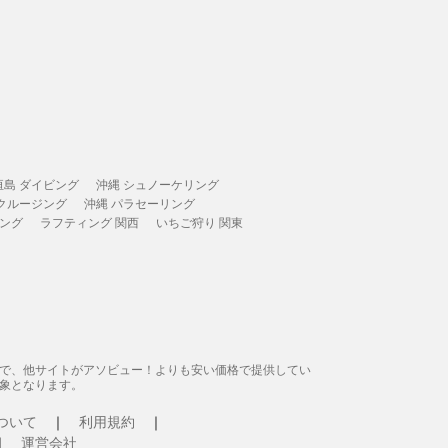
垣島 ダイビング
沖縄 シュノーケリング
 クルージング
沖縄 パラセーリング
ィング
ラフティング 関西
いちご狩り 関東
態で、他サイトがアソビュー！よりも安い価格で提供してい
象となります。
ついて
利用規約
運営会社