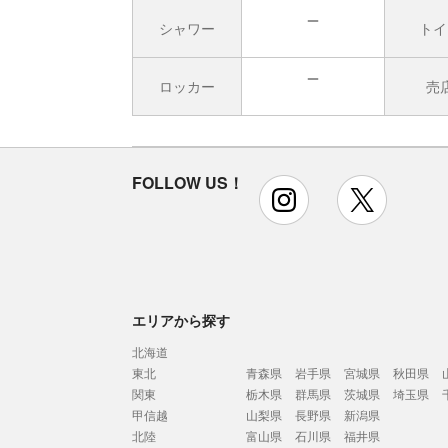
シャワー
トイ
無
ロッカー
売
無
FOLLOW US！
instagram
x
エリアから探す
北海道
東北
青森県
岩手県
宮城県
秋田県
関東
栃木県
群馬県
茨城県
埼玉県
甲信越
山梨県
長野県
新潟県
北陸
富山県
石川県
福井県