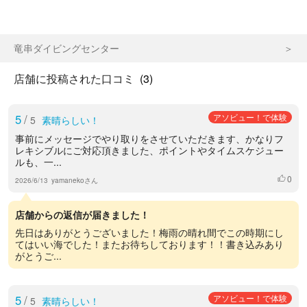
竜串ダイビングセンター
店舗に投稿された口コミ
(3)
5
/
アソビュー！で体験
5
素晴らしい！
事前にメッセージでやり取りをさせていただきます、かなりフ
レキシブルにご対応頂きました、ポイントやタイムスケジュー
ルも、一...
0
いいね
2026/6/13
yamanekoさん
店舗からの返信が届きました！
先日はありがとうございました！梅雨の晴れ間でこの時期にし
てはいい海でした！またお待ちしております！！書き込みあり
がとうご...
5
/
アソビュー！で体験
5
素晴らしい！