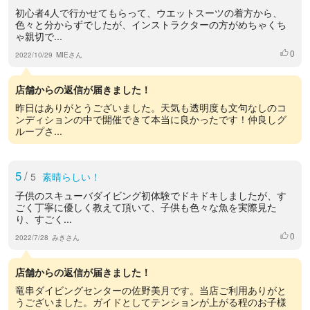
初心者4人で行かせてもらって、ウエットスーツの着方から、
色々と分からずでしたが、インストラクターの方がめちゃくち
ゃ親切で...
0
いいね
2022/10/29
MIEさん
店舗からの返信が届きました！
昨日はありがとうございました。天気も透明度も文句なしのコ
ンディションの中で開催できて本当に良かったです！仲良しグ
ループさ...
5
/
5
素晴らしい！
子供のスキューバダイビング初体験でドキドキしましたが、す
ごく丁寧に優しく教えて頂いて、子供も色々な魚を実際見た
り、すごく...
0
いいね
2022/7/28
みきさん
店舗からの返信が届きました！
竜串ダイビングセンターの佐野美月です。当店ご利用ありがと
うございました。ガイドとしてテンションが上がる程のお子様