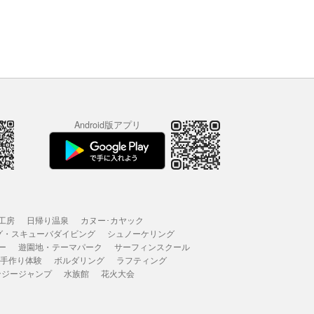
Android版アプリ
工房
日帰り温泉
カヌー･カヤック
グ・スキューバダイビング
シュノーケリング
ー
遊園地・テーマパーク
サーフィンスクール
 手作り体験
ボルダリング
ラフティング
ンジージャンプ
水族館
花火大会