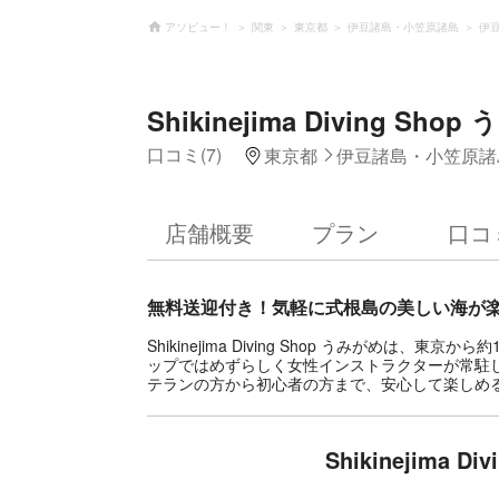
アソビュー！
関東
東京都
伊豆諸島・小笠原諸島
伊
Shikinejima Diving Sho
口コミ(7)
東京都
伊豆諸島・小笠原諸
店舗概要
プラン
口コ
無料送迎付き！気軽に式根島の美しい海が
Shikinejima Diving Shop うみがめ
ップではめずらしく女性インストラクターが常駐
テランの方から初心者の方まで、安心して楽しめ
Shikinejima 