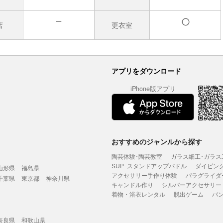
店
更衣室
無
有
アプリをダウンロード
iPhone版アプリ
おすすめのジャンルから探す
陶芸体験･陶芸教室
ガラス細工･ガラス
SUP･スタンドアップパドル
ダイビン
山形県
福島県
アクセサリー手作り体験
パラグライダ
千葉県
東京都
神奈川県
キャンドル作り
シルバーアクセサリー
着物・浴衣レンタル
脱出ゲーム
バ
奈良県
和歌山県