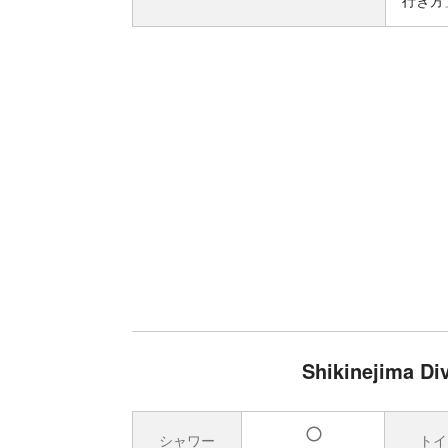
行き方
Shikinejima
シャワー
トイ
有