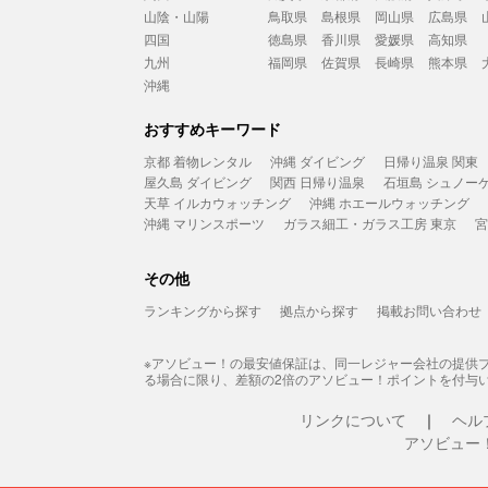
山陰・山陽
鳥取県
島根県
岡山県
広島県
四国
徳島県
香川県
愛媛県
高知県
九州
福岡県
佐賀県
長崎県
熊本県
沖縄
おすすめキーワード
京都 着物レンタル
沖縄 ダイビング
日帰り温泉 関東
屋久島 ダイビング
関西 日帰り温泉
石垣島 シュノー
天草 イルカウォッチング
沖縄 ホエールウォッチング
沖縄 マリンスポーツ
ガラス細工・ガラス工房 東京
宮
その他
ランキングから探す
拠点から探す
掲載お問い合わせ
※アソビュー！の最安値保証は、同一レジャー会社の提供
る場合に限り、差額の2倍のアソビュー！ポイントを付与
リンクについて
ヘル
アソビュー