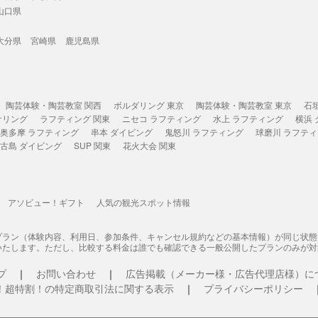
山口県
大分県
宮崎県
鹿児島県
陶芸体験・陶芸教室 関西
ボルダリング 東京
陶芸体験・陶芸教室 東京
石
ケリング
ラフティング 関東
ニセコ ラフティング
水上 ラフティング
横浜
奥多摩 ラフティング
串本 ダイビング
鬼怒川 ラフティング
球磨川 ラフテ
古島 ダイビング
SUP 関東
花火大会 関東
アソビュー！ギフト
人気の観光スポット情報
プラン（体験内容、利用日、参加条件、キャンセル規約などの基本情報）が同じ状
いたします。ただし、比較する料金は誰でも確認できる一般公開したプランのみが対
プ
お問い合わせ
広告掲載（メーカー様・広告代理店様）に
！超特割！の特定商取引法に関する表示
プライバシーポリシー