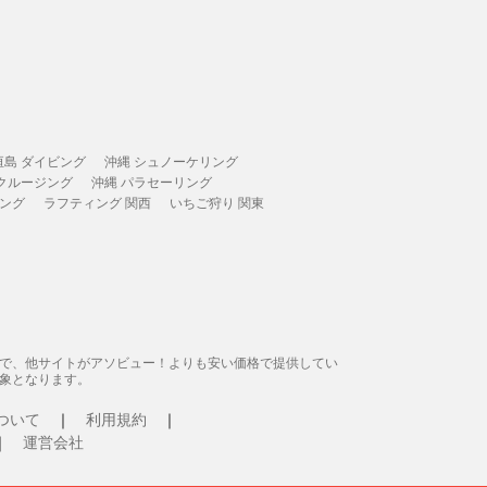
垣島 ダイビング
沖縄 シュノーケリング
 クルージング
沖縄 パラセーリング
ィング
ラフティング 関西
いちご狩り 関東
態で、他サイトがアソビュー！よりも安い価格で提供してい
象となります。
ついて
利用規約
運営会社