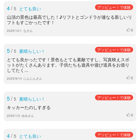
4
/
アソビュー！で体験
5
とても良い
山頂の景色は最高でした！♪リフトとゴンドラが連なる新しいリ
フトもすごかったです！
0
いいね
2025/12/1
なさん
5
/
アソビュー！で体験
5
素晴らしい！
とても良かったです！景色もとても素敵ですし、写真映えスポ
ットがたくさんあります。子供たちも遊具や遊び道具をお借り
してたく...
0
いいね
2025/9/14
にんにんさん
5
/
アソビュー！で体験
5
素晴らしい！
キッカーたのしすぎる
0
いいね
2025/1/3
ゆみさん
4
/
アソビュー！で体験
5
とても良い