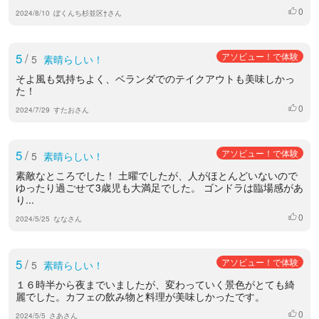
0
いいね
2024/8/10
ぼくんち杉並区†さん
5
/
アソビュー！で体験
5
素晴らしい！
そよ風も気持ちよく、ベランダでのテイクアウトも美味しかっ
た！
0
いいね
2024/7/29
すたおさん
5
/
アソビュー！で体験
5
素晴らしい！
素敵なところでした！ 土曜でしたが、人がほとんどいないので
ゆったり過ごせて3歳児も大満足でした。 ゴンドラは臨場感があ
り...
0
いいね
2024/5/25
ななさん
5
/
アソビュー！で体験
5
素晴らしい！
１６時半から夜までいましたが、変わっていく景色がとても綺
麗でした。カフェの飲み物と料理が美味しかったです。
0
いいね
2024/5/5
さあさん