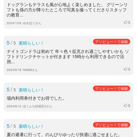
ドッグランもテラスも風が心地よく楽しめました。 グリーンリ
フトも係の方が降りたところで写真を撮ってくださりスタッフ
の教育...
0
いいね
2024/10/6
ゆきぼうさん
5
/
アソビュー！で体験
5
素晴らしい！
ナイトゴンドラは初めて 年々色々拡充され過ごしやすいかも ソ
フトドリンクチケットが付きます 15時から利用できるので活
用...
0
いいね
2024/8/18
hirobdさん
5
/
アソビュー！で体験
5
素晴らしい！
場内利用券付きでお得でした。
0
いいね
2024/8/10
ぼくんち杉並区†さん
5
/
アソビュー！で体験
5
素晴らしい！
夏の避暑に行って、のんびりゆったり快適に過ごせました。