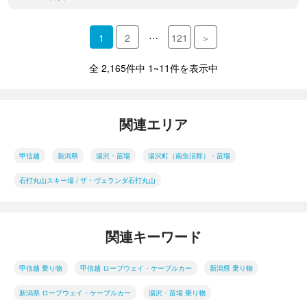
…
1
2
121
＞
全 2,165件中 1~11件を表示中
関連エリア
甲信越
新潟県
湯沢・苗場
湯沢町（南魚沼郡）・苗場
石打丸山スキー場 / ザ・ヴェランダ石打丸山
関連キーワード
甲信越 乗り物
甲信越 ロープウェイ・ケーブルカー
新潟県 乗り物
新潟県 ロープウェイ・ケーブルカー
湯沢・苗場 乗り物