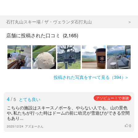
石打丸山スキー場 / ザ・ヴェランダ石打丸山
店舗に投稿された口コミ
(2,165)
投稿された写真をすべて見る（394）
4
/
アソビュー！で体験
5
とても良い
こちらの施設はスキースノボーを、やらない人でも、山の景色
や､私たちが行った時はドームの前に幼児が雪遊びができる空間
もあり...
0
いいね
2025/12/24
アズまーさん