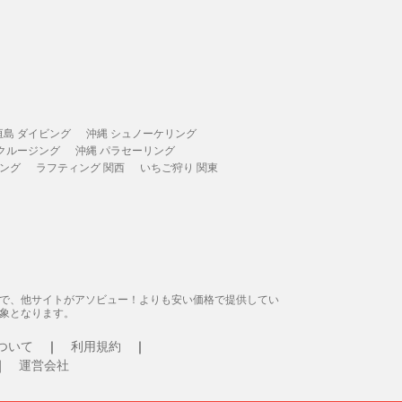
垣島 ダイビング
沖縄 シュノーケリング
 クルージング
沖縄 パラセーリング
ィング
ラフティング 関西
いちご狩り 関東
態で、他サイトがアソビュー！よりも安い価格で提供してい
象となります。
ついて
利用規約
運営会社