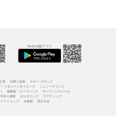
Android版アプリ
工房
日帰り温泉
カヌー･カヤック
グ・スキューバダイビング
シュノーケリング
ー
遊園地・テーマパーク
サーフィンスクール
 手作り体験
ボルダリング
ラフティング
ンジージャンプ
水族館
花火大会