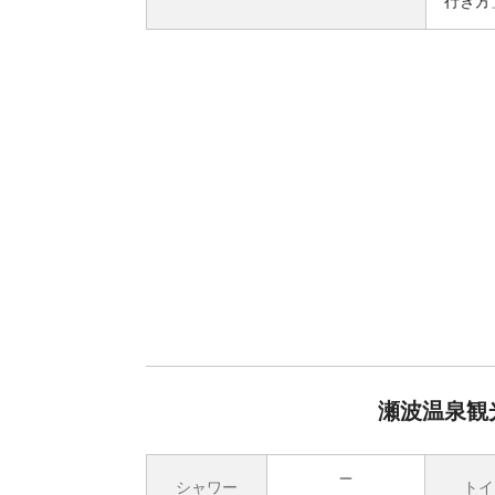
行き方
瀬波温泉観
シャワー
トイ
無