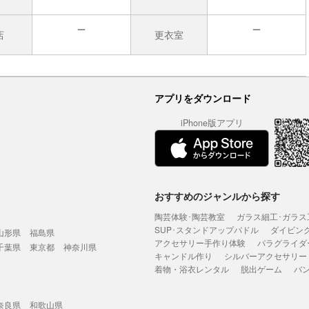
店
更衣室
無
無
アプリをダウンロード
iPhone版アプリ
おすすめのジャンルから探す
陶芸体験･陶芸教室
ガラス細工･ガラス
SUP･スタンドアップパドル
ダイビン
山形県
福島県
アクセサリー手作り体験
パラグライダ
千葉県
東京都
神奈川県
キャンドル作り
シルバーアクセサリー
着物・浴衣レンタル
脱出ゲーム
バ
奈良県
和歌山県