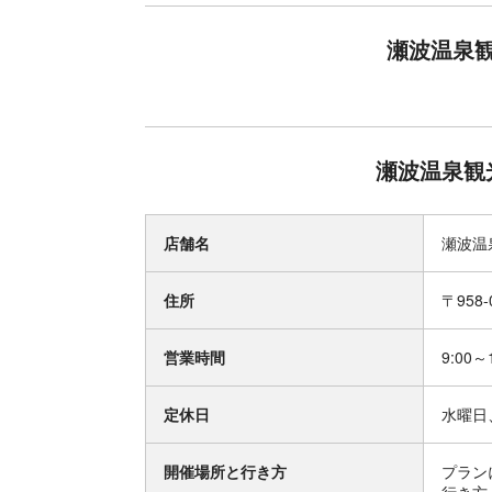
瀬波温泉
瀬波温泉観
店舗名
瀬波温
住所
〒958
営業時間
9:00～
定休日
水曜日
開催場所と行き方
プラン