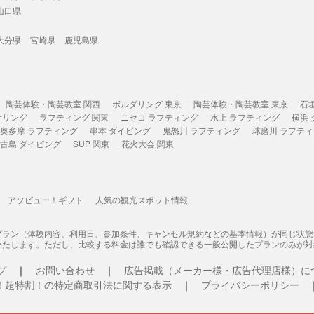
山口県
大分県
宮崎県
鹿児島県
陶芸体験・陶芸教室 関西
ボルダリング 東京
陶芸体験・陶芸教室 東京
石
ケリング
ラフティング 関東
ニセコ ラフティング
水上 ラフティング
横浜
奥多摩 ラフティング
串本 ダイビング
鬼怒川 ラフティング
球磨川 ラフテ
古島 ダイビング
SUP 関東
花火大会 関東
アソビュー！ギフト
人気の観光スポット情報
プラン（体験内容、利用日、参加条件、キャンセル規約などの基本情報）が同じ状
いたします。ただし、比較する料金は誰でも確認できる一般公開したプランのみが対
プ
お問い合わせ
広告掲載（メーカー様・広告代理店様）に
！超特割！の特定商取引法に関する表示
プライバシーポリシー