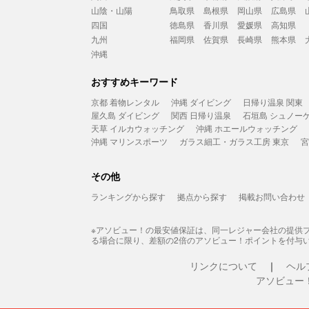
山陰・山陽
鳥取県
島根県
岡山県
広島県
四国
徳島県
香川県
愛媛県
高知県
九州
福岡県
佐賀県
長崎県
熊本県
沖縄
おすすめキーワード
京都 着物レンタル
沖縄 ダイビング
日帰り温泉 関東
屋久島 ダイビング
関西 日帰り温泉
石垣島 シュノー
天草 イルカウォッチング
沖縄 ホエールウォッチング
沖縄 マリンスポーツ
ガラス細工・ガラス工房 東京
宮
その他
ランキングから探す
拠点から探す
掲載お問い合わせ
※アソビュー！の最安値保証は、同一レジャー会社の提供
る場合に限り、差額の2倍のアソビュー！ポイントを付与
リンクについて
ヘル
アソビュー