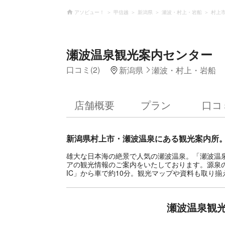
アソビュー！
甲信越
新潟県
瀬波・村上・岩船
村上
瀬波温泉観光案内センター
口コミ(2)
新潟県
瀬波・村上・岩船
店舗概要
プラン
口コ
新潟県村上市・瀬波温泉にある観光案内所
雄大な日本海の絶景で人気の瀬波温泉。「瀬波温
アの観光情報のご案内をいたしております。源泉
IC」から車で約10分。観光マップや資料も取り
瀬波温泉観