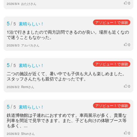
0
いいね
2026/8/4
おたけさん
5
/
アソビュー！で体験
5
素晴らしい！
1泊で行きましたので両方訪問できるのが良い。場所も近くなの
で迷うこともなかった。
0
いいね
2026/8/3
アルパカさん
5
/
アソビュー！で体験
5
素晴らしい！
二つの施設が近くて、暑い中でも子供も大人も楽しめました。
スタッフさんたちも親切でよかったです。
0
いいね
2026/8/2
Romiさん
5
/
アソビュー！で体験
5
素晴らしい！
鉄道博物館は子連れにおすすめです。車両展示が多く、貴重な
列車を間近で見学できます。また、子ども向けの体験ブース等
も多く、...
0
いいね
2026/8/2
Shunさん