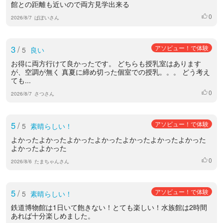
館との距離も近いので両方見学出来る
0
いいね
2026/8/7
ぱぽいさん
3
/
アソビュー！で体験
5
良い
お得に両方行けて良かったです。 どちらも授乳室はあります
が、空調が無く 真夏に締め切った個室での授乳。。。 どう考え
ても...
0
いいね
2026/8/7
さつさん
5
/
アソビュー！で体験
5
素晴らしい！
よかったよかったよかったよかったよかったよかったよかった
よかったよかった
0
いいね
2026/8/6
たまちゃんさん
5
/
アソビュー！で体験
5
素晴らしい！
鉄道博物館は1日いて飽きない！とても楽しい！水族館は2時間
あれば十分楽しめました。