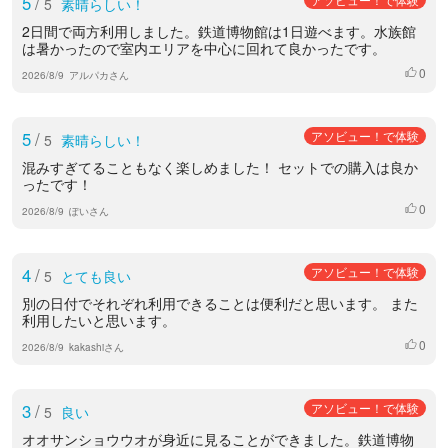
5
/
5
素晴らしい！
2日間で両方利用しました。鉄道博物館は1日遊べます。水族館
は暑かったので室内エリアを中心に回れて良かったです。
0
いいね
2026/8/9
アルパカさん
5
/
アソビュー！で体験
5
素晴らしい！
混みすぎてることもなく楽しめました！ セットでの購入は良か
ったです！
0
いいね
2026/8/9
ぽいさん
4
/
アソビュー！で体験
5
とても良い
別の日付でそれぞれ利用できることは便利だと思います。 また
利用したいと思います。
0
いいね
2026/8/9
kakashiさん
3
/
アソビュー！で体験
5
良い
オオサンショウウオが身近に見ることができました。鉄道博物