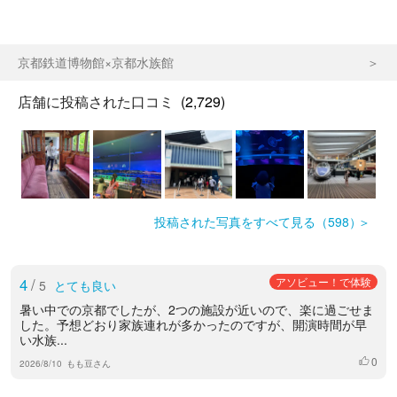
京都鉄道博物館×京都水族館
店舗に投稿された口コミ
(2,729)
投稿された写真をすべて見る（598）
4
/
アソビュー！で体験
5
とても良い
暑い中での京都でしたが、2つの施設が近いので、楽に過ごせま
した。予想どおり家族連れが多かったのですが、開演時間が早
い水族...
0
いいね
2026/8/10
もも豆さん