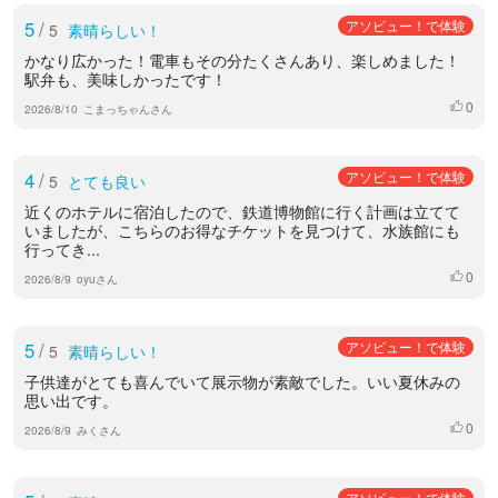
5
/
アソビュー！で体験
5
素晴らしい！
かなり広かった！電車もその分たくさんあり、楽しめました！
駅弁も、美味しかったです！
0
いいね
2026/8/10
こまっちゃんさん
4
/
アソビュー！で体験
5
とても良い
近くのホテルに宿泊したので、鉄道博物館に行く計画は立てて
いましたが、こちらのお得なチケットを見つけて、水族館にも
行ってき...
0
いいね
2026/8/9
oyuさん
5
/
アソビュー！で体験
5
素晴らしい！
子供達がとても喜んでいて展示物が素敵でした。いい夏休みの
思い出です。
0
いいね
2026/8/9
みくさん
アソビュー！で体験