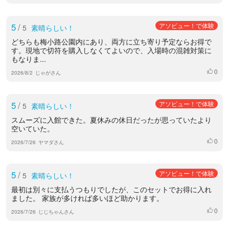
5
/
アソビュー！で体験
5
素晴らしい！
どちらも梅小路公園内にあり、両方に立ち寄り予定ならお得で
す。現地で切符を購入しなくてよいので、入場時の混雑対策に
もなりま...
0
いいね
2026/8/2
じゃがさん
5
/
アソビュー！で体験
5
素晴らしい！
スムーズに入館できた。夏休みの休日だったが思っていたより
空いていた。
0
いいね
2026/7/26
ヤマダさん
5
/
アソビュー！で体験
5
素晴らしい！
最初は別々に支払うつもりでしたが、このセットでお得に入れ
ました。 家族が多ければ多いほど助かります。
0
いいね
2026/7/26
じじちゃんさん