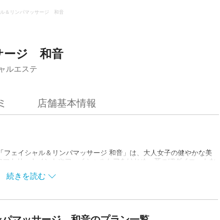
ル＆リンパマッサージ 和音
サージ 和音
ャルエステ
ミ
店舗基本情報
「フェイシャル＆リンパマッサージ 和音」は、大人女子の健やかな美
ロマトリートメントやフェイシャルケアをはじめ、耳つぼダイエットな
ット目的のゲストを笑顔で卒業させてきたオーナーのかずみ店長に、あ
続きを読む
ては。店内はアロマの香りとリラックスできる音楽が流れ、落ち着いた
ともに寛ぎのひとときをお過ごしください。
ンパマッサージ 和音のプラン一覧