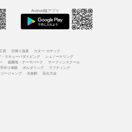
Android版アプリ
工房
日帰り温泉
カヌー･カヤック
グ・スキューバダイビング
シュノーケリング
ー
遊園地・テーマパーク
サーフィンスクール
 手作り体験
ボルダリング
ラフティング
ンジージャンプ
水族館
花火大会