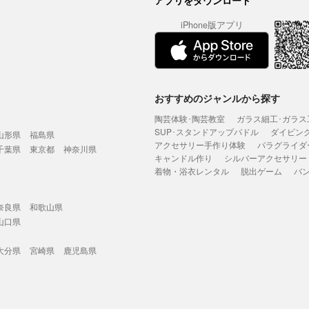
アプリをダウンロード
iPhone版アプリ
おすすめのジャンルから探す
陶芸体験･陶芸教室
ガラス細工･ガラス
SUP･スタンドアップパドル
ダイビン
山形県
福島県
アクセサリー手作り体験
パラグライダ
千葉県
東京都
神奈川県
キャンドル作り
シルバーアクセサリー
着物・浴衣レンタル
脱出ゲーム
バ
奈良県
和歌山県
山口県
大分県
宮崎県
鹿児島県