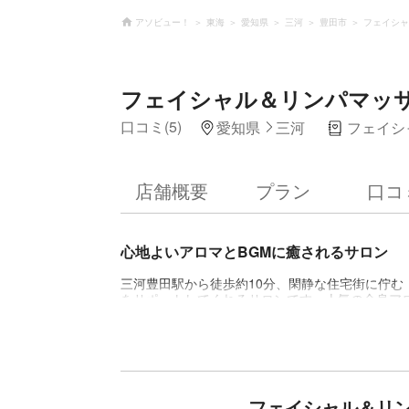
アソビュー！
東海
愛知県
三河
豊田市
フェイシャ
フェイシャル＆リンパマッ
口コミ(5)
愛知県
三河
フェイシ
店舗概要
プラン
口コ
心地よいアロマとBGMに癒されるサロン
三河豊田駅から徒歩約10分、閑静な住宅街に佇む
をサポートしてくれるサロンです。人気の全身ア
ど豊富なメニューが揃うこちら。これまでダイエ
なたに合ったダイエットや美肌をおまかせしてみ
雰囲気です。施術後にいただく、ハーブティーと
フェイシャル＆リ