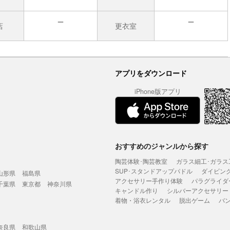
店
更衣室
無
無
アプリをダウンロード
iPhone版アプリ
おすすめのジャンルから探す
陶芸体験･陶芸教室
ガラス細工･ガラス
SUP･スタンドアップパドル
ダイビン
山形県
福島県
アクセサリー手作り体験
パラグライダ
千葉県
東京都
神奈川県
キャンドル作り
シルバーアクセサリー
着物・浴衣レンタル
脱出ゲーム
バ
奈良県
和歌山県