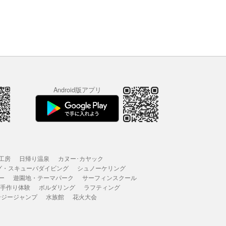
Android版アプリ
工房
日帰り温泉
カヌー･カヤック
グ・スキューバダイビング
シュノーケリング
ー
遊園地・テーマパーク
サーフィンスクール
 手作り体験
ボルダリング
ラフティング
ンジージャンプ
水族館
花火大会