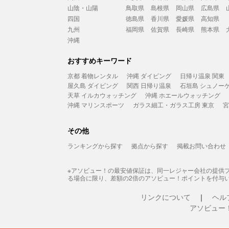
山陰・山陽
鳥取県
島根県
岡山県
広島県
四国
徳島県
香川県
愛媛県
高知県
九州
福岡県
佐賀県
長崎県
熊本県
沖縄
おすすめキーワード
京都 着物レンタル
沖縄 ダイビング
日帰り温泉 関東
屋久島 ダイビング
関西 日帰り温泉
石垣島 シュノー
天草 イルカウォッチング
沖縄 ホエールウォッチング
沖縄 マリンスポーツ
ガラス細工・ガラス工房 東京
宮
その他
ランキングから探す
拠点から探す
掲載お問い合わせ
※アソビュー！の最安値保証は、同一レジャー会社の提供
る場合に限り、差額の2倍のアソビュー！ポイントを付与
リンクについて
ヘル
アソビュー