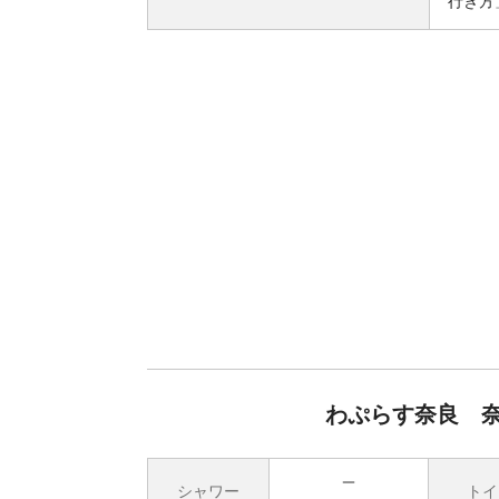
行き方
わぷらす奈良 
シャワー
トイ
無