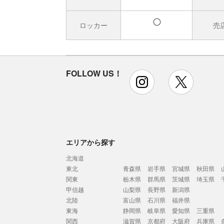
ロッカー
売
有
FOLLOW US！
instagram
x
エリアから探す
北海道
東北
青森県
岩手県
宮城県
秋田県
関東
栃木県
群馬県
茨城県
埼玉県
甲信越
山梨県
長野県
新潟県
北陸
富山県
石川県
福井県
東海
静岡県
岐阜県
愛知県
三重県
関西
滋賀県
京都府
大阪府
兵庫県