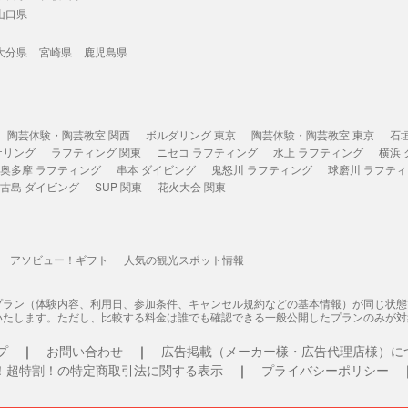
山口県
大分県
宮崎県
鹿児島県
陶芸体験・陶芸教室 関西
ボルダリング 東京
陶芸体験・陶芸教室 東京
石
ケリング
ラフティング 関東
ニセコ ラフティング
水上 ラフティング
横浜
奥多摩 ラフティング
串本 ダイビング
鬼怒川 ラフティング
球磨川 ラフテ
古島 ダイビング
SUP 関東
花火大会 関東
アソビュー！ギフト
人気の観光スポット情報
プラン（体験内容、利用日、参加条件、キャンセル規約などの基本情報）が同じ状
いたします。ただし、比較する料金は誰でも確認できる一般公開したプランのみが対
プ
お問い合わせ
広告掲載（メーカー様・広告代理店様）に
！超特割！の特定商取引法に関する表示
プライバシーポリシー