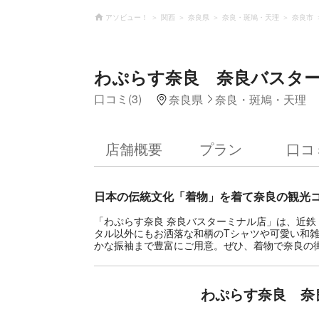
アソビュー！
関西
奈良県
奈良・斑鳩・天理
奈良市
わぷらす奈良 奈良バスタ
口コミ(3)
奈良県
奈良・斑鳩・天理
店舗概要
プラン
口コ
日本の伝統文化「着物」を着て奈良の観光
「わぷらす奈良 奈良バスターミナル店」は、近鉄
タル以外にもお洒落な和柄のTシャツや可愛い和
かな振袖まで豊富にご用意。ぜひ、着物で奈良の
わぷらす奈良 奈