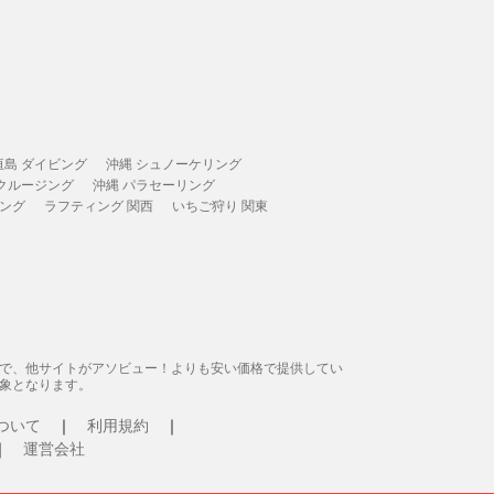
垣島 ダイビング
沖縄 シュノーケリング
 クルージング
沖縄 パラセーリング
ィング
ラフティング 関西
いちご狩り 関東
態で、他サイトがアソビュー！よりも安い価格で提供してい
象となります。
ついて
利用規約
運営会社