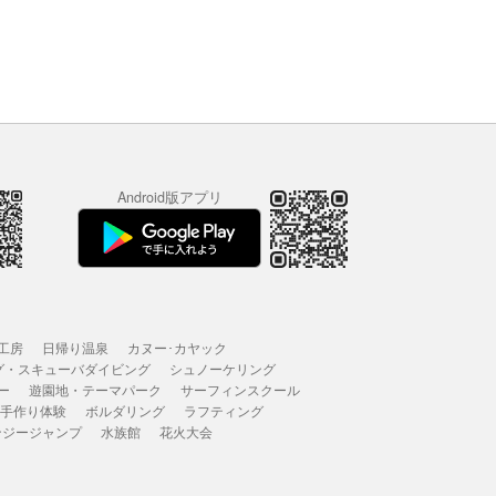
Android版アプリ
工房
日帰り温泉
カヌー･カヤック
グ・スキューバダイビング
シュノーケリング
ー
遊園地・テーマパーク
サーフィンスクール
 手作り体験
ボルダリング
ラフティング
ンジージャンプ
水族館
花火大会