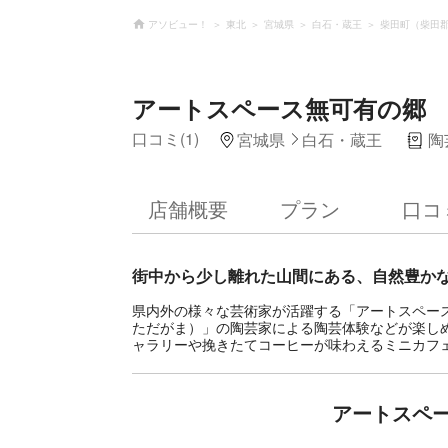
アソビュー！
東北
宮城県
白石・蔵王
柴田町（柴田
アートスペース無可有の郷
口コミ(1)
宮城県
白石・蔵王
陶
店舗概要
プラン
口コ
街中から少し離れた山間にある、自然豊か
県内外の様々な芸術家が活躍する「アートスペー
ただがま）」の陶芸家による陶芸体験などが楽しめ
ャラリーや挽きたてコーヒーが味わえるミニカフ
アートスペ