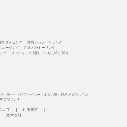
垣島 ダイビング
沖縄 シュノーケリング
 クルージング
沖縄 パラセーリング
ィング
ラフティング 関西
いちご狩り 関東
態で、他サイトがアソビュー！よりも安い価格で提供してい
象となります。
ついて
利用規約
運営会社