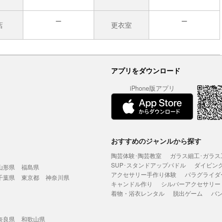
店
更衣室
無
無
アプリをダウンロード
iPhone版アプリ
おすすめのジャンルから探す
陶芸体験･陶芸教室
ガラス細工･ガラス
SUP･スタンドアップパドル
ダイビン
山形県
福島県
アクセサリー手作り体験
パラグライダ
千葉県
東京都
神奈川県
キャンドル作り
シルバーアクセサリー
着物・浴衣レンタル
脱出ゲーム
バ
奈良県
和歌山県