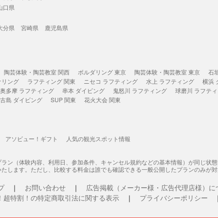
山口県
大分県
宮崎県
鹿児島県
陶芸体験・陶芸教室 関西
ボルダリング 東京
陶芸体験・陶芸教室 東京
石
ケリング
ラフティング 関東
ニセコ ラフティング
水上 ラフティング
横浜
奥多摩 ラフティング
串本 ダイビング
鬼怒川 ラフティング
球磨川 ラフテ
古島 ダイビング
SUP 関東
花火大会 関東
アソビュー！ギフト
人気の観光スポット情報
プラン（体験内容、利用日、参加条件、キャンセル規約などの基本情報）が同じ状
いたします。ただし、比較する料金は誰でも確認できる一般公開したプランのみが対
プ
お問い合わせ
広告掲載（メーカー様・広告代理店様）に
！超特割！の特定商取引法に関する表示
プライバシーポリシー