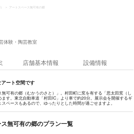
郡）
アートスペース無可有の郷
芸体験・陶芸教室
ミ
店舗基本情報
設備情報
なアート空間です
ス無可有の郷（むかうのさと）」。村田町に窯を有する「思太田窯（し
ます。東北自動車道「村田IC」より車で約20分。展示会を開催するギ
ェスペースもあるので、ゆったりとした時間が過ごせますよ。
ース無可有の郷のプラン一覧