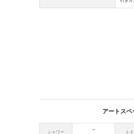
行き方
アートスペ
シャワー
トイ
無