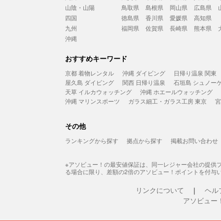
山陰・山陽
鳥取県
島根県
岡山県
広島県
四国
徳島県
香川県
愛媛県
高知県
九州
福岡県
佐賀県
長崎県
熊本県
沖縄
おすすめキーワード
京都 着物レンタル
沖縄 ダイビング
日帰り温泉 関東
屋久島 ダイビング
関西 日帰り温泉
石垣島 シュノー
天草 イルカウォッチング
沖縄 ホエールウォッチング
沖縄 マリンスポーツ
ガラス細工・ガラス工房 東京
宮
その他
ランキングから探す
拠点から探す
掲載お問い合わせ
※アソビュー！の最安値保証は、同一レジャー会社の提供
る場合に限り、差額の2倍のアソビュー！ポイントを付与
リンクについて
ヘル
アソビュー