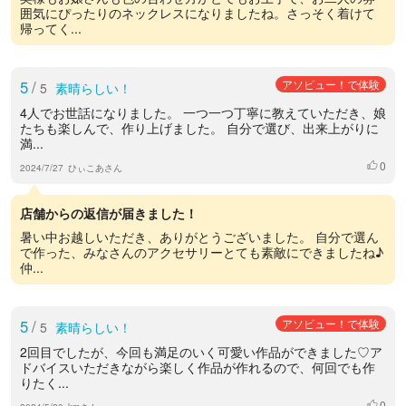
囲気にぴったりのネックレスになりましたね。さっそく着けて
帰ってく...
5
/
アソビュー！で体験
5
素晴らしい！
4人でお世話になりました。 一つ一つ丁寧に教えていただき、娘
たちも楽しんで、作り上げました。 自分で選び、出来上がりに
満...
0
いいね
2024/7/27
ひぃこあさん
店舗からの返信が届きました！
暑い中お越しいただき、ありがとうございました。 自分で選ん
で作った、みなさんのアクセサリーとても素敵にできましたね♪
仲...
5
/
アソビュー！で体験
5
素晴らしい！
2回目でしたが、今回も満足のいく可愛い作品ができました♡ア
ドバイスいただきながら楽しく作品が作れるので、何回でも作
りたく...
0
いいね