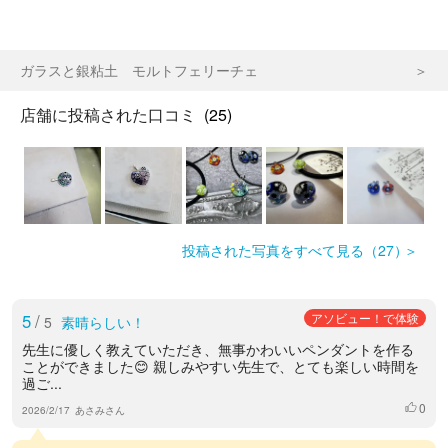
ガラスと銀粘土 モルトフェリーチェ
店舗に投稿された口コミ
(25)
投稿された写真をすべて見る（27）
5
/
アソビュー！で体験
5
素晴らしい！
先生に優しく教えていただき、無事かわいいペンダントを作る
ことができました😊 親しみやすい先生で、とても楽しい時間を
過ご...
0
いいね
2026/2/17
あさみさん