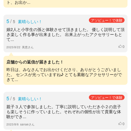
ト、お出か...
5
/
アソビュー！で体験
5
素晴らしい！
娘2人と小学生の孫と体験させて頂きました。 優しく説明して頂
き楽しく作る事が出来ました。 出来上がったアクセサリーもと
て...
0
いいね
2023/8/22
美恵さん
店舗からの返信が届きました！
昨日は、みなさんでお出かけくださり、ありがとうございまし
た。 センスが光っていますね♪ とても素敵なアクセサリーがで
きて...
5
/
アソビュー！で体験
5
素晴らしい！
親子３人で参加しました。丁寧に説明していただき小２の息子
も楽しそうに作っていました。それぞれの個性が出て貴重な体
験ができ...
0
いいね
2023/8/6
sanaeさん