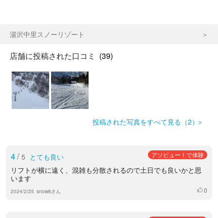
湯沢中里スノーリゾート
店舗に投稿された口コミ
(39)
投稿された写真をすべて見る（2）
4
/
アソビュー！で体験
5
とても良い
リフトが横に遠く、混雑も分散されるので土日でも良いかと思
います
0
いいね
2024/2/25
snow8さん