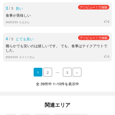
3
/
アソビュー！で体験
5
良い
食事が美味しい
0
いいね
2023/2/23
たえさん
4
/
アソビュー！で体験
5
とても良い
幾らかでも安いのは嬉しいです。 でも、食事はテイクアウトで
した。
0
いいね
2023/2/20
エイミーさん
…
1
2
3
＞
全 39件中 1~10件を表示中
関連エリア