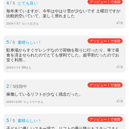
4
/
アソビュー！で体験
5
とても良い
毎年来ていますが、今年はやはり雪が少ないです 土曜日ですが
比較的空いていて、楽しく滑れました
0
いいね
2024/1/27
らいとむさん
5
/
アソビュー！で体験
5
素晴らしい！
駐車場からすぐゲレンデなので荷物を取りに行ったり、車で昼
食を済ませられたのでとても便利でした。超早割だったのでお
安く利用...
0
いいね
2024/1/14
SNさん
2
/
アソビュー！で体験
5段階中
稼働しているリフトが少なく残念だった。
0
いいね
2023/12/29
りょうりーさん
5
/
アソビュー！で体験
5
素晴らしい！
子どもに優しいスキー場で、リフトの乗り降りもスタッフさん