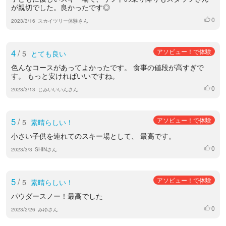
が親切でした。良かったです◎
0
いいね
2023/3/16
スカイツリー体験さん
4
/
アソビュー！で体験
5
とても良い
色んなコースがあってよかったです。 食事の値段が高すぎで
す。 もっと安ければいいですね。
0
いいね
2023/3/13
じみいいいんさん
5
/
アソビュー！で体験
5
素晴らしい！
小さい子供を連れてのスキー場として、 最高です。
0
いいね
2023/3/3
SHINさん
5
/
アソビュー！で体験
5
素晴らしい！
パウダースノー！最高でした
0
いいね
2023/2/26
みゆさん