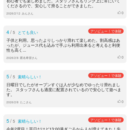
初心者でも楽しめました。スタッフさんもリンク上に常にいて
くださるので、安心して滑ることができました。
0
いいね
2026/2/12
みんさん
4
/
アソビュー！で体験
5
とても良い
子供と利用。思ったよりしっかり滑れて楽しめた。割高感はあ
ったが、ジュース代も込みで手ぶら利用出来ると考えると利便
性も高く...
0
いいね
2026/2/8
匿名希望さん
5
/
アソビュー！で体験
5
素晴らしい！
日曜日でしたがオープンすぐは人が少なめでゆったり滑れまし
た。 スタッフさんも適度に配置されているので安心して遊べま
す。
0
いいね
2026/2/8
たこさん
5
/
アソビュー！で体験
5
素晴らしい！
今年2度目！平日だけど13:00過ぎごろから人が増えてきた！先