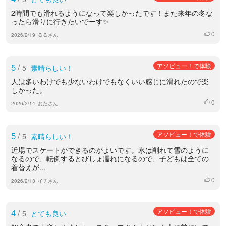
2時間でも滑れるようになって楽しかったです！また来年の冬な
ったら滑りに行きたいでーす✨️
0
いいね
2026/2/19
るるさん
5
/
アソビュー！で体験
5
素晴らしい！
人は多いわけでも少ないわけでもなくいい感じに滑れたので楽
しかった。
0
いいね
2026/2/14
おたさん
5
/
アソビュー！で体験
5
素晴らしい！
近場でスケートができるのがよいです。氷は削れて雪のように
なるので、転倒するとびしょ濡れになるので、子どもは全ての
着替えが...
0
いいね
2026/2/13
イチさん
4
/
アソビュー！で体験
5
とても良い