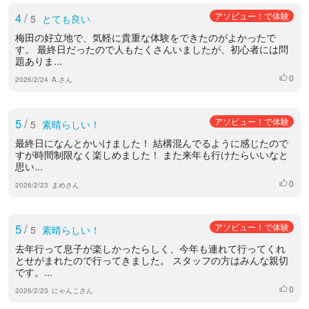
4
/
アソビュー！で体験
5
とても良い
梅田の好立地で、気軽に貴重な体験をできたのがよかったで
す。 最終日だったので人もたくさんいましたが、初心者には問
題ありま...
0
いいね
2026/2/24
A.さん
5
/
アソビュー！で体験
5
素晴らしい！
最終日になんとかいけました！ 結構混んでるように感じたので
すが時間制限なく楽しめました！ また来年も行けたらいいなと
思い...
0
いいね
2026/2/23
まめさん
5
/
アソビュー！で体験
5
素晴らしい！
去年行って息子が楽しかったらしく、今年も連れて行ってくれ
とせがまれたので行ってきました。 スタッフの方はみんな親切
です。...
0
いいね
2026/2/23
にゃんこさん