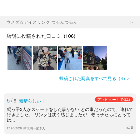
ウメダ☆アイスリンク つるんつるん
店舗に投稿された口コミ
(106)
投稿された写真をすべて見る（4）
5
/
アソビュー！で体験
5
素晴らしい！
甥っ子3人がスケートをした事がない との事だったので、連れて
行きました。 リンクは狭く感じましたが、甥っ子たちにとって
は...
0
いいね
2026/2/28
茶太朗一家さん