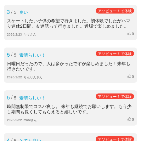
3
/
アソビュー！で体験
5
良い
スケートしたい子供の希望で行きました。初体験でしたがハマ
り連休2日間、友達誘って行きました。近場で楽しめました。
0
いいね
2026/2/23
ヤマさん
5
/
アソビュー！で体験
5
素晴らしい！
日曜日だったので、人は多かったですが楽しめました！来年も
行きたいです。
0
いいね
2026/2/22
りんりんさん
5
/
アソビュー！で体験
5
素晴らしい！
時間無制限でコスパ良し。 来年も継続でお願いします。もう少
し期間も長くしてもらえると嬉しいです。
0
いいね
2026/2/22
maoiさん
4
/
アソビュー！で体験
5
とても良い