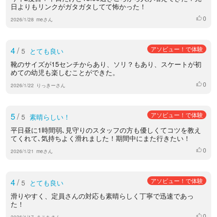
日よりもリンクがガタガタしてて怖かった！
0
いいね
2026/1/28
meさん
4
/
アソビュー！で体験
5
とても良い
靴のサイズが15センチからあり、ソリ？もあり、スケートが初
めての幼児も楽しむことができた。
0
いいね
2026/1/22
りっきーさん
5
/
アソビュー！で体験
5
素晴らしい！
平日昼に1時間弱､見守りのスタッフの方も優しくてコツを教え
てくれて､気持ちよく滑れました！期間中にまた行きたい！
0
いいね
2026/1/21
meさん
4
/
アソビュー！で体験
5
とても良い
滑りやすく、定員さんの対応も素晴らしく丁寧で迅速であっ
た！
0
いいね
2026/1/17
まこちさん