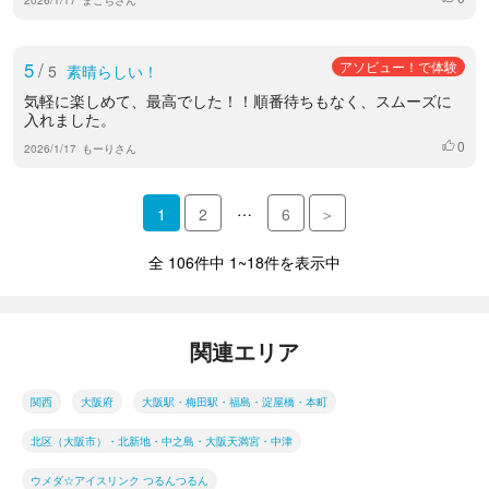
5
/
アソビュー！で体験
5
素晴らしい！
気軽に楽しめて、最高でした！！順番待ちもなく、スムーズに
入れました。
0
いいね
2026/1/17
もーりさん
…
1
2
6
＞
全 106件中 1~18件を表示中
関連エリア
関西
大阪府
大阪駅・梅田駅・福島・淀屋橋・本町
北区（大阪市）・北新地・中之島・大阪天満宮・中津
ウメダ☆アイスリンク つるんつるん