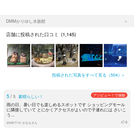
DMMかりゆし水族館
店舗に投稿された口コミ
(1,145)
投稿された写真をすべて見る（504）
5
/
アソビュー！で体験
5
素晴らしい！
雨の日、暑い日でも楽しめるスポットです ショッピングモール
に隣接していて とにかくアクセスがよいので子連れには さいこ
う...
0
いいね
2026/7/10
かなえさん