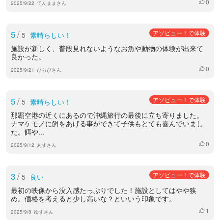
0
いいね
2025/9/22
てんままさん
5
/
アソビュー！で体験
5
素晴らしい！
施設が新しく、普段見れないようなお魚や動物の体験が出来て
良かった。
0
いいね
2025/9/21
ひらぴさん
5
/
アソビュー！で体験
5
素晴らしい！
那覇空港の近くにあるので沖縄旅行の最後に立ち寄りました。
ナマケモノに餌をあげる事ができて子供もとても喜んでいまし
た。餌や...
0
いいね
2025/9/12
あずさん
3
/
アソビュー！で体験
5
良い
最初の映像から没入感たっぷりでした！施設としてはやや狭
め。価格を考えると少し高いな？といいう印象です。
1
いいね
2025/9/8
ゆずさん