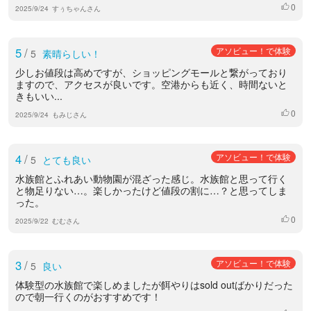
0
いいね
2025/9/24
すぅちゃんさん
5
/
アソビュー！で体験
5
素晴らしい！
少しお値段は高めですが、ショッピングモールと繋がっており
ますので、アクセスが良いです。空港からも近く、時間ないと
きもいい...
0
いいね
2025/9/24
もみじさん
4
/
アソビュー！で体験
5
とても良い
水族館とふれあい動物園が混ざった感じ。水族館と思って行く
と物足りない…。楽しかったけど値段の割に…？と思ってしま
った。
0
いいね
2025/9/22
むむさん
3
/
アソビュー！で体験
5
良い
体験型の水族館で楽しめましたが餌やりはsold outばかりだった
ので朝一行くのがおすすめです！