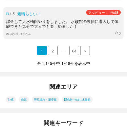
5
/
アソビュー！で体験
5
素晴らしい！
課金して大水槽餌やりをしました。 水族館の裏側に潜入して体
験できた気分で大人でも楽しめました！
0
いいね
2025/9/6
はなさん
…
1
2
64
＞
全 1,145件中 1~18件を表示中
関連エリア
沖縄
南部
豊見城市・瀬長島
DMMかりゆし水族館
関連キーワード