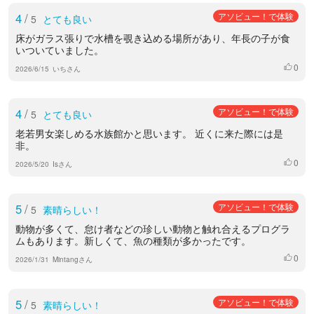
4
/
アソビュー！で体験
5
とても良い
床がガラス張りで水槽を覗き込める場所があり、年長の子が食
いついていました。
0
いいね
2026/6/15
いちさん
4
/
アソビュー！で体験
5
とても良い
老若男女楽しめる水族館かと思います。 近くに来た際には是
非。
0
いいね
2026/5/20
Isさん
5
/
アソビュー！で体験
5
素晴らしい！
動物が多くて、怠け者などの珍しい動物と触れ合えるプログラ
ムもあります。新しくて、魚の種類が多かったです。
0
いいね
2026/1/31
Mintangさん
5
/
アソビュー！で体験
5
素晴らしい！