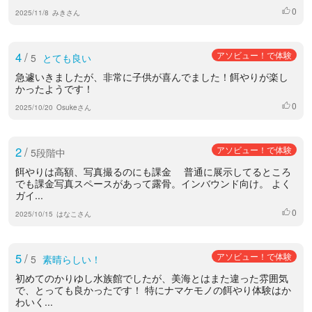
0
いいね
2025/11/8
みきさん
4
/
アソビュー！で体験
5
とても良い
急遽いきましたが、非常に子供が喜んでました！餌やりが楽し
かったようです！
0
いいね
2025/10/20
Osukeさん
2
/
アソビュー！で体験
5段階中
餌やりは高額、写真撮るのにも課金 普通に展示してるところ
でも課金写真スペースがあって露骨。インバウンド向け。 よく
ガイ...
0
いいね
2025/10/15
はなこさん
5
/
アソビュー！で体験
5
素晴らしい！
初めてのかりゆし水族館でしたが、美海とはまた違った雰囲気
で、とっても良かったです！ 特にナマケモノの餌やり体験はか
わいく...