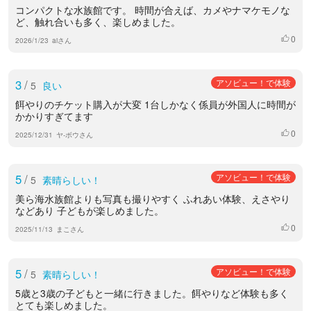
コンパクトな水族館です。 時間が合えば、カメやナマケモノな
ど、触れ合いも多く、楽しめました。
0
いいね
2026/1/23
aiさん
3
/
アソビュー！で体験
5
良い
餌やりのチケット購入が大変 1台しかなく係員が外国人に時間が
かかりすぎてます
0
いいね
2025/12/31
ヤ-ボウさん
5
/
アソビュー！で体験
5
素晴らしい！
美ら海水族館よりも写真も撮りやすく ふれあい体験、えさやり
などあり 子どもが楽しめました。
0
いいね
2025/11/13
まこさん
5
/
アソビュー！で体験
5
素晴らしい！
5歳と3歳の子どもと一緒に行きました。餌やりなど体験も多く
とても楽しめました。