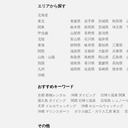
エリアから探す
北海道
東北
青森県
岩手県
宮城県
秋田県
関東
栃木県
群馬県
茨城県
埼玉県
甲信越
山梨県
長野県
新潟県
北陸
富山県
石川県
福井県
東海
静岡県
岐阜県
愛知県
三重県
関西
滋賀県
京都府
大阪府
兵庫県
山陰・山陽
鳥取県
島根県
岡山県
広島県
四国
徳島県
香川県
愛媛県
高知県
九州
福岡県
佐賀県
長崎県
熊本県
沖縄
おすすめキーワード
京都 着物レンタル
沖縄 ダイビング
日帰り温泉 関東
屋久島 ダイビング
関西 日帰り温泉
石垣島 シュノー
天草 イルカウォッチング
沖縄 ホエールウォッチング
沖縄 マリンスポーツ
ガラス細工・ガラス工房 東京
宮
その他