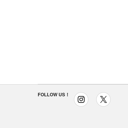
FOLLOW US！
instagram
x