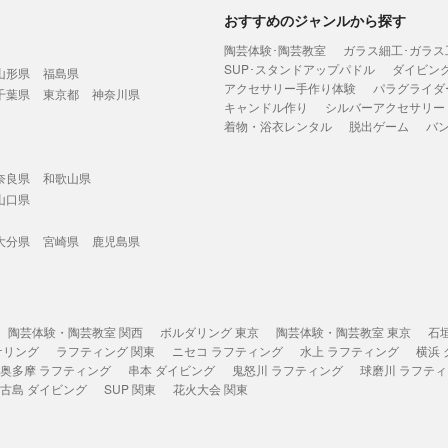
おすすめのジャンルから探す
陶芸体験･陶芸教室
ガラス細工･ガラス
SUP･スタンドアップパドル
ダイビン
山形県
福島県
アクセサリー手作り体験
パラグライダ
千葉県
東京都
神奈川県
キャンドル作り
シルバーアクセサリー
着物・浴衣レンタル
脱出ゲーム
バ
奈良県
和歌山県
山口県
大分県
宮崎県
鹿児島県
陶芸体験・陶芸教室 関西
ボルダリング 東京
陶芸体験・陶芸教室 東京
石
ケリング
ラフティング 関東
ニセコ ラフティング
水上 ラフティング
横浜
奥多摩 ラフティング
串本 ダイビング
鬼怒川 ラフティング
球磨川 ラフテ
古島 ダイビング
SUP 関東
花火大会 関東