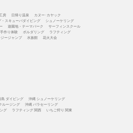
工房
日帰り温泉
カヌー･カヤック
グ・スキューバダイビング
シュノーケリング
ー
遊園地・テーマパーク
サーフィンスクール
 手作り体験
ボルダリング
ラフティング
ンジージャンプ
水族館
花火大会
垣島 ダイビング
沖縄 シュノーケリング
 クルージング
沖縄 パラセーリング
ィング
ラフティング 関西
いちご狩り 関東