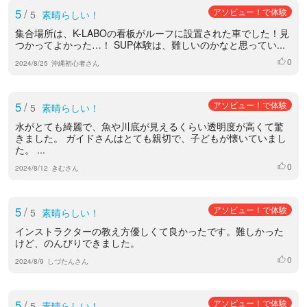
5
/
アソビュー！で体験
5
素晴らしい！
集合場所は、K-LABOの看板がルーフに設置された車でした！見
つかってよかった…！ SUP体験は、難しいのかなと思ってい...
0
いいね
2024/8/25
沖縄初心者さん
5
/
アソビュー！で体験
5
素晴らしい！
水がとても綺麗で、魚や川底が見えるくらい透明度が高くて驚
きました。 ガイドさんはとても親切で、子どもが懐いていまし
た。 ...
0
いいね
2024/8/12
きむさん
5
/
アソビュー！で体験
5
素晴らしい！
インストラクターの教え方優しくて良かったです。難しかった
けど、のんびりできました。
0
いいね
2024/8/9
しづたんさん
5
/
アソビュー！で体験
5
素晴らしい！