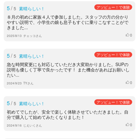
5
/
アソビュー！で体験
5
素晴らしい！
８月の初めに家族４人で参加しました。スタッフの方の分かり
やすい説明で、小学生の娘も息子もすぐに乗りこなすことがで
きました...
0
いいね
2025/8/13
チェッコさん
5
/
アソビュー！で体験
5
素晴らしい！
急な時間変更にも対応していただき大変助かりました。SUPの
説明も優しく丁寧で良かったです！ また機会があればお願いし
たい...
0
いいね
2024/9/23
TYさん
5
/
アソビュー！で体験
5
素晴らしい！
初めてでしたが、安全で楽しく体験させていただきました。自
分で購入して始めてみたくなりました！
0
いいね
2024/9/16
じえいくさん