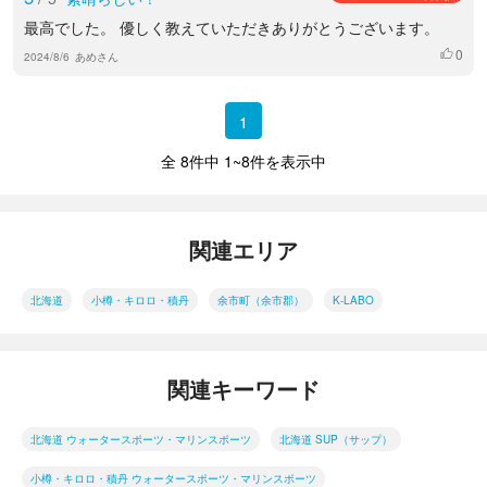
最高でした。 優しく教えていただきありがとうございます。
0
いいね
2024/8/6
あめさん
1
全 8件中 1~8件を表示中
関連エリア
北海道
小樽・キロロ・積丹
余市町（余市郡）
K-LABO
関連キーワード
北海道 ウォータースポーツ・マリンスポーツ
北海道 SUP（サップ）
小樽・キロロ・積丹 ウォータースポーツ・マリンスポーツ