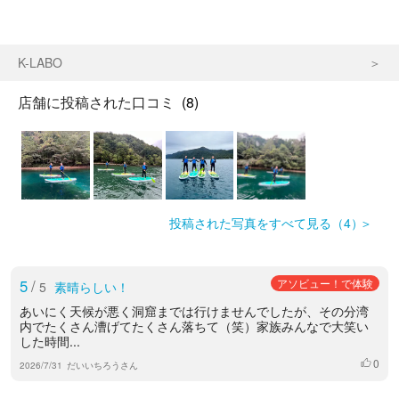
K-LABO
店舗に投稿された口コミ
(8)
投稿された写真をすべて見る（4）
5
/
アソビュー！で体験
5
素晴らしい！
あいにく天候が悪く洞窟までは行けませんでしたが、その分湾
内でたくさん漕げてたくさん落ちて（笑）家族みんなで大笑い
した時間...
0
いいね
2026/7/31
だいいちろうさん