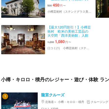
館チケット
450
500
円
〜
小樽芸術村（ステンドグラス美術館・旧三井銀行小樽支店・似鳥美術館・西洋美術館・浮世絵美術館）
【最大120円割引！】小樽芸
術村 欧米の美術工芸品の
大空間「西洋美術館」入館
チケット
1,080
1,200
円
〜
口コミ(1)
小樽芸術村（ステンドグラス美術館・旧三井銀行小樽支店・似鳥美術館・西洋美術館・浮世絵美術館）
小樽・キロロ・積丹のレジャー・遊び・体験 ラ
龍宮クルーズ
1
北海道
小樽・キロロ・積丹
クルージング
口コミ 133件