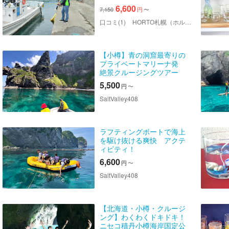
心のガイド同伴・手ぶらで
6,600
7,150
円
〜
⛴️小樽港の周辺で海釣り体
験
口コミ(1)
HORTO札幌（ホルトサッポロ）
【小樽】青の洞窟最寄りの
プライベートマリーナ発
絶景クルージングツアー
5,500
円
〜
SaltValley408
ラフティングボートで海上
を駆け抜ける爽快 アクテ
ィビティ！
6,600
円
〜
SaltValley408
【北海道・小樽・クルージ
ング】わくわくドキドキ！
ニセコ積丹小樽海岸国定公