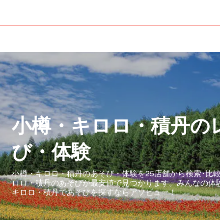
小樽・キロロ・積丹の
び・体験
小樽・キロロ・積丹のあそび・体験を25店舗から検索･比
ロロ・積丹のあそびが最安値で見つかります。みんなの体
キロロ・積丹であそびを探すならアソビュー！