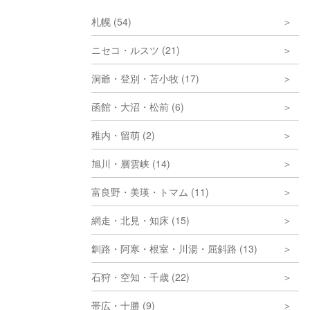
札幌 (54)
ニセコ・ルスツ (21)
洞爺・登別・苫小牧 (17)
函館・大沼・松前 (6)
稚内・留萌 (2)
旭川・層雲峡 (14)
富良野・美瑛・トマム (11)
網走・北見・知床 (15)
釧路・阿寒・根室・川湯・屈斜路 (13)
石狩・空知・千歳 (22)
帯広・十勝 (9)