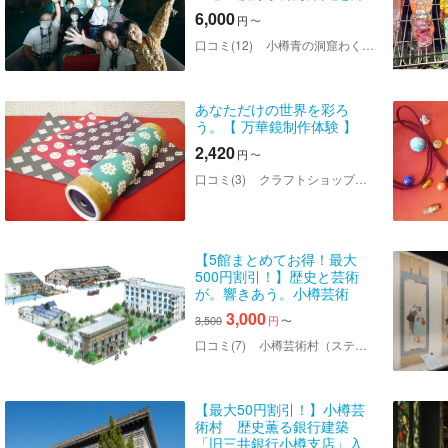
園クルーズ
6,000
円
〜
口コミ(12)
小樽青の洞窟わくわくクルージング
あなただけの世界を彩ろ
う。【 万華鏡制作体験 】
2,420
円
〜
口コミ(3)
クラフトショップれん
【5館まとめてお得！最大
500円割引！】歴史と芸術
が。響きあう。小樽芸術
村 ５館共通券
3,000
3,500
円
〜
口コミ(7)
小樽芸術村（ステンドグラス美術館・旧三井銀行小樽支店・似鳥美術館・西洋美術館・浮世絵美術館）
【最大50円割引！】小樽芸
術村 歴史薫る銀行建築
「旧三井銀行小樽支店」入