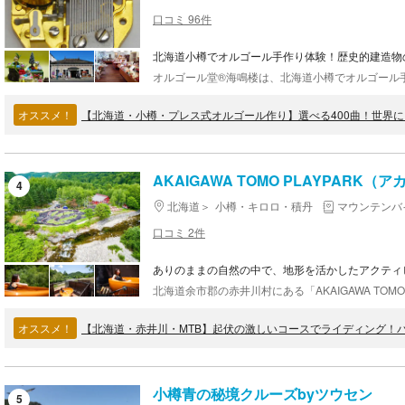
口コミ 96件
北海道小樽でオルゴール手作り体験！歴史的建造物
オススメ！
AKAIGAWA TOMO PLAYPAR
4
北海道
小樽・キロロ・積丹
マウンテンバ
口コミ 2件
ありのままの自然の中で、地形を活かしたアクティ
オススメ！
【北海道・赤井川・MTB】起伏の激しいコースでライディング！
小樽青の秘境クルーズbyツウセン
5