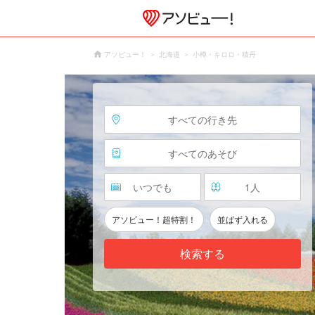
アソビュー！
北海道
小樽・キロロ・積丹
すべての行き先
すべてのあそび
いつでも
1
人
アソビュー！超特割！
並ばず入れる
検索する