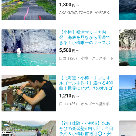
時間
1,300
円
〜
AKAIGAWA TOMO PLAYPARK（アカイガワトモプレイパーク）
【小樽】祝津マリーナ内
発 海底を見ながら周遊で
きる！小樽唯一のグラスボ
ートで行く60分の秘境クル
5,500
円
〜
ーズ探検ツアー！屋根やサ
イドシート付！小さなお子
口コミ(26)
小樽 グラスボート
様やご高齢のお客様も安
心！
【北海道・小樽・手回しオ
ルゴール手作り】選べる400
曲！世界に1つだけのオルゴ
ール製作体験（予約特典付
1,210
円
〜
き）
口コミ(26)
オルゴール堂®海鳴楼
【釣り体験・小樽港】水あ
そびの楽習塾⭐️釣り部：当日
予約＆小樽駅前送迎⭕️・安