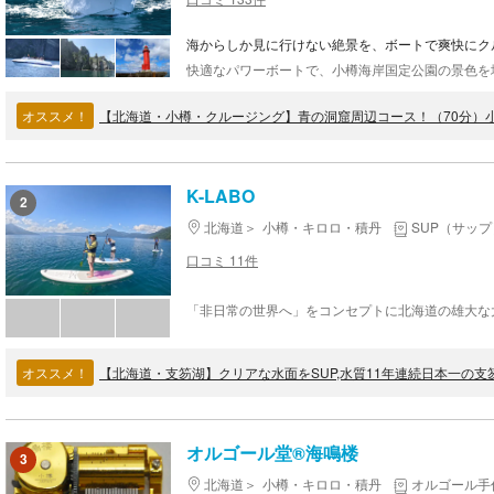
海からしか見に行けない絶景を、ボートで爽快にク
オススメ！
K-LABO
2
北海道
小樽・キロロ・積丹
SUP（サップ
口コミ 11件
オススメ！
オルゴール堂®海鳴楼
3
北海道
小樽・キロロ・積丹
オルゴール手