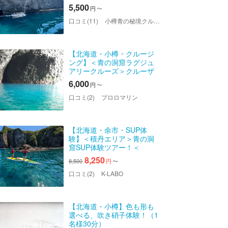
5,500
円
〜
口コミ(11)
小樽青の秘境クルーズbyツウセン
【北海道・小樽・クルージ
ング】＜青の洞窟ラグジュ
アリークルーズ＞クルーザ
ーで行くちょっとリッチな
6,000
円
〜
クルージングを！
口コミ(2)
プロロマリン
【北海道・余市・SUP体
験】＜積丹エリア＞青の洞
窟SUP体験ツアー！＜
GOPRO11で撮影した写真プ
8,250
8,500
円
〜
レゼント！＞
口コミ(2)
K-LABO
【北海道・小樽】色も形も
選べる、吹き硝子体験！（1
名様30分）