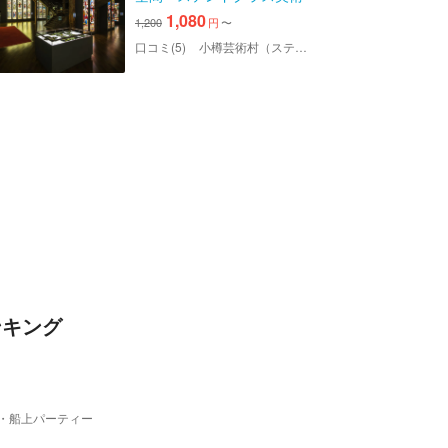
館」入館チケット
1,080
1,200
円
〜
口コミ(5)
小樽芸術村（ステンドグラス美術館・旧三井銀行小樽支店・似鳥美術館・西洋美術館・浮世絵美術館）
ンキング
・船上パーティー