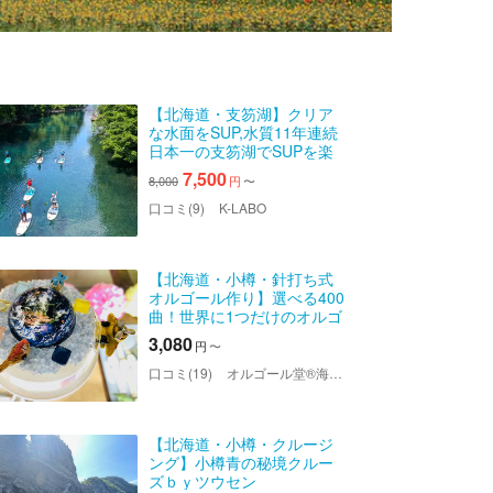
【北海道・支笏湖】クリア
な水面をSUP,水質11年連続
日本一の支笏湖でSUPを楽
しもう！GOPRO 11で写真
7,500
8,000
円
〜
撮影＆写真プレゼント付き♪
口コミ(9)
K-LABO
【北海道・小樽・針打ち式
オルゴール作り】選べる400
曲！世界に1つだけのオルゴ
ール製作体験（予約特典付
3,080
円
〜
き）
口コミ(19)
オルゴール堂®海鳴楼
【北海道・小樽・クルージ
ング】小樽青の秘境クルー
ズｂｙツウセン