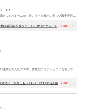
ルーズ！
快適なパワーボートで、小樽海岸国定公園の景色を堪能してみませんか。青い海と海蝕岩の美しい海中景観が広がる青の洞窟周辺や、冬はトドが寝そべる巨大な岩場などを巡ります。小樽駅から徒歩約15分、無料駐車場もあります。＜落石のため、洞窟には入りません＞
【北海道・小樽・クルージング】青の洞窟周辺コース！（70分）小樽海岸国定公園をボートで爽快にクルーズ！＜龍宮クルーズ＞
5,500
円
〜
）
「非日常の世界へ」をコンセプトに北海道の雄大な大自然を大人気のSUP、体験型アクティビティを通じて自然の素晴らしさにに触れ、見て、感じて欲しい。そんな想いで活動しています。 国立公園支笏湖、洞爺湖、大雪湖、そして余市のエメラルドブルーの海〜北海道を代表するSUPの聖地をご案内しています。 SUPを通じて大切な家族や仲間と、体を動かし、コミニケーションを深め、素敵な思い出を作っていただけます。 大自然の中で全力で遊び全力で楽しみましょう！ ・ガイドが現全日本チャンピオンなので、SUP体験が初めてでも、ほぼ100％立って漕げるようになります。 ・初心者から経験者のレベルアップまで幅広く対応いたします。 ・他のインストラクターも日本SUP指導者協会のインストラクター資格を保有。
【北海道・支笏湖】クリアな水面をSUP,水質11年連続日本一の支笏湖でSUPを楽しもう！GOPRO 11で写真撮影＆写真プレゼント付き♪
7,500
円
〜
作り