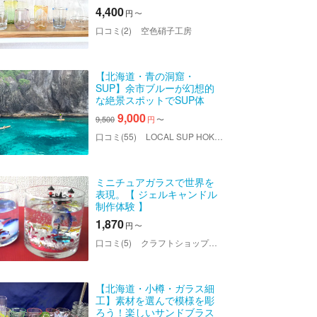
4,400
円
〜
口コミ(2)
空色硝子工房
【北海道・青の洞窟・
SUP】余市ブルーが幻想的
な絶景スポットでSUP体
験！写真データー・シュノ
9,000
9,500
円
〜
ーケルレンタル無料！女子
旅・カップルファミリーに
口コミ(55)
LOCAL SUP HOKKAIDO（ローカルサップホッカイドウ）
人気！
ミニチュアガラスで世界を
表現。【 ジェルキャンドル
制作体験 】
1,870
円
〜
口コミ(5)
クラフトショップれん
【北海道・小樽・ガラス細
工】素材を選んで模様を彫
ろう！楽しいサンドブラス