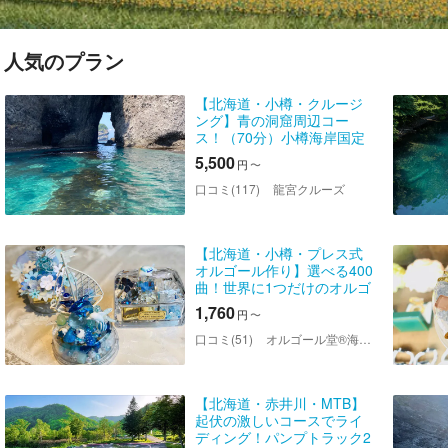
人気のプラン
【北海道・小樽・クルージ
ング】青の洞窟周辺コー
ス！（70分）小樽海岸国定
公園をボートで爽快にクル
5,500
円
〜
ーズ！＜龍宮クルーズ＞
口コミ(117)
龍宮クルーズ
【北海道・小樽・プレス式
オルゴール作り】選べる400
曲！世界に1つだけのオルゴ
ール製作体験（予約特典付
1,760
円
〜
き）
口コミ(51)
オルゴール堂®海鳴楼
【北海道・赤井川・MTB】
起伏の激しいコースでライ
ディング！パンプトラック2