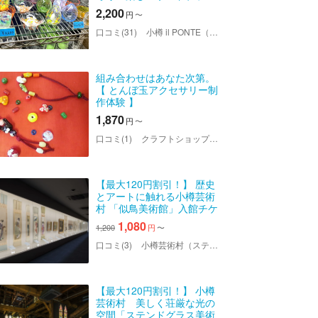
ト体験
2,200
円
〜
口コミ(31)
小樽 il PONTE（イルポンテ）
組み合わせはあなた次第。
【 とんぼ玉アクセサリー制
作体験 】
1,870
円
〜
口コミ(1)
クラフトショップれん
【最大120円割引！】 歴史
とアートに触れる小樽芸術
村 「似鳥美術館」入館チケ
ット
1,080
1,200
円
〜
口コミ(3)
小樽芸術村（ステンドグラス美術館・旧三井銀行小樽支店・似鳥美術館・西洋美術館・浮世絵美術館）
【最大120円割引！】 小樽
芸術村 美しく荘厳な光の
空間「ステンドグラス美術