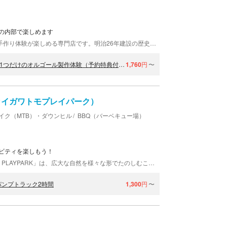
の内部で楽しめます
オルゴール堂®海鳴楼は、北海道小樽でオルゴール手作り体験が楽しめる専門店です。明治26年建設の歴史的建造物を使ったお店は、小樽ならではのノスタルジックな雰囲気がたっぷり。クリアな高音質が自慢の「針打ち式」オルゴールがずらりと並んでいます。カフェも併設しているので、休憩がてらお立ち寄りくださいませ。
【北海道・小樽・プレス式オルゴール作り】選べる400曲！世界に1つだけのオルゴール製作体験（予約特典付き）
1,760
円
〜
K（アカイガワトモプレイパーク）
イク（MTB）・ダウンヒル
BBQ（バーベキュー場）
ビティを楽しもう！
北海道余市郡の赤井川村にある「AKAIGAWA TOMO PLAYPARK」は、広大な自然を様々な形でたのしむことができるプレイパーク！キャンプ・グランピングでの滞在や、パンプトラックやフィッシュポンドでのアクティビティなどで、自然との一体感を感じられるひと時を楽しめます。北海道で新たな体験を堪能してください。
パンプトラック2時間
1,300
円
〜