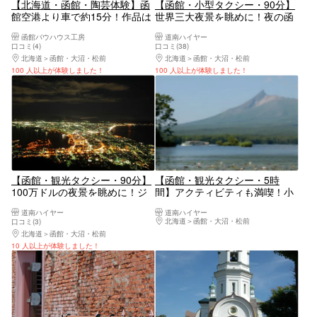
【北海道・函館・陶芸体験】函
【函館・小型タクシー・90分】
館空港より車で約15分！作品は
世界三大夜景を眺めに！夜の函
すべて焼成！和気あいあいと作
館を満喫する・夜景コース
函館バウハウス工房
道南ハイヤー
陶！器やオブジェ、好きなもの
口コミ(4)
口コミ(38)
をつくろう
北海道
函館・大沼・松前
北海道
函館・大沼・松前
100 人以上が体験しました！
100 人以上が体験しました！
【函館・観光タクシー・90分】
【函館・観光タクシー・5時
100万ドルの夜景を眺めに！ジ
間】アクティビティも満喫！小
ャンボタクシー・函館夜景コー
型タクシー・大沼めぐりコース
道南ハイヤー
道南ハイヤー
ス
北海道
函館・大沼・松前
口コミ(3)
北海道
函館・大沼・松前
10 人以上が体験しました！