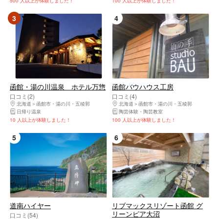
500 人以上が体験しました！
100 人以上が体験しました！
3
4
函館・湯の川温泉 ホテル万惣
函館バウハウス工房
口コミ(2)
口コミ(4)
北海道
函館市・湯の川・五稜郭
北海道
函館市・湯の川・五稜郭
日帰り温泉
陶芸体験・陶芸教室
10 人以上が体験しました！
100 人以上が体験しました！
5
6
道南ハイヤー
リブマックスリゾート函館 グ
リーンピア大沼
口コミ(54)