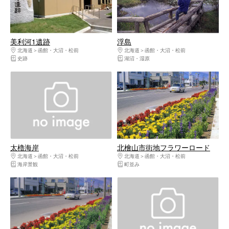
美利河1遺跡
浮島
北海道
函館・大沼・松前
北海道
函館・大沼・松前
史跡
湖沼・湿原
太櫓海岸
北檜山市街地フラワーロード
北海道
函館・大沼・松前
北海道
函館・大沼・松前
海岸景観
町並み