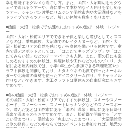
幸を堪能するグルメな過ごし方。また、函館・大沼周辺をセグウ
ェイで巡れるツアーや、舟に乗って本格的なイカ釣りを楽しめる
ツアー、シャンパン片手にリムジンで函館市内や大沼湖畔などを
ドライブできるツアーなど、珍しい体験も数多くあります。
■函館・大沼・松前で子供連れにおすすめの遊び・体験・レジャ
ー
函館・大沼・松前エリアでできる子供と楽しむ遊びとしてオスス
メなのは、乗馬体験、大沼湖でのレイクカヌーなど、函館・大
沼・松前エリアの自然を感じながら身体を動かせる体験です。室
内で遊ぶスポットとしては、「はこだてキッズプラザ」や「はこ
だてみらい館」などのテーマパークも人気。また、雨の日にも楽
しめるおすすめの体験は、料理体験や工作などのものづくり。大
沼にある屋内施設では、小学1年生から参加できる料理教室やク
ラフト体験を開催しており、キタキツネの毛皮で作ったキーホル
ダーや北海道の食材を使ったアイスクリーム作り、生キャラメル
作りなどができます。木工クラフトは夏休みの自由研究にもおす
すめです。
■冬の函館・大沼・松前でおすすめの遊び・体験・レジャー
冬の函館・大沼・松前エリアでおすすめ体験は、スキーやスノー
ボード、スノーシュー、スノートレッキングなどのスノースポー
ツ。遊んだあとは函館市にある「湯の川温泉」周辺にある日帰り
温泉で温まるのもおすすめです。また、松前郡で開催する「どす
こい雪まつり」、函館市の「恵山ごっこまつり」、「大沼函館雪
と氷の祭典」などの冬ならではのイベントに参加すれば、地元の