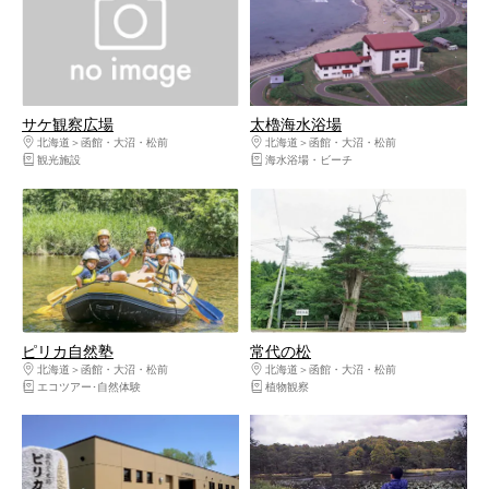
サケ観察広場
太櫓海水浴場
北海道
函館・大沼・松前
北海道
函館・大沼・松前
観光施設
海水浴場・ビーチ
ピリカ自然塾
常代の松
北海道
函館・大沼・松前
北海道
函館・大沼・松前
エコツアー･自然体験
植物観察