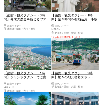
【函館・観光タクシー・3時
【函館・観光タクシー・1時
間】幕末の歴史を感じるツア
間】空き時間を有効活用！小型
ー！ジャンボタクシー・幕末ロ
タクシーでミニ観光
道南ハイヤー
道南ハイヤー
マンめぐり
北海道
函館・大沼・松前
口コミ(7)
北海道
函館・大沼・松前
10 人以上が体験しました！
【函館・観光タクシー・1時
【函館・観光タクシー・2時
間】ジャンボタクシーでご案
間】驚きの地元密着スポット
内！空き時間でミニ観光
へ！ジャンボタクシー・スマイ
道南ハイヤー
道南ハイヤー
ルコース
北海道
函館・大沼・松前
口コミ(1)
北海道
函館・大沼・松前