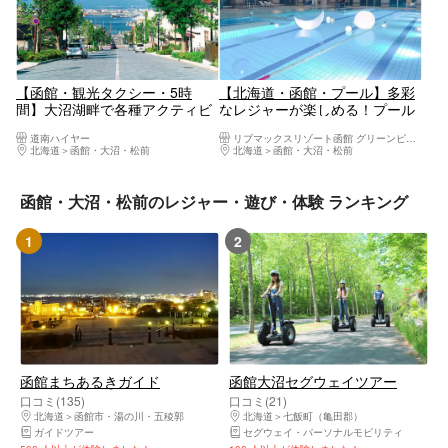
【函館・観光タクシー・5時
【北海道・函館・プール】多彩
間】大沼湖畔で各種アクティビ
なレジャーが楽しめる！プール
ティ！ジャンボタクシー・大沼
チケット付き！
道南ハイヤー
リブマックスリゾート函館 グリーンピア大沼
めぐりコース
北海道
函館・大沼・松前
北海道
函館・大沼・松前
函館・大沼・松前のレジャー・遊び・体験 ランキング
1
2
函館まちあるきガイド
函館大沼セグウェイツアー
口コミ(135)
口コミ(21)
北海道
函館市・湯の川・五稜郭
北海道
七飯町（亀田郡）
ガイドツアー
セグウェイ・パーソナルモビリティ