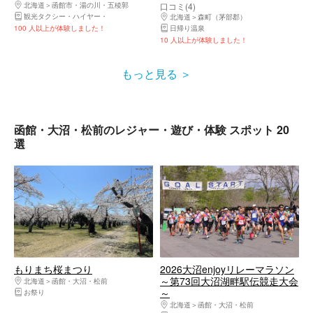
北海道
函館市・湯の川・五稜郭
口コミ(4)
観光タクシー・ハイヤー
リムジンパーティー・リムジンレンタル
北海道
森町（茅部郡）
100 人以上が体験しました！
日帰り温泉
10 人以上が体験しました！
もっと見る
函館・大沼・松前のレジャー・遊び・体験 スポット 20
選
もりまち桜まつり
2026大沼enjoyリレーマラソン
～第73回大沼湖畔駅伝競走大会
北海道
函館・大沼・松前
～
お祭り
北海道
函館・大沼・松前