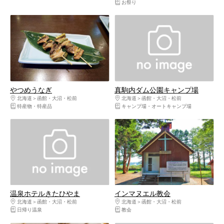
お祭り
やつめうなぎ
真駒内ダム公園キャンプ場
北海道
函館・大沼・松前
北海道
函館・大沼・松前
特産物・特産品
キャンプ場・オートキャンプ場
温泉ホテルきたひやま
インマヌエル教会
北海道
函館・大沼・松前
北海道
函館・大沼・松前
日帰り温泉
教会