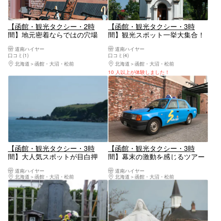
【函館・観光タクシー・2時
【函館・観光タクシー・3時
間】地元密着ならではの穴場
間】観光スポット一挙大集合！
へ！小型タクシー・スマイルコ
小型タクシー・満喫コース
道南ハイヤー
道南ハイヤー
ース
口コミ(1)
口コミ(4)
北海道
函館・大沼・松前
北海道
函館・大沼・松前
10 人以上が体験しました！
【函館・観光タクシー・3時
【函館・観光タクシー・3時
間】大人気スポットが目白押
間】幕末の激動を感じるツアー
し！ジャンボタクシー・満喫コ
へ！小型タクシー・幕末ロマン
道南ハイヤー
道南ハイヤー
ース
めぐり
北海道
函館・大沼・松前
北海道
函館・大沼・松前