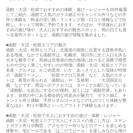
函館・大沼・松前でおすすめの体験・遊び・レジャーを20件厳選
してご紹介。函館で人気のガラス細工やキャンドル作りなどの手
作り体験を、料金の安い順・ランキング順・口コミ情報などで比
較し、ネットで簡単に予約できます。そのほか、子供連れにおす
すめの遊び場や、大人におすすめの観光スポット、雨の日でも遊
べる屋内スポットなど、函館の遊び情報を集めました。
■函館・大沼・松前エリアの魅力
函館・大沼・松前エリアは、北海道の南部に位置する渡島半島に
ある地域。なかでも函館市は、札幌市、旭川市に次ぐ人口を誇る
大きな都市です。気候は北海道の他の地域に比べると温暖で積雪
もやや少なく過ごしやすいのが特徴。函館・大沼・松前エリアの
名産・グルメは、がごめ昆布、いか、あっさりとした塩味が特徴
の「函館ラーメン」、「松前マグロ三色丼」など。人気のスポッ
トは、夜景が見られる「函館山」や「五稜郭」、「大沼国定公
園」などです。周辺へのアクセスは、ターミナル駅になっている
「函館駅」を起点にするのが便利。近くには「函館空港」もあり
ます。自然の中にある都会的な街並みが魅力で、ガラス細工、キ
ャンドル作り体験、手作りオルゴールなどのものづくり体験が豊
富なほか、釣りや乗馬といったアウトドア体験もあります。
■函館・大沼・松前で大人におすすめの遊び・体験・レジャー
函館・大沼・松前エリアで大人にオススメの過ごし方は、ステン
ドガラス作りや陶芸、アクセサリー作りなどのアートを楽しめる
体験や、地ビールである「はこだてビール」を楽しみながら海の