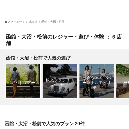
アソビュー！
北海道
函館・大沼・松前
函館・大沼・松前のレジャー・遊び・体験 ： 6 店
舗
函館・大沼・松前で人気の遊び
セグウェイ・パ
観光タクシー・
ガイドツアー
ーソナルモビリ
日
ハイヤー
ティ
函館・大沼・松前で人気のプラン 20件