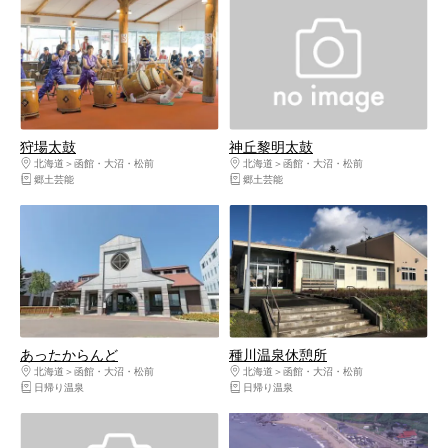
狩場太鼓
神丘黎明太鼓
北海道
函館・大沼・松前
北海道
函館・大沼・松前
郷土芸能
郷土芸能
あったからんど
種川温泉休憩所
北海道
函館・大沼・松前
北海道
函館・大沼・松前
日帰り温泉
日帰り温泉