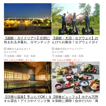
【函館・ガイドツアー】幻想に
【函館・大沼・セグウェイ】の
包まれる夕暮れ。ロマンチック
んびりお散歩！セグウェイガイ
元町街歩きツアー
ドツアーin函館・大沼
函館まちあるきガイド
函館大沼セグウェイツアー
口コミ(110)
口コミ(19)
北海道
函館・大沼・松前
北海道
函館・大沼・松前
500 人以上が体験しました！
100 人以上が体験しました！
【日帰り温泉】手ぶらでOK！タ
【朝食ビュッフェ】ホテル万惣
オル貸出！アイスやドリンク無
を気軽に満喫！自分だけの「海
料提供！
鮮丼」や焼き立てパン等多彩な