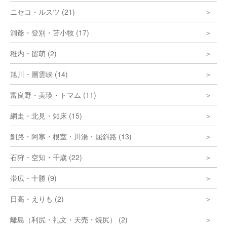
ニセコ・ルスツ (21)
洞爺・登別・苫小牧 (17)
稚内・留萌 (2)
旭川・層雲峡 (14)
富良野・美瑛・トマム (11)
網走・北見・知床 (15)
釧路・阿寒・根室・川湯・屈斜路 (13)
石狩・空知・千歳 (22)
帯広・十勝 (9)
日高・えりも (2)
離島（利尻・礼文・天売・焼尻） (2)