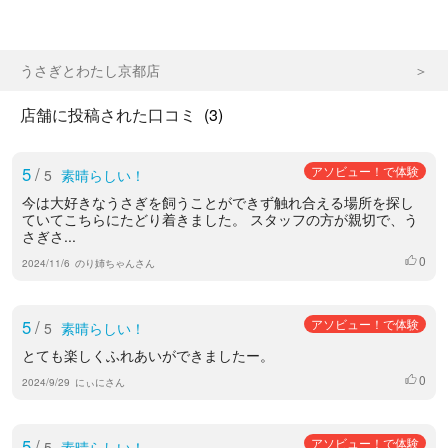
うさぎとわたし京都店
店舗に投稿された口コミ
(3)
5
/
アソビュー！で体験
5
素晴らしい！
今は大好きなうさぎを飼うことができず触れ合える場所を探し
ていてこちらにたどり着きました。 スタッフの方が親切で、う
さぎさ...
0
いいね
2024/11/6
のり姉ちゃんさん
5
/
アソビュー！で体験
5
素晴らしい！
とても楽しくふれあいができましたー。
0
いいね
2024/9/29
にぃにさん
5
/
アソビュー！で体験
5
素晴らしい！