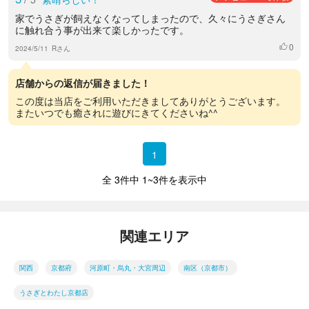
家でうさぎが飼えなくなってしまったので、久々にうさぎさん
に触れ合う事が出来て楽しかったです。
0
いいね
2024/5/11
Rさん
店舗からの返信が届きました！
この度は当店をご利用いただきましてありがとうございます。
またいつでも癒されに遊びにきてくださいね^^
1
全 3件中 1~3件を表示中
関連エリア
関西
京都府
河原町・烏丸・大宮周辺
南区（京都市）
うさぎとわたし京都店