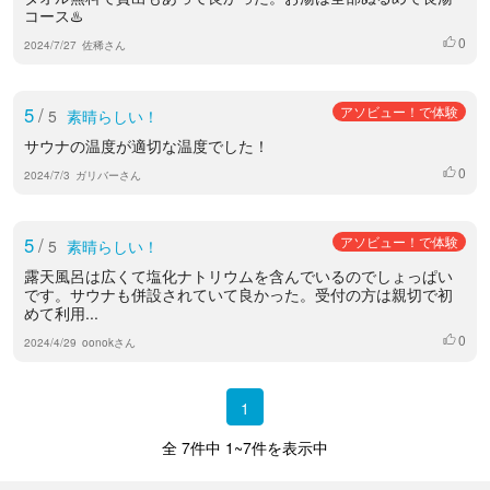
コース♨️
0
いいね
2024/7/27
佐稀さん
5
/
アソビュー！で体験
5
素晴らしい！
サウナの温度が適切な温度でした！
0
いいね
2024/7/3
ガリバーさん
5
/
アソビュー！で体験
5
素晴らしい！
露天風呂は広くて塩化ナトリウムを含んでいるのでしょっぱい
です。サウナも併設されていて良かった。受付の方は親切で初
めて利用...
0
いいね
2024/4/29
oonokさん
1
全 7件中 1~7件を表示中