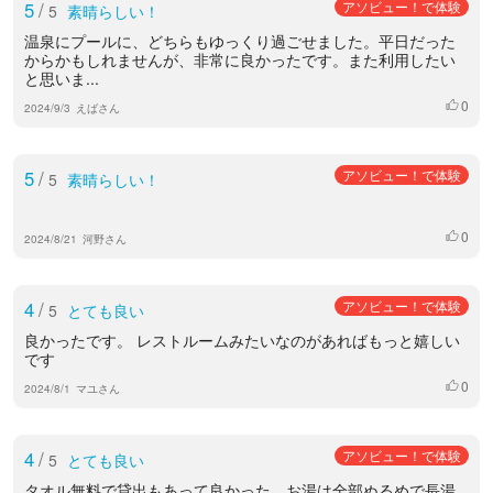
5
/
アソビュー！で体験
5
素晴らしい！
温泉にプールに、どちらもゆっくり過ごせました。平日だった
からかもしれませんが、非常に良かったです。また利用したい
と思いま...
0
いいね
2024/9/3
えばさん
5
/
アソビュー！で体験
5
素晴らしい！
0
いいね
2024/8/21
河野さん
4
/
アソビュー！で体験
5
とても良い
良かったです。 レストルームみたいなのがあればもっと嬉しい
です
0
いいね
2024/8/1
マユさん
4
/
アソビュー！で体験
5
とても良い
タオル無料で貸出もあって良かった。お湯は全部ぬるめで長湯