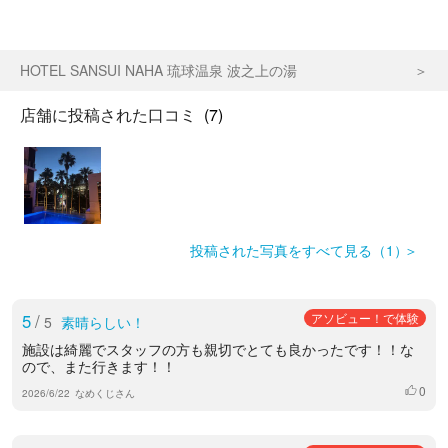
HOTEL SANSUI NAHA 琉球温泉 波之上の湯
店舗に投稿された口コミ
(7)
投稿された写真をすべて見る（1）
5
/
アソビュー！で体験
5
素晴らしい！
施設は綺麗でスタッフの方も親切でとても良かったです！！な
ので、また行きます！！
0
いいね
2026/6/22
なめくじさん