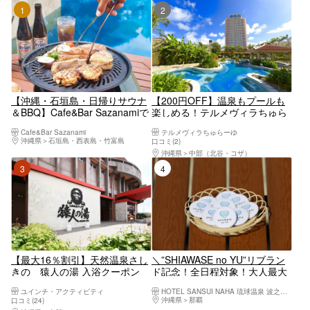
1位
2位
【沖縄・石垣島・日帰りサウナ
【200円OFF】温泉もプールも
＆BBQ】Cafe&Bar Sazanamiで
楽しめる！テルメヴィラちゅら
海水スパ＆サウナ、夢のBBQコ
ーゆ入場チケット
Cafe&Bar Sazanami
テルメヴィラちゅらーゆ
ースを堪能！ビーチまで30秒の
沖縄県
石垣島・西表島・竹富島
口コミ(2)
絶景スポット
沖縄県
中部（北谷・コザ）
3位
4位
【最大16％割引】天然温泉さし
＼”SHIAWASE no YU”リブラン
きの 猿人の湯 入浴クーポン
ド記念！全日程対象！大人最大
20％OFF！／願いを叶える癒し
ユインチ・アクティビティ
HOTEL SANSUI NAHA 琉球温泉 波之上の湯
の温泉体験プラン
沖縄県
那覇
口コミ(24)