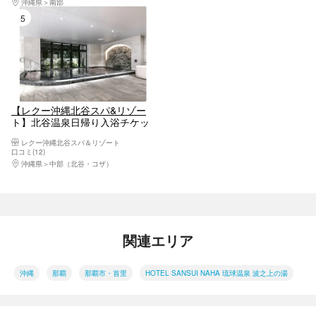
沖縄県
南部
5位
【レクー沖縄北谷スパ&リゾー
ト】北谷温泉日帰り入浴チケッ
ト
レクー沖縄北谷スパ＆リゾート
口コミ(12)
沖縄県
中部（北谷・コザ）
関連エリア
沖縄
那覇
那覇市・首里
HOTEL SANSUI NAHA 琉球温泉 波之上の湯