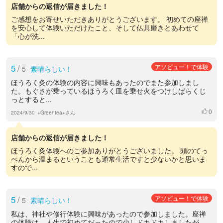
店舗からの返信が届きました！
ご感想をお寄せいただきありがとうございます。 初めての座禅
を安心して体験いただけたこと、そして仏具磨きとあわせて
「心が洗...
5
/
アソビュー！で体験
5
素晴らしい！
ほうろく灸の体験の内容に興味もあったのでまた参加しまし
た。もぐさが乗っているほうろく皿を乗せ火をつけしばらくじ
っとすると...
0
いいね
2024/9/30
+Greentea+さん
店舗からの返信が届きました！
ほうろく灸体験へのご参加ありがとうございました。 頭のてっ
ぺんから温まるということも通常生活ですと少ないかと思いま
すので...
5
/
アソビュー！で体験
5
素晴らしい！
私は、神社や修行体験に興味があったので参加しました。座禅
の体験は、人生で初めてだったので少しドキドキしましたが、