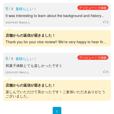
5
/
アソビュー！で体験
5
素晴らしい！
It was interesting to learn about the background and history...
2
いいね
2024/4/25
Bramさん
店舗からの返信が届きました！
Thank you for your nice review!! We're very happy to hear th...
5
/
アソビュー！で体験
5
素晴らしい！
和菓子体験とても楽しかったです:)
0
いいね
2024/4/25
Heeさん
店舗からの返信が届きました！
楽しんでいただけて良かったです！ご参加いただきありがとう
ございました。
1