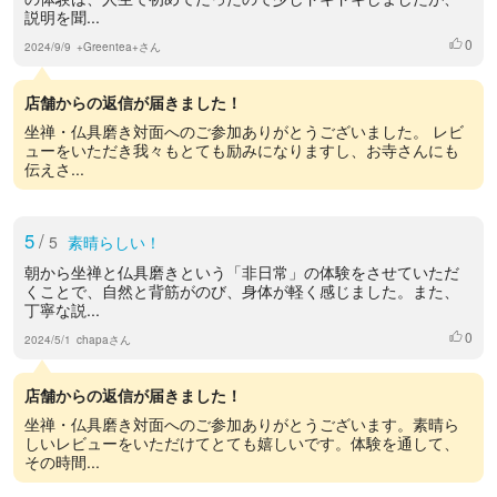
説明を聞...
0
いいね
2024/9/9
+Greentea+さん
店舗からの返信が届きました！
坐禅・仏具磨き対面へのご参加ありがとうございました。 レビ
ューをいただき我々もとても励みになりますし、お寺さんにも
伝えさ...
5
/
5
素晴らしい！
朝から坐禅と仏具磨きという「非日常」の体験をさせていただ
くことで、自然と背筋がのび、身体が軽く感じました。また、
丁寧な説...
0
いいね
2024/5/1
chapaさん
店舗からの返信が届きました！
坐禅・仏具磨き対面へのご参加ありがとうございます。素晴ら
しいレビューをいただけてとても嬉しいです。体験を通して、
その時間...