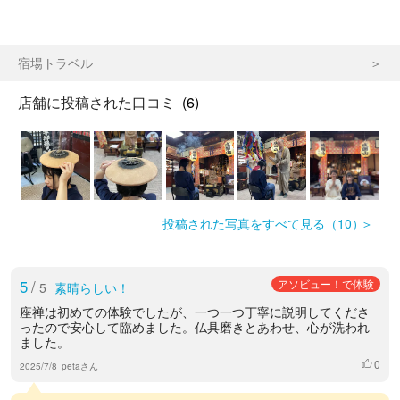
宿場トラベル
店舗に投稿された口コミ
(6)
投稿された写真をすべて見る（10）
5
/
アソビュー！で体験
5
素晴らしい！
座禅は初めての体験でしたが、一つ一つ丁寧に説明してくださ
ったので安心して臨めました。仏具磨きとあわせ、心が洗われ
ました。
0
いいね
2025/7/8
petaさん