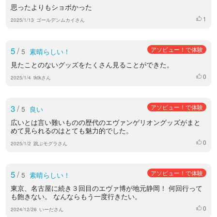
思ったよりもショボかった
1
いいね
2025/1/13
ゴールデンムカイさん
5
/
アソビュー！で体験
5
素晴らしい！
見たことのないグッズをたくさん見ることができた。
0
いいね
2025/1/4
tktkさん
3
/
アソビュー！で体験
5
良い
広いとは言い難いものの歴代のエヴァンゲリオングッズがまと
めて見られるのはとても魅力的でした。
0
いいね
2025/1/2
跳ぶモグラさん
5
/
アソビュー！で体験
5
素晴らしい！
東京、名古屋に続き３回目のエヴァ博が地元静岡！ 何回行って
も飽きない。 なんならもう一度行きたい。
0
いいね
2024/12/26
いーださん