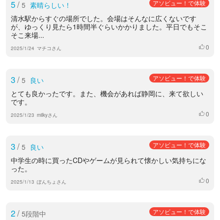
5
/
アソビュー！で体験
5
素晴らしい！
清水駅からすぐの場所でした。会場はそんなに広くないです
が、ゆっくり見たら1時間半ぐらいかかりました。平日でもそこ
そこ来場...
0
いいね
2025/1/24
マチコさん
3
/
アソビュー！で体験
5
良い
とても良かったです。また、機会があれば静岡に、来て欲しい
です。
0
いいね
2025/1/23
milkyさん
3
/
アソビュー！で体験
5
良い
中学生の時に買ったCDやゲームが見られて懐かしい気持ちにな
った。
0
いいね
2025/1/13
ぽんちょさん
2
/
アソビュー！で体験
5段階中