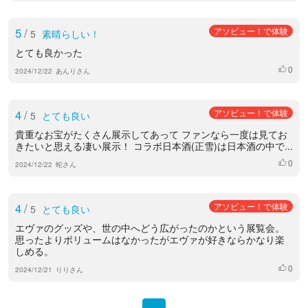
5
/
アソビュー！で体験
5
素晴らしい！
とても良かった
0
いいね
2024/12/22
あんりさん
4
/
アソビュー！で体験
5
とても良い
貴重なお宝がたくさん展示してあって ファンなら一度は見てお
きたいと思える凄い展示！ コラボ日本酒(正雪)は日本酒の中で...
0
いいね
2024/12/22
蛇さん
4
/
アソビュー！で体験
5
とても良い
エヴァのグッズや、世の中へどう広がったのかという展覧会。
思ったよりボリュームはなかったがエヴァが好きならかなり楽
しめる。
0
いいね
2024/12/21
りりさん