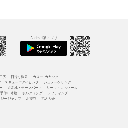
Android版アプリ
工房
日帰り温泉
カヌー･カヤック
グ・スキューバダイビング
シュノーケリング
ー
遊園地・テーマパーク
サーフィンスクール
 手作り体験
ボルダリング
ラフティング
ンジージャンプ
水族館
花火大会