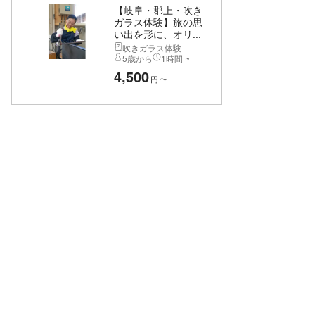
【岐阜・郡上・吹き
ガラス体験】旅の思
い出を形に、オリ...
吹きガラス体験
5歳から
1時間 ~
4,500
円
〜