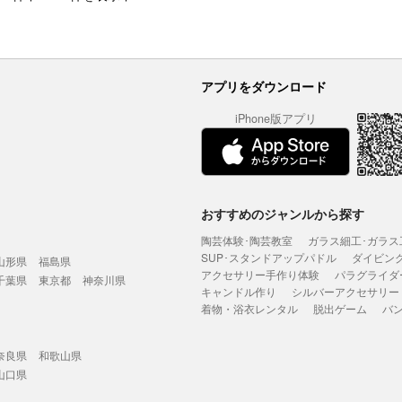
アプリをダウンロード
iPhone版アプリ
おすすめのジャンルから探す
陶芸体験･陶芸教室
ガラス細工･ガラス
SUP･スタンドアップパドル
ダイビン
山形県
福島県
アクセサリー手作り体験
パラグライダ
千葉県
東京都
神奈川県
キャンドル作り
シルバーアクセサリー
着物・浴衣レンタル
脱出ゲーム
バ
奈良県
和歌山県
山口県