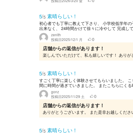
0
投稿日
2026/3/20 金
素晴らしい！
5
/
5
初心者でも丁寧に教えて下さり、 小学校低学年の
出来なく、 24時間かけて徐々に冷やして 完成して
zenith
0
投稿日
2025/12/1 月
店舗からの返信があります！
楽しんでいただけて、私も嬉しいです！ ありが
素晴らしい！
5
/
5
すごく丁寧に楽しく体験させてもらいました。 
間に時間が過ぎていきました。 またこちらにくる
gonz
0
投稿日
2025/11/29 土
店舗からの返信があります！
ありがとうございます。 また是非お越しください
素晴らしい！
5
/
5