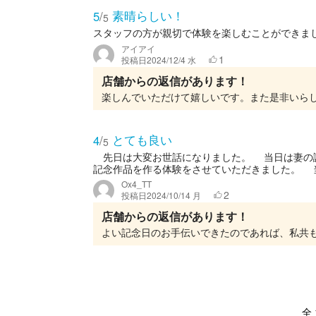
素晴らしい！
5
/
5
スタッフの方が親切で体験を楽しむことができま
アイアイ
1
投稿日
2024/12/4 水
店舗からの返信があります！
楽しんでいただけて嬉しいです。また是非いら
とても良い
4
/
5
先日は大変お世話になりました。 当日は妻の
記念作品を作る体験をさせていただきました。 当
Ox4_TT
2
投稿日
2024/10/14 月
店舗からの返信があります！
全