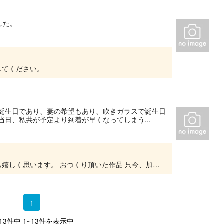
した。
してください。
誕生日であり、妻の希望もあり、吹きガラスで誕生日
日、私共が予定より到着が早くなってしまう...
よい記念日のお手伝いできたのであれば、私共も嬉しく思います。 おつくり頂いた作品 只今、加工、発送準備中です。 今しばらくお待ちください。 この度は、まことにありがとうございました...
1
 13件中 1~13件を表示中