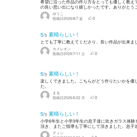
希望に沿った作品の作り方をとっても優しく教え
の良い思い出になり嬉しかったです。ありがとう
ゆうこ
0
投稿日
2026/8/7 金
素晴らしい！
5
/
5
とても丁寧に教えてくださり、良い作品が出来ま
カメレオン
0
投稿日
2026/7/11 土
素晴らしい！
5
/
5
楽しくできました。こちらがどう作りたいかを優
た。
まる
0
投稿日
2026/6/22 月
素晴らしい！
5
/
5
小学6年生と小学3年生の息子達に吹きガラス体
頂き、またご指導も丁寧にして頂きました。息子達に
ティン