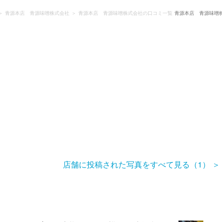
青源本店 青源味噌株式会社
青源本店 青源味噌株式会社の口コミ一覧
青源本店 青源味噌
店舗に投稿された写真をすべて見る（1）