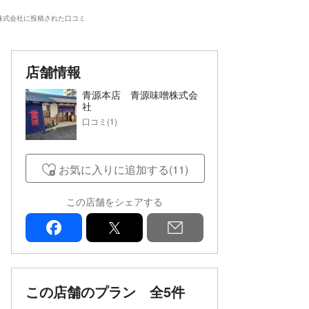
株式会社に投稿された口コミ
店舗情報
青源本店 青源味噌株式会
社
口コミ(1)
お気に入りに追加する(11)
この店舗をシェアする
facebook
x
mail
この店舗のプラン
全5件