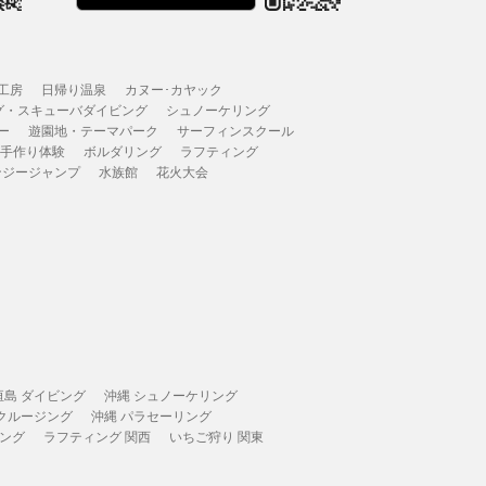
工房
日帰り温泉
カヌー･カヤック
グ・スキューバダイビング
シュノーケリング
ー
遊園地・テーマパーク
サーフィンスクール
 手作り体験
ボルダリング
ラフティング
ンジージャンプ
水族館
花火大会
垣島 ダイビング
沖縄 シュノーケリング
 クルージング
沖縄 パラセーリング
ィング
ラフティング 関西
いちご狩り 関東