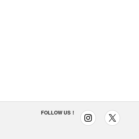
FOLLOW US！
instagram
x