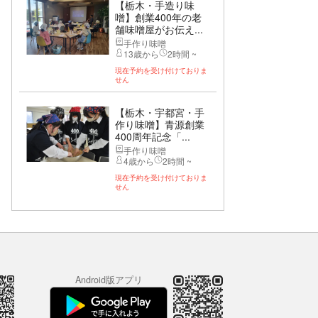
【栃木・手造り味
噌】創業400年の老
舗味噌屋がお伝え...
手作り味噌
13歳から
2時間 ~
現在予約を受け付けておりま
せん
【栃木・宇都宮・手
作り味噌】青源創業
400周年記念「...
手作り味噌
4歳から
2時間 ~
現在予約を受け付けておりま
せん
Android版アプリ