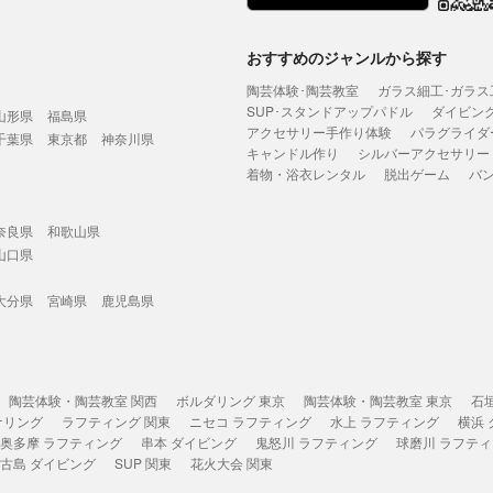
おすすめのジャンルから探す
陶芸体験･陶芸教室
ガラス細工･ガラス
SUP･スタンドアップパドル
ダイビン
山形県
福島県
アクセサリー手作り体験
パラグライダ
千葉県
東京都
神奈川県
キャンドル作り
シルバーアクセサリー
着物・浴衣レンタル
脱出ゲーム
バ
奈良県
和歌山県
山口県
大分県
宮崎県
鹿児島県
陶芸体験・陶芸教室 関西
ボルダリング 東京
陶芸体験・陶芸教室 東京
石
ケリング
ラフティング 関東
ニセコ ラフティング
水上 ラフティング
横浜
奥多摩 ラフティング
串本 ダイビング
鬼怒川 ラフティング
球磨川 ラフテ
古島 ダイビング
SUP 関東
花火大会 関東