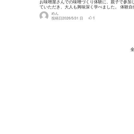
お味噌屋さんでの味噌づくり体験に、親子で参加
ていただき、大人も興味深く学べました。 体験自体
めん
1
投稿日
2026/5/31 日
全