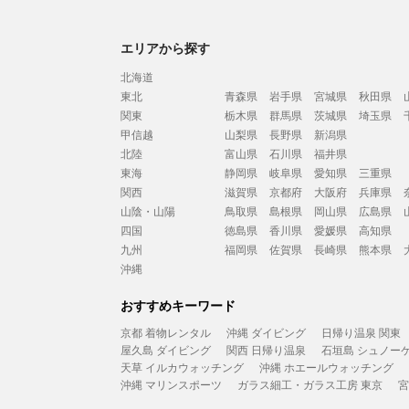
エリアから探す
北海道
東北
青森県
岩手県
宮城県
秋田県
関東
栃木県
群馬県
茨城県
埼玉県
甲信越
山梨県
長野県
新潟県
北陸
富山県
石川県
福井県
東海
静岡県
岐阜県
愛知県
三重県
関西
滋賀県
京都府
大阪府
兵庫県
山陰・山陽
鳥取県
島根県
岡山県
広島県
四国
徳島県
香川県
愛媛県
高知県
九州
福岡県
佐賀県
長崎県
熊本県
沖縄
おすすめキーワード
京都 着物レンタル
沖縄 ダイビング
日帰り温泉 関東
屋久島 ダイビング
関西 日帰り温泉
石垣島 シュノー
天草 イルカウォッチング
沖縄 ホエールウォッチング
沖縄 マリンスポーツ
ガラス細工・ガラス工房 東京
宮