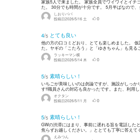
家族5人で来ました。 家族全員でワイワイとイチ
た。 30分でも時間が十分です。 5月半ばなので、
しおりパパ
0
投稿日
2026/5/16 土
とても良い
4
/
5
他の方の口コミどおり、とても楽しめました。 
た。ヤギの「こたろう」と「ゆきちゃん」も見るこ
ラッキーマン横
0
投稿日
2026/5/14 木
素晴らしい！
5
/
5
いちごが美味しいのは勿論ですが、施設がしっか
す‼️職員さんの対応も良かったです。また、利用
オクタン
0
投稿日
2026/5/11 月
素晴らしい！
5
/
5
GWの渋滞にはまり、事前に遅れる旨を電話した
焦らずお越しください。」ととても丁寧に答えてくだ
えみつん