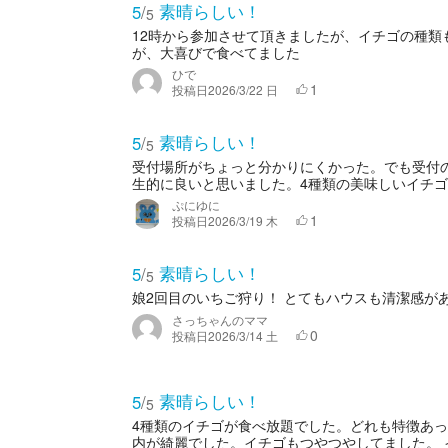
素晴らしい！
5
/
5
12時から参加させて頂きましたが、イチゴの種類
が、大喜びで食べてました
ひで
1
投稿日
2026/3/22 日
素晴らしい！
5
/
5
受付場所がちょっと分かりにくかった。でも受付
生的に良いと思いました。4種類の美味しいイチゴ
ぷにゆに
1
投稿日
2026/3/19 木
素晴らしい！
5
/
5
娘2回目のいちご狩り！ とてもハウスも清潔感が
さっちゃんのママ
0
投稿日
2026/3/14 土
素晴らしい！
5
/
5
4種類のイチゴが食べ放題でした。どれも特徴あっ
内が綺麗でした。イチゴもつやつやしてました。