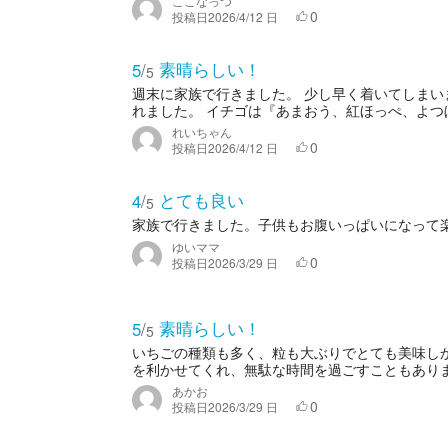
ここなっつ
0
投稿日
2026/4/12 日
素晴らしい！
5
/
5
週末に家族で行きました。 少し早く着いてしま
れました。 イチゴは『あまおう、紅ほっぺ、よつぼ
れいちゃん
0
投稿日
2026/4/12 日
とても良い
4
/
5
家族で行きました。子供もお腹いっぱいになって
ゆいママ
0
投稿日
2026/3/29 日
素晴らしい！
5
/
5
いちごの種類も多く、粒も大ぶりでとても美味し
を利かせてくれ、無駄な時間を過ごすこともありませ
あかお
0
投稿日
2026/3/29 日