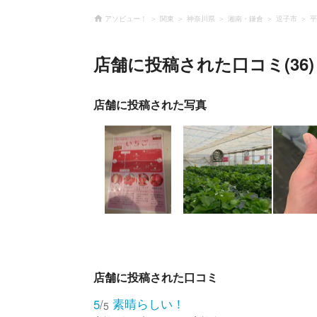
アソビュー！
関東
神奈川県
湘南・鎌倉
逗子市
平
店舗に投稿された口コミ(36)
店舗に投稿された写真
店舗に投稿された口コミ
素晴らしい！
5
/
5