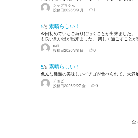
シャブちゃん
1
投稿日
2026/3/9 月
素晴らしい！
5
/
5
今回初めていちご狩りに行くことが出来ました。 
も良い思い出が出来ました。 楽しく過ごすことが出
nati
0
投稿日
2026/3/8 日
素晴らしい！
5
/
5
色んな種類の美味しいイチゴが食べられて、大満
チョビ
0
投稿日
2026/2/27 金
全