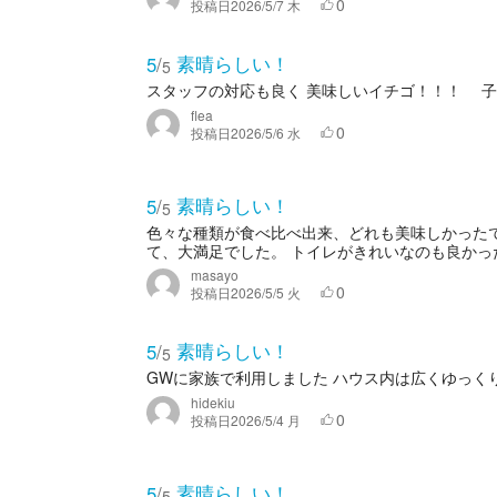
0
投稿日
2026/5/7 木
素晴らしい！
5
/
5
スタッフの対応も良く 美味しいイチゴ！！！ 子
flea
0
投稿日
2026/5/6 水
素晴らしい！
5
/
5
色々な種類が食べ比べ出来、どれも美味しかった
て、大満足でした。 トイレがきれいなのも良かっ
masayo
0
投稿日
2026/5/5 火
素晴らしい！
5
/
5
GWに家族で利用しました ハウス内は広くゆっく
hidekiu
0
投稿日
2026/5/4 月
素晴らしい！
5
/
5