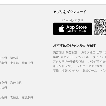
アプリをダウンロード
iPhone版アプリ
おすすめのジャンルから探す
陶芸体験･陶芸教室
ガラス細工･ガラス
SUP･スタンドアップパドル
ダイビン
山形県
福島県
アクセサリー手作り体験
パラグライダ
千葉県
東京都
神奈川県
キャンドル作り
シルバーアクセサリー
着物・浴衣レンタル
脱出ゲーム
バ
奈良県
和歌山県
山口県
大分県
宮崎県
鹿児島県