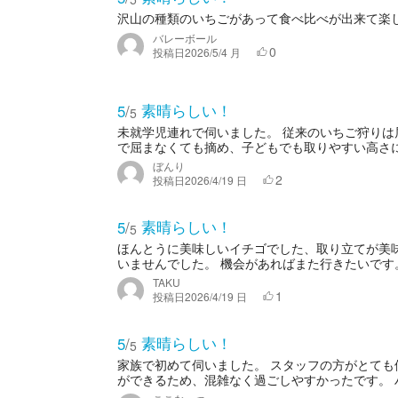
沢山の種類のいちごがあって食べ比べが出来て楽
バレーボール
0
投稿日
2026/5/4 月
素晴らしい！
5
/
5
未就学児連れで伺いました。 従来のいちご狩り
で屈まなくても摘め、子どもでも取りやすい高さにあ
ぼんり
2
投稿日
2026/4/19 日
素晴らしい！
5
/
5
ほんとうに美味しいイチゴでした、取り立てが美
いませんでした。 機会があればまた行きたいです
TAKU
1
投稿日
2026/4/19 日
素晴らしい！
5
/
5
家族で初めて伺いました。 スタッフの方がとて
ができるため、混雑なく過ごしやすかったです。 ハ