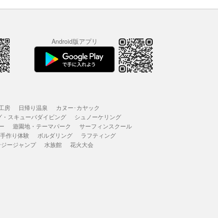
Android版アプリ
工房
日帰り温泉
カヌー･カヤック
グ・スキューバダイビング
シュノーケリング
ー
遊園地・テーマパーク
サーフィンスクール
 手作り体験
ボルダリング
ラフティング
ンジージャンプ
水族館
花火大会