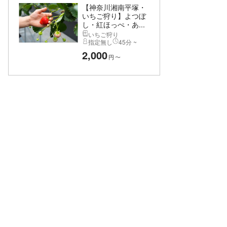
【神奈川湘南平塚・
いちご狩り】よつぼ
し・紅ほっぺ・あ...
いちご狩り
指定無し
45分 ~
2,000
円
〜