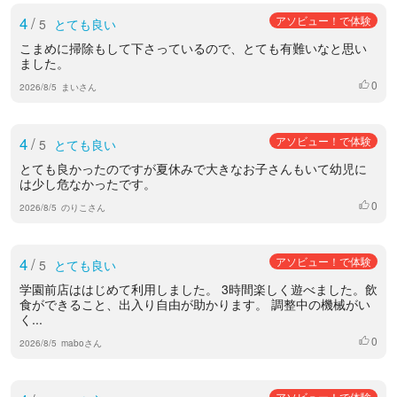
4
/
アソビュー！で体験
5
とても良い
こまめに掃除もして下さっているので、とても有難いなと思い
ました。
0
いいね
2026/8/5
まいさん
4
/
アソビュー！で体験
5
とても良い
とても良かったのですが夏休みで大きなお子さんもいて幼児に
は少し危なかったです。
0
いいね
2026/8/5
のりこさん
4
/
アソビュー！で体験
5
とても良い
学園前店ははじめて利用しました。 3時間楽しく遊べました。飲
食ができること、出入り自由が助かります。 調整中の機械がい
く...
0
いいね
2026/8/5
maboさん
アソビュー！で体験