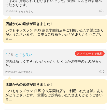
こまめに掃除されておりきれいでした。天候に左右されず遊べ
て助かります。
0
いいね
2026/7/28
とらとらさん
店舗からの返信が届きました！
いつもキッズランドUS 奈良学園前店をご利用いただき誠にあり
がとうございます。 貴重なご投稿をいただきありがとうござい
ま...
4
/
アソビュー！で体験
5
とても良い
遊具は新しくてきれいだったが、いくつか調整中のものがあっ
た。
0
いいね
2026/7/28
める太郎さん
店舗からの返信が届きました！
いつもキッズランドUS 奈良学園前店をご利用いただき誠にあり
がとうございます。 貴重なご投稿をいただきありがとうござい
ま...