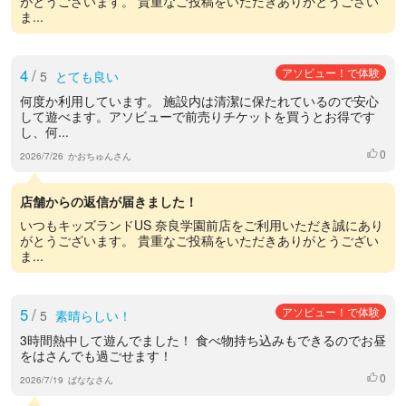
がとうございます。 貴重なご投稿をいただきありがとうござい
ま...
4
/
アソビュー！で体験
5
とても良い
何度か利用しています。 施設内は清潔に保たれているので安心
して遊べます。アソビューで前売りチケットを買うとお得です
し、何...
0
いいね
2026/7/26
かおちゅんさん
店舗からの返信が届きました！
いつもキッズランドUS 奈良学園前店をご利用いただき誠にあり
がとうございます。 貴重なご投稿をいただきありがとうござい
ま...
5
/
アソビュー！で体験
5
素晴らしい！
3時間熱中して遊んでました！ 食べ物持ち込みもできるのでお昼
をはさんでも過ごせます！
0
いいね
2026/7/19
ばななさん