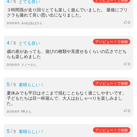
4
/
5
とても良い
３時間孫が走り回りとても楽しく遊んでいました。 最後にプリ
クラも撮れて良い思い出になりました。
0
いいね
2026/8/5
みゆばあばさん
4
/
アソビュー！で体験
5
とても良い
歳の差があっても、遊びの種類や見渡せるくらいの広さでどち
らも楽しめました
0
いいね
2026/8/5
スノーさん
5
/
アソビュー！で体験
5
素晴らしい！
夏休みでも平日はそこまで混むこともなく過ごしやすいです。
子どもたちは目一杯遊んで、大人はおしゃべりを楽しみまし
た。
0
いいね
2026/8/5
RKさん
5
/
アソビュー！で体験
5
素晴らしい！