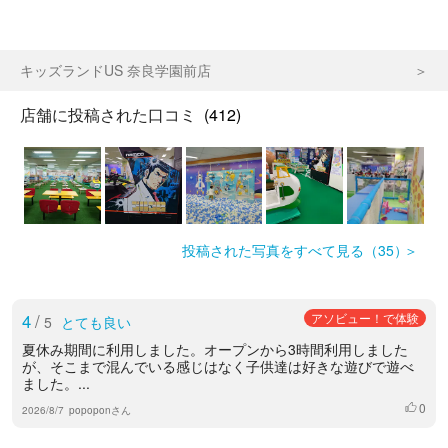
キッズランドUS 奈良学園前店
店舗に投稿された口コミ
(412)
投稿された写真をすべて見る（35）
4
/
アソビュー！で体験
5
とても良い
夏休み期間に利用しました。オープンから3時間利用しました
が、そこまで混んでいる感じはなく子供達は好きな遊びで遊べ
ました。...
0
いいね
2026/8/7
popoponさん