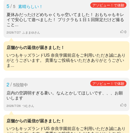
5
/
アソビュー！で体験
5
素晴らしい！
夏休みだったけどめちゃくちゃ空いてました！ おもちゃもキレ
イで安心して遊べました！ プリクラも１日１回限定だけど撮る
こと...
0
いいね
2026/7/27
ふままゆさん
店舗からの返信が届きました！
いつもキッズランドUS 奈良学園前店をご利用いただき誠にあり
がとうございます。 貴重なご投稿をいただきありがとうござい
ま...
2
/
アソビュー！で体験
5段階中
店内の空調弱すぎる暑い。なんとかしてほしいです、、、お願
いします
0
いいね
2026/7/26
つむさん
店舗からの返信が届きました！
いつもキッズランドUS 奈良学園前店をご利用いただき誠にあり