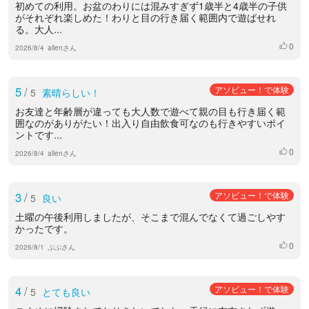
初めての利用。お盆のわりには混みすぎず1歳半と4歳半の子供
がそれぞれ楽しめた！わりと目の行き届く範囲内で遊ばせれ
る。大人...
0
いいね
2026/8/4
allenさん
5
/
アソビュー！で体験
5
素晴らしい！
お友達と年齢層が違っても大人数で遊べて親の目も行き届く範
囲なのがありがたい！出入り自由飲食可なのも行きやすいポイ
ントです...
0
いいね
2026/8/4
allenさん
3
/
アソビュー！で体験
5
良い
土曜の午後利用しましたが、そこまで混んでなくて過ごしやす
かったです。
0
いいね
2026/8/1
ぷぷさん
4
/
アソビュー！で体験
5
とても良い