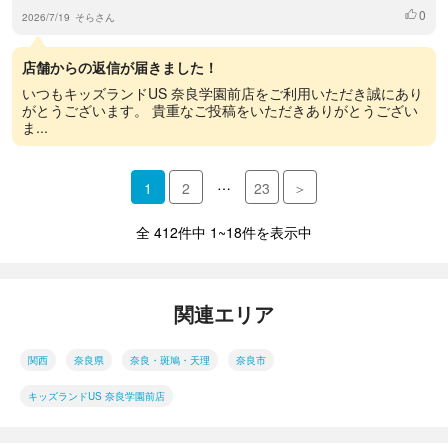
0
いいね
2026/7/19
そらさん
店舗からの返信が届きました！
いつもキッズランドUS 奈良学園前店をご利用いただき誠にあり
がとうございます。 貴重なご投稿をいただきありがとうござい
ま...
…
1
2
23
＞
全 412件中 1~18件を表示中
関連エリア
関西
奈良県
奈良・斑鳩・天理
奈良市
キッズランドUS 奈良学園前店