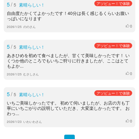
5
/
アソビュー！で体験
5
素晴らしい！
自由度たかくてよかったです！40分は長く感じるくらいお腹い
っぱいになります
0
いいね
2026/1/25
ののさん
5
/
アソビュー！で体験
5
素晴らしい！
あきひめを初めて食べましたが、甘くて美味しかったです！ い
くつか他のところでもいちご狩りに行きましたが、ここはとて
もよか...
0
いいね
2026/1/25
むさしさん
5
/
アソビュー！で体験
5
素晴らしい！
いちご美味しかったです。 初めて伺いましたが、お店の方も丁
寧にいちごがりの説明していただき、大変楽しかったです。 お
わっ...
0
いいね
2026/1/23
いわいわさん