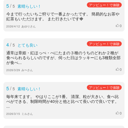
5
/
アソビュー！で体験
5
素晴らしい！
今まで行ったいちご狩りで一番よかったです。 簡易的なお茶や
紅茶もいただけます。 また行きたいです🍓
0
いいね
2026/4/12
あゆりさん
4
/
アソビュー！で体験
5
とても良い
通常は章姫・紅ほっぺ・べにたまの３種のうちのどれか２種が
食べられるらしいのですが、伺った日はラッキーにも3種類全部
が食べ...
0
いいね
2026/3/29
み〜さん
5
/
アソビュー！で体験
5
素晴らしい！
毎年来てます。 やはりここが1番。 清潔、粒が大きい、食べ比
べができる、制限時間が40分と他と比べて長いので良いです。
...
0
いいね
2026/3/15
ミルさん