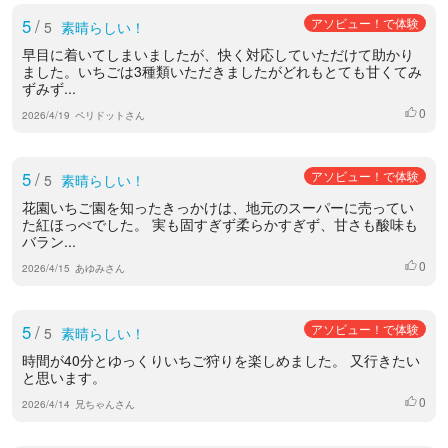
5
/
アソビュー！で体験
5
素晴らしい！
早目に着いてしまいましたが、快く対応していただけて助かり
ました。いちごは3種類いただきましたがどれもとても甘くてみ
ずみず...
0
いいね
2026/4/19
ペリドットさん
5
/
アソビュー！で体験
5
素晴らしい！
花園いちご園を知ったきっかけは、地元のスーパーに売ってい
た紅ほっぺでした。 実も固すぎず柔らかすぎず、甘さも酸味も
バラン...
0
いいね
2026/4/15
あゆみさん
5
/
アソビュー！で体験
5
素晴らしい！
時間が40分とゆっくりいちご狩りを楽しめました。 又行きたい
と思います。
0
いいね
2026/4/14
兄ちゃんさん