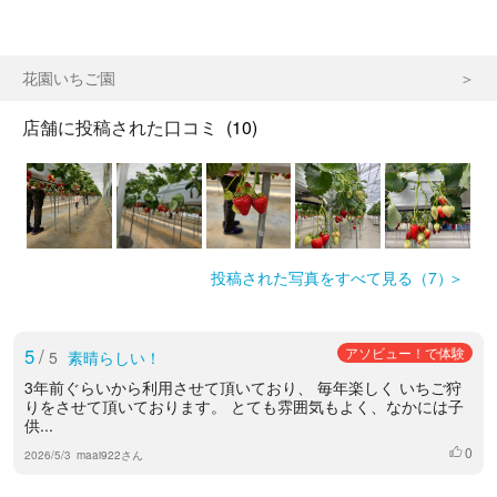
花園いちご園
店舗に投稿された口コミ
(10)
投稿された写真をすべて見る（7）
5
/
アソビュー！で体験
5
素晴らしい！
3年前ぐらいから利用させて頂いており、 毎年楽しく いちご狩
りをさせて頂いております。 とても雰囲気もよく、なかには子
供...
0
いいね
2026/5/3
maai922さん