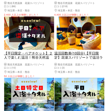
花湯スパリゾート（入浴＋岩盤
湯スパリゾート（入浴＋岩盤浴
熊谷天然温泉 花湯スパリゾート
熊谷天然温泉 花湯スパリゾート
浴＋タオル）
＋タオル）
口コミ(86)
口コミ(218)
埼玉県
本庄・熊谷
埼玉県
本庄・熊谷
2,400 人以上が体験しました！
4,400 人以上が体験しました！
【平日限定・ペアチケット】２
温活回数券(10回分)【平日限
人で楽しむ温活！熊谷天然温
定】花湯スパリゾートで温活ラ
泉 花湯スパリゾート（入浴＋
イフ♡-♡回数券でお得な巣ごも
熊谷天然温泉 花湯スパリゾート
熊谷天然温泉 花湯スパリゾート
岩盤浴＋タオル）
りを♪（入浴＋岩盤浴＋タオ
口コミ(10)
口コミ(3)
ル）
埼玉県
本庄・熊谷
埼玉県
本庄・熊谷
50 人以上が体験しました！