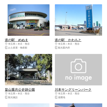
道の駅 めぬま
道の駅 かわもと
埼玉県
本庄・熊谷
埼玉県
本庄・熊谷
お土産屋・物産館
観光案内所
畠山重忠公史跡公園
川本サングリーンパーク
埼玉県
本庄・熊谷
埼玉県
本庄・熊谷
観光施設
遊園地