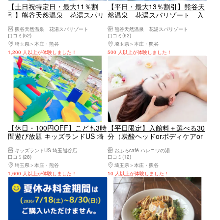
【土日祝特定日・最大11％割
【平日・最大13％割引】熊谷天
引】熊谷天然温泉 花湯スパリ
然温泉 花湯スパリゾート 入
ゾート 入浴チケット（入浴＋
浴チケット（入浴＋タオルセッ
熊谷天然温泉 花湯スパリゾート
熊谷天然温泉 花湯スパリゾート
タオルセット）
ト）
口コミ(52)
口コミ(62)
埼玉県
本庄・熊谷
埼玉県
本庄・熊谷
1,200 人以上が体験しました！
500 人以上が体験しました！
【休日・100円OFF】こども3時
【平日限定】入館料＋選べる30
間遊び放題 キッズランドUS 埼
分（炭酸ヘッドorボディケアor
玉熊谷店
ボタニカルオイルトリートメン
キッズランドUS 埼玉熊谷店
おふろcafé ハレニワの湯
ト）
口コミ(28)
口コミ(12)
埼玉県
本庄・熊谷
埼玉県
本庄・熊谷
1,600 人以上が体験しました！
10 人以上が体験しました！