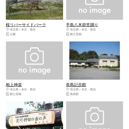
桜リバーサイドパーク
手島八木節笠踊り
埼玉県
本庄・熊谷
埼玉県
本庄・熊谷
公園
郷土芸能
相上神楽
長島記念館
埼玉県
本庄・熊谷
埼玉県
本庄・熊谷
郷土芸能
美術館