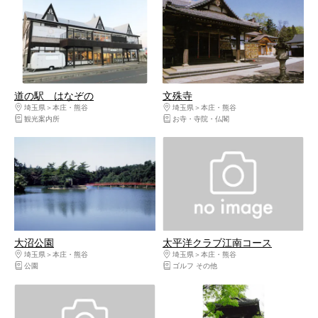
道の駅 はなぞの
文殊寺
埼玉県
本庄・熊谷
埼玉県
本庄・熊谷
観光案内所
お寺・寺院・仏閣
大沼公園
太平洋クラブ江南コース
埼玉県
本庄・熊谷
埼玉県
本庄・熊谷
公園
ゴルフ その他