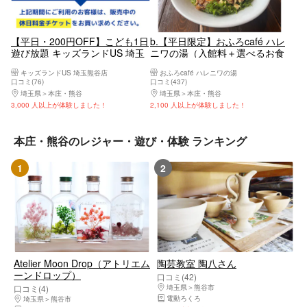
【平日・200円OFF】こども1日
b.【平日限定】おふろcafé ハレ
遊び放題 キッズランドUS 埼玉
ニワの湯（入館料＋選べるお食
熊谷店
事付）
キッズランドUS 埼玉熊谷店
おふろcafé ハレニワの湯
口コミ(76)
口コミ(437)
埼玉県
本庄・熊谷
埼玉県
本庄・熊谷
3,000 人以上が体験しました！
2,100 人以上が体験しました！
本庄・熊谷のレジャー・遊び・体験 ランキング
1
2
Atelier Moon Drop（アトリエム
陶芸教室 陶八さん
ーンドロップ）
口コミ(42)
口コミ(4)
埼玉県
熊谷市
電動ろくろ
埼玉県
熊谷市