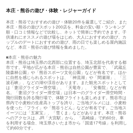
本庄・熊谷の遊び・体験・レジャーガイド
本庄・熊谷でおすすめの遊び・体験20件を厳選してご紹介。また
本庄・熊谷の遊びスポット200店を、料金の安い順・ランキング
順・口コミ情報などで比較し、ネットで簡単に予約できます。子
供連れにオススメの遊び場をはじめ、大人におすすめの遊び、カ
ップルのデートにおすすめの遊び、雨の日でも楽しめる屋内施設
など、本庄・熊谷の遊び情報を集めました。
■本庄・熊谷の魅力
本庄・熊谷は埼玉県の北西部に位置する、埼玉北部を代表する都
市です。平地が広がる本庄・熊谷は自然公園が豊富で、「武蔵丘
陵森林公園」や「熊谷スポーツ文化公園」などが有名です。ほか
に自然を感じられるスポットは、「神流湖」や「間瀬湖」、「三
波石峡」、などの湖や渓谷があります。また観光スポットとして
は「妻沼グライダー滑空場」、「天竜寺」、「安養院」などが有
名。「妻沼グライダー滑空場」は日本一のグライダー滑空時間・
飛行回数を誇る飛行場で、体験フライトも楽しめます。熊谷市は
県内で小麦粉の生産高トップを誇り、ご当地グルメには、小麦粉
を使った「フライ」や「熊谷うどん」などが有名です。ご当地ス
イーツには「五家宝」、「雪くま」などがあります。本庄・熊谷
へのアクセスは、JR「大宮駅」から、「高崎線」で約60分。車
を利用する場合、埼玉県さいたま市から「国道17号線」を利用し
て約60分です。