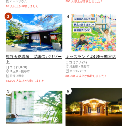
ハーバリウム
500 人以上が体験しました！
10 人以上が体験しました！
3
4
熊谷天然温泉 花湯スパリゾー
キッズランドUS 埼玉熊谷店
ト
口コミ(1,424)
口コミ(1,070)
埼玉県
熊谷市
キッズパーク
埼玉県
熊谷市
日帰り温泉
30,000 人以上が体験しました！
13,000 人以上が体験しました！
5
6