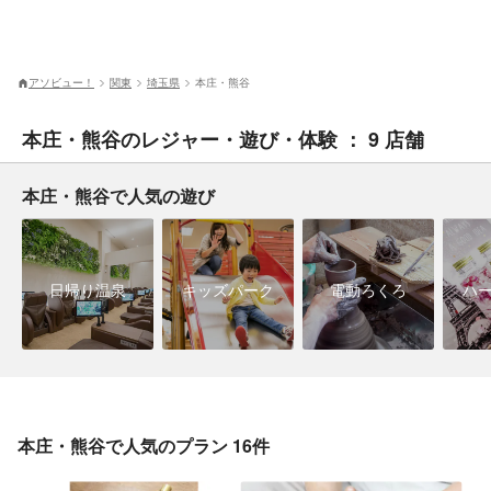
アソビュー！
関東
埼玉県
本庄・熊谷
本庄・熊谷のレジャー・遊び・体験 ： 9 店舗
本庄・熊谷で人気の遊び
日帰り温泉
キッズパーク
電動ろくろ
ハ
本庄・熊谷で人気のプラン 16件