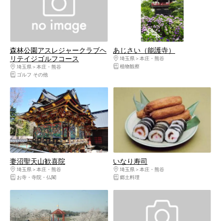
森林公園アスレジャークラブヘ
あじさい（能護寺）
リテイジゴルフコース
埼玉県
本庄・熊谷
植物観察
埼玉県
本庄・熊谷
ゴルフ その他
妻沼聖天山歓喜院
いなり寿司
埼玉県
本庄・熊谷
埼玉県
本庄・熊谷
お寺・寺院・仏閣
郷土料理