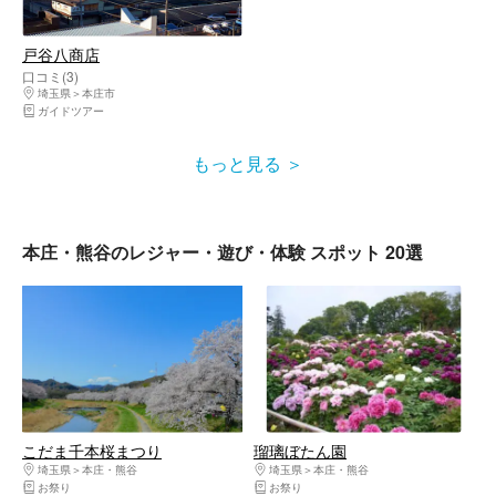
戸谷八商店
口コミ(3)
埼玉県
本庄市
ガイドツアー
もっと見る
本庄・熊谷のレジャー・遊び・体験 スポット 20選
こだま千本桜まつり
瑠璃ぼたん園
埼玉県
本庄・熊谷
埼玉県
本庄・熊谷
お祭り
お祭り