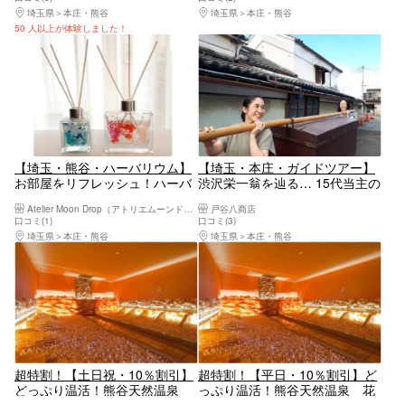
埼玉県
本庄・熊谷
埼玉県
本庄・熊谷
50 人以上が体験しました！
【埼玉・熊谷・ハーバリウム】
【埼玉・本庄・ガイドツアー】
お部屋をリフレッシュ！ハーバ
渋沢栄一翁を辿る… 15代当主の
リウムディフューザー作り
ガイドで見学！400年の歴史の
Atelier Moon Drop（アトリエムーンドロップ）
戸谷八商店
戸谷八商店ツアー
口コミ(1)
口コミ(3)
埼玉県
本庄・熊谷
埼玉県
本庄・熊谷
超特割！【土日祝・10％割引】
超特割！【平日・10％割引】ど
どっぷり温活！熊谷天然温泉
っぷり温活！熊谷天然温泉 花