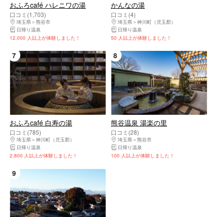
おふろcafé ハレニワの湯
かんなの湯
口コミ(1,703)
口コミ(4)
埼玉県
熊谷市
埼玉県
神川町（児玉郡）
日帰り温泉
日帰り温泉
12,000 人以上が体験しました！
50 人以上が体験しました！
7
8
おふろcafé 白寿の湯
熊谷温泉 湯楽の里
口コミ(785)
口コミ(28)
埼玉県
神川町（児玉郡）
埼玉県
熊谷市
日帰り温泉
日帰り温泉
2,800 人以上が体験しました！
100 人以上が体験しました！
9