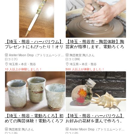
【埼玉・熊谷・ハーバリウム】
【埼玉・熊谷市・陶芸体験】陶
プレゼントにもぴったり！オリ
芸家が指導します。電動ろくろ
ジナルボールペン（1本）
体験（お茶碗・湯のみなど・3
Atelier Moon Drop（アトリエムーンドロップ）
陶芸教室 陶八さん
個作成） 昭和レトロの古民家工
口コミ(1)
口コミ(39)
房
埼玉県
本庄・熊谷
埼玉県
本庄・熊谷
10 人以上が体験しました！
500 人以上が体験しました！
【埼玉・熊谷・電動ろくろ】初
【埼玉・熊谷・ハーバリウム】
めての陶芸体験！電動ろくろフ
お好みの花材を選んで作ろう。
ァミリー・お子様プラン（3個
ハーバリウム作り（2個）
陶芸教室 陶八さん
Atelier Moon Drop（アトリエムーンドロップ）
作成）昭和レトロの古民家工房
口コミ(3)
口コミ(2)