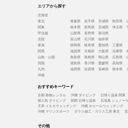
エリアから探す
北海道
東北
青森県
岩手県
宮城県
秋田県
関東
栃木県
群馬県
茨城県
埼玉県
甲信越
山梨県
長野県
新潟県
北陸
富山県
石川県
福井県
東海
静岡県
岐阜県
愛知県
三重県
関西
滋賀県
京都府
大阪府
兵庫県
山陰・山陽
鳥取県
島根県
岡山県
広島県
四国
徳島県
香川県
愛媛県
高知県
九州
福岡県
佐賀県
長崎県
熊本県
沖縄
おすすめキーワード
京都 着物レンタル
沖縄 ダイビング
日帰り温泉 関東
屋久島 ダイビング
関西 日帰り温泉
石垣島 シュノー
天草 イルカウォッチング
沖縄 ホエールウォッチング
沖縄 マリンスポーツ
ガラス細工・ガラス工房 東京
宮
その他