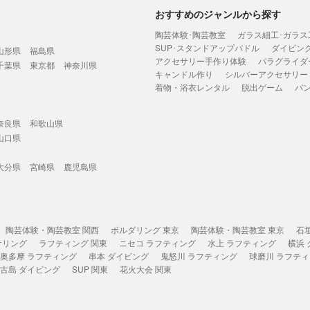
おすすめのジャンルから探す
陶芸体験･陶芸教室
ガラス細工･ガラス
SUP･スタンドアップパドル
ダイビン
山形県
福島県
アクセサリー手作り体験
パラグライダ
千葉県
東京都
神奈川県
キャンドル作り
シルバーアクセサリー
着物・浴衣レンタル
脱出ゲーム
バ
奈良県
和歌山県
山口県
大分県
宮崎県
鹿児島県
陶芸体験・陶芸教室 関西
ボルダリング 東京
陶芸体験・陶芸教室 東京
石
ケリング
ラフティング 関東
ニセコ ラフティング
水上 ラフティング
横浜
奥多摩 ラフティング
串本 ダイビング
鬼怒川 ラフティング
球磨川 ラフテ
古島 ダイビング
SUP 関東
花火大会 関東