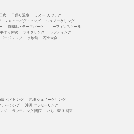
工房
日帰り温泉
カヌー･カヤック
グ・スキューバダイビング
シュノーケリング
ー
遊園地・テーマパーク
サーフィンスクール
 手作り体験
ボルダリング
ラフティング
ンジージャンプ
水族館
花火大会
垣島 ダイビング
沖縄 シュノーケリング
 クルージング
沖縄 パラセーリング
ィング
ラフティング 関西
いちご狩り 関東