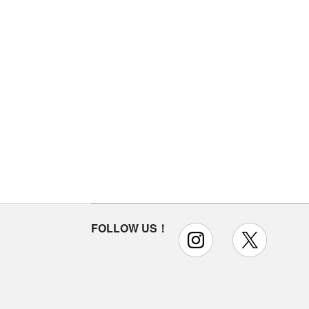
FOLLOW US！
instagram
x