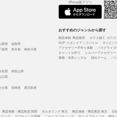
iPhone版アプリ
おすすめのジャンルから探す
陶芸体験･陶芸教室
ガラス細工･ガラス
SUP･スタンドアップパドル
ダイビン
山形県
福島県
アクセサリー手作り体験
パラグライダ
千葉県
東京都
神奈川県
キャンドル作り
シルバーアクセサリー
着物・浴衣レンタル
脱出ゲーム
バ
奈良県
和歌山県
山口県
大分県
宮崎県
鹿児島県
陶芸体験・陶芸教室 関西
ボルダリング 東京
陶芸体験・陶芸教室 東京
石
ケリング
ラフティング 関東
ニセコ ラフティング
水上 ラフティング
横浜