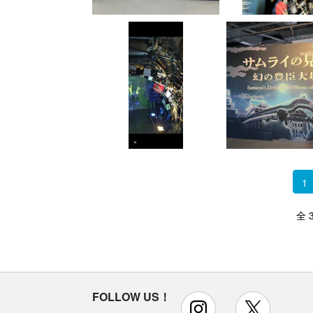
1
全 
FOLLOW US！
instagram
x