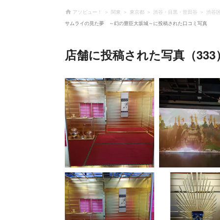
アソビュー！
関東
東京都
渋谷・目黒・世田谷
渋谷
サムライの見た夢 ～幻の豊臣大坂城～に投稿された口コミ写真
店舗に投稿された写真（333