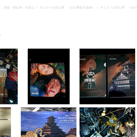
区・原宿・恵比寿・代官山
サムライの見た夢 ～幻の豊臣大坂城～
サムライの見た夢 ～幻の
）