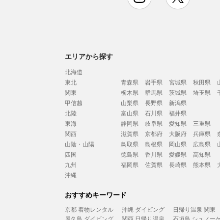
エリアから探す
北海道
東北
青森県
岩手県
宮城県
秋田県
関東
栃木県
群馬県
茨城県
埼玉県
甲信越
山梨県
長野県
新潟県
北陸
富山県
石川県
福井県
東海
静岡県
岐阜県
愛知県
三重県
関西
滋賀県
京都府
大阪府
兵庫県
山陰・山陽
鳥取県
島根県
岡山県
広島県
四国
徳島県
香川県
愛媛県
高知県
九州
福岡県
佐賀県
長崎県
熊本県
沖縄
おすすめキーワード
京都 着物レンタル
沖縄 ダイビング
日帰り温泉 関東
屋久島 ダイビング
関西 日帰り温泉
石垣島 シュノー