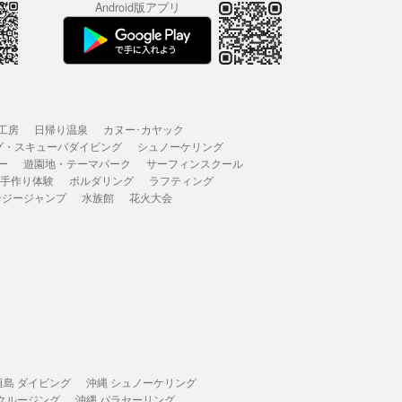
Android版アプリ
工房
日帰り温泉
カヌー･カヤック
グ・スキューバダイビング
シュノーケリング
ー
遊園地・テーマパーク
サーフィンスクール
 手作り体験
ボルダリング
ラフティング
ンジージャンプ
水族館
花火大会
垣島 ダイビング
沖縄 シュノーケリング
 クルージング
沖縄 パラセーリング