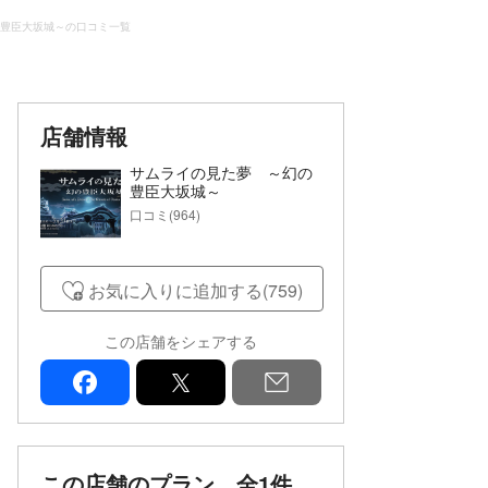
豊臣大坂城～の口コミ一覧
店舗情報
サムライの見た夢 ～幻の
豊臣大坂城～
口コミ(964)
お気に入りに追加する(759)
この店舗をシェアする
facebook
x
mail
この店舗のプラン
全1件