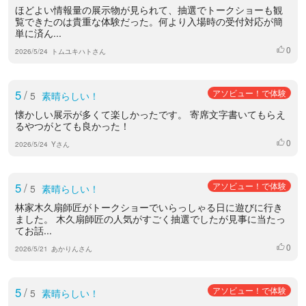
ほどよい情報量の展示物が見られて、抽選でトークショーも観
覧できたのは貴重な体験だった。何より入場時の受付対応が簡
単に済ん...
0
いいね
2026/5/24
トムユキハトさん
5
/
アソビュー！で体験
5
素晴らしい！
懐かしい展示が多くて楽しかったです。 寄席文字書いてもらえ
るやつがとても良かった！
0
いいね
2026/5/24
Yさん
5
/
アソビュー！で体験
5
素晴らしい！
林家木久扇師匠がトークショーでいらっしゃる日に遊びに行き
ました。 木久扇師匠の人気がすごく抽選でしたが見事に当たっ
てお話...
0
いいね
2026/5/21
あかりんさん
5
/
アソビュー！で体験
5
素晴らしい！