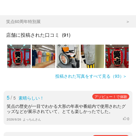
笑点60周年特別展
店舗に投稿された口コミ
(91)
投稿された写真をすべて見る（93）
5
/
アソビュー！で体験
5
素晴らしい！
笑点の歴史が一目でわかる大形の年表や番組内で使用されたグ
ッズなどが展示されていて、とても楽しかったでした。
0
いいね
2026/6/26
よっちんさん