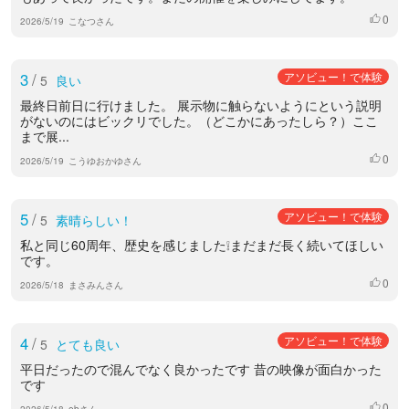
0
いいね
2026/5/19
こなつさん
3
/
アソビュー！で体験
5
良い
最終日前日に行けました。 展示物に触らないようにという説明
がないのにはビックリでした。（どこかにあったしら？）ここ
まで展...
0
いいね
2026/5/19
こうゆおかゆさん
5
/
アソビュー！で体験
5
素晴らしい！
私と同じ60周年、歴史を感じました❕まだまだ長く続いてほしい
です。
0
いいね
2026/5/18
まさみんさん
4
/
アソビュー！で体験
5
とても良い
平日だったので混んでなく良かったです 昔の映像が面白かった
です
0
いいね
2026/5/18
ebさん