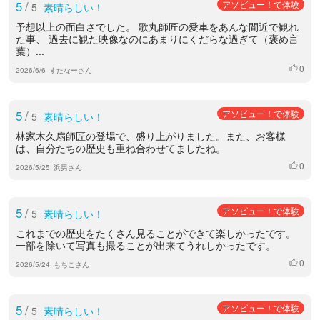
5
/
アソビュー！で体験
5
素晴らしい！
予想以上の面白さでした。 歌丸師匠の愛車をあんな間近で観れ
た事、 過去に観た映像なのにあまりにくだらな過ぎて（褒め言
葉）...
0
いいね
2026/6/6
すたなーさん
5
/
アソビュー！で体験
5
素晴らしい！
林家木久扇師匠の登場で、盛り上がりました。また、お客様
は、自分たちの歴史も重ね合わせてましたね。
0
いいね
2026/5/25
浜男さん
5
/
アソビュー！で体験
5
素晴らしい！
これまでの歴史をたくさん見ることができて楽しかったです。
一部を除いて写真も撮ることが出来てうれしかったです。
0
いいね
2026/5/24
もちこさん
5
/
アソビュー！で体験
5
素晴らしい！