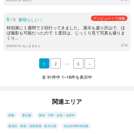
5
/
アソビュー！で体験
5
素晴らしい！
特別展に１週間で２回行ってきました。 展示も盛り沢山で、ほ
ぼ撮影も可能だったので １度目は、じっくり見て写真も撮りま
くり...
0
いいね
2026/5/18
ねこまるさん
…
1
2
6
＞
全 91件中 1~18件を表示中
関連エリア
関東
東京都
新宿・中野・杉並・吉祥寺
新宿区・新宿・高田馬場・新大久保
笑点60周年特別展