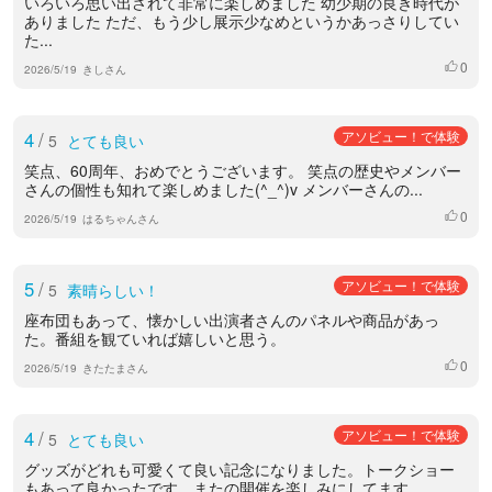
いろいろ思い出されて非常に楽しめました 幼少期の良き時代が
ありました ただ、もう少し展示少なめというかあっさりしてい
た...
0
いいね
2026/5/19
きしさん
4
/
アソビュー！で体験
5
とても良い
笑点、60周年、おめでとうございます。 笑点の歴史やメンバー
さんの個性も知れて楽しめました(^_^)v メンバーさんの...
0
いいね
2026/5/19
はるちゃんさん
5
/
アソビュー！で体験
5
素晴らしい！
座布団もあって、懐かしい出演者さんのパネルや商品があっ
た。番組を観ていれば嬉しいと思う。
0
いいね
2026/5/19
きたたまさん
4
/
アソビュー！で体験
5
とても良い
グッズがどれも可愛くて良い記念になりました。トークショー
もあって良かったです。またの開催を楽しみにしてます。