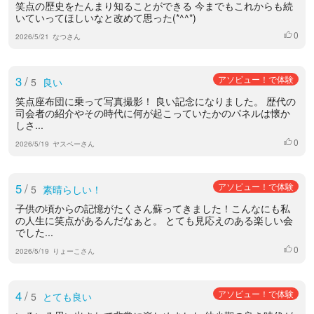
笑点の歴史をたんまり知ることができる 今までもこれからも続
いていってほしいなと改めて思った(*^^*)
0
いいね
2026/5/21
なつさん
3
/
アソビュー！で体験
5
良い
笑点座布団に乗って写真撮影！ 良い記念になりました。 歴代の
司会者の紹介やその時代に何が起こっていたかのパネルは懐か
しさ...
0
いいね
2026/5/19
ヤスベーさん
5
/
アソビュー！で体験
5
素晴らしい！
子供の頃からの記憶がたくさん蘇ってきました！こんなにも私
の人生に笑点があるんだなぁと。 とても見応えのある楽しい会
でした...
0
いいね
2026/5/19
りょーこさん
4
/
アソビュー！で体験
5
とても良い