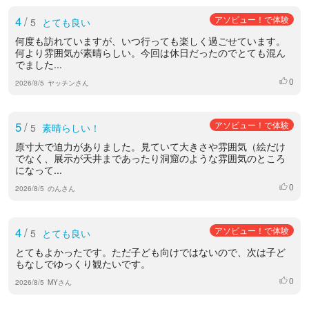
4
/
アソビュー！で体験
5
とても良い
何度も訪れていますが、いつ行っても楽しく過ごせています。
何より雰囲気が素晴らしい。今回は休日だったのでとても混ん
でました...
0
いいね
2026/8/5
ヤッチンさん
5
/
アソビュー！で体験
5
素晴らしい！
原寸大で迫力がありました。見ていて大きさや雰囲気（絵だけ
でなく、展示が天井まであったり洞窟のような雰囲気のところ
になって...
0
いいね
2026/8/5
のんさん
4
/
アソビュー！で体験
5
とても良い
とてもよかったです。ただ子ども向けではないので、次は子ど
もなしでゆっくり観たいです。
0
いいね
2026/8/5
MYさん