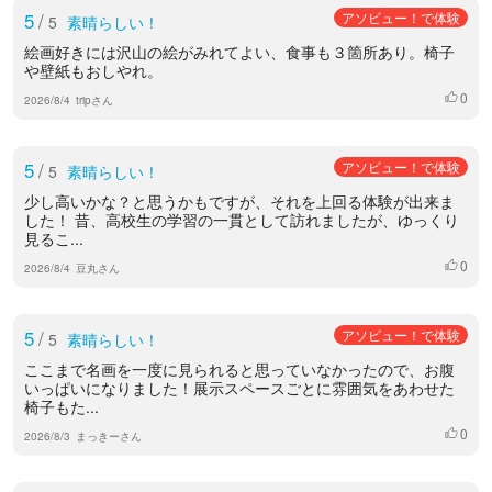
5
/
アソビュー！で体験
5
素晴らしい！
絵画好きには沢山の絵がみれてよい、食事も３箇所あり。椅子
や壁紙もおしやれ。
0
いいね
2026/8/4
tripさん
5
/
アソビュー！で体験
5
素晴らしい！
少し高いかな？と思うかもですが、それを上回る体験が出来ま
した！ 昔、高校生の学習の一貫として訪れましたが、ゆっくり
見るこ...
0
いいね
2026/8/4
豆丸さん
5
/
アソビュー！で体験
5
素晴らしい！
ここまで名画を一度に見られると思っていなかったので、お腹
いっぱいになりました！展示スペースごとに雰囲気をあわせた
椅子もた...
0
いいね
2026/8/3
まっきーさん