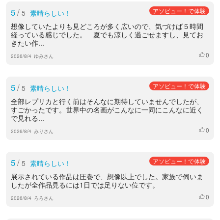
5
/
アソビュー！で体験
5
素晴らしい！
想像していたよりも見どころが多く広いので、気づけば５時間
経っている感じでした。 夏でも涼しく過ごせますし、見てお
きたい作...
0
いいね
2026/8/4
ゆみさん
5
/
アソビュー！で体験
5
素晴らしい！
全部レプリカと行く前はそんなに期待していませんでしたが、
すごかったです。世界中の名画がこんなに一同にこんなに近く
で見れる...
0
いいね
2026/8/4
みりさん
5
/
アソビュー！で体験
5
素晴らしい！
展示されている作品は圧巻で、想像以上でした。家族で伺いま
したが全作品見るには1日では足りない位です。
0
いいね
2026/8/4
ろろさん