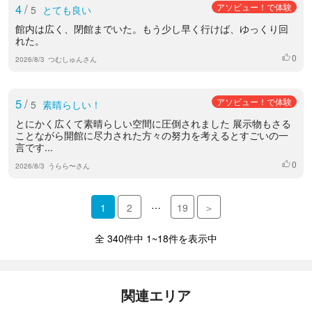
4
/
アソビュー！で体験
5
とても良い
館内は広く、閉館までいた。もう少し早く行けば、ゆっくり回
れた。
0
いいね
2026/8/3
つむしゅんさん
5
/
アソビュー！で体験
5
素晴らしい！
とにかく広くて素晴らしい空間に圧倒されました 展示物もさる
ことながら開館に尽力された方々の努力を考えるとすごいの一
言です...
0
いいね
2026/8/3
うらら〜さん
…
1
2
19
＞
全 340件中 1~18件を表示中
関連エリア