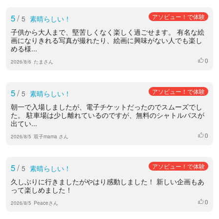
5
/
アソビュー！で体験
5
素晴らしい！
子供から大人まで、堅苦しくなく楽しく過ごせます。 有名な絵
画になりきれる写真が撮れたり、絵画に興味がない人でも楽し
める様...
0
いいね
2026/8/6
たまさん
5
/
アソビュー！で体験
5
素晴らしい！
朝一で入場しましたが、電子チケットだったのでスムーズでし
た。 駐車場は少し離れているのですが、無料のシャトルバスが
出てい...
0
いいね
2026/8/5
双子mama さん
5
/
アソビュー！で体験
5
素晴らしい！
久しぶりに行きましたがやはり感動しました！ 新しい企画もあ
って楽しめました！
0
いいね
2026/8/5
Peaceさん