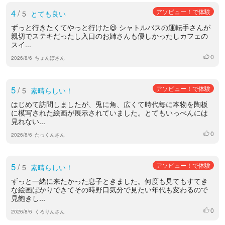
4
/
アソビュー！で体験
5
とても良い
ずっと行きたくてやっと行けた😆 シャトルバスの運転手さんが
親切でステキだったし入口のお姉さんも優しかったしカフェの
スイ...
0
いいね
2026/8/6
ちょんぼさん
5
/
アソビュー！で体験
5
素晴らしい！
はじめて訪問しましたが、兎に角、広くて時代毎に本物を陶板
に模写された絵画が展示されていました。とてもいっぺんには
見れない...
0
いいね
2026/8/6
たっくんさん
5
/
アソビュー！で体験
5
素晴らしい！
ずっと一緒に来たかった息子ときました。何度も見てもすてき
な絵画ばかりできてその時野口気分で見たい年代も変わるので
見飽きし...
0
いいね
2026/8/6
くろりんさん