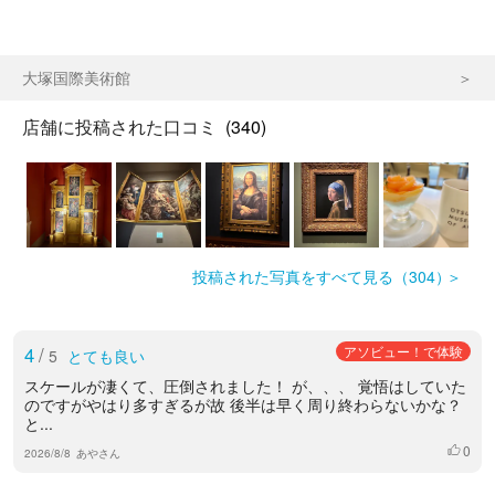
大塚国際美術館
店舗に投稿された口コミ
(340)
投稿された写真をすべて見る（304）
4
/
アソビュー！で体験
5
とても良い
スケールが凄くて、圧倒されました！ が、、、 覚悟はしていた
のですがやはり多すぎるが故 後半は早く周り終わらないかな？
と...
0
いいね
2026/8/8
あやさん