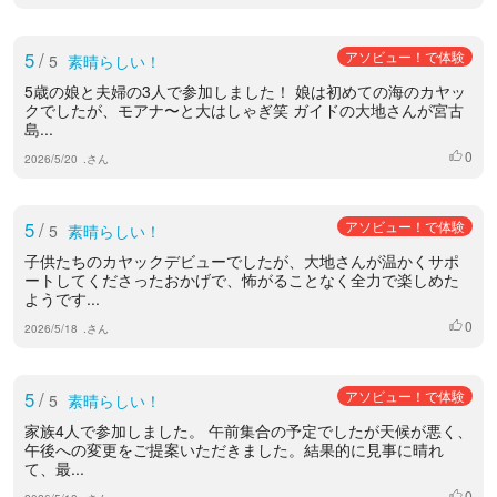
5
/
アソビュー！で体験
5
素晴らしい！
5歳の娘と夫婦の3人で参加しました！ 娘は初めての海のカヤッ
クでしたが、モアナ〜と大はしゃぎ笑 ガイドの大地さんが宮古
島...
0
いいね
2026/5/20
.さん
5
/
アソビュー！で体験
5
素晴らしい！
子供たちのカヤックデビューでしたが、大地さんが温かくサポ
ートしてくださったおかげで、怖がることなく全力で楽しめた
ようです...
0
いいね
2026/5/18
.さん
5
/
アソビュー！で体験
5
素晴らしい！
家族4人で参加しました。 午前集合の予定でしたが天候が悪く、
午後への変更をご提案いただきました。結果的に見事に晴れ
て、最...
0
いいね