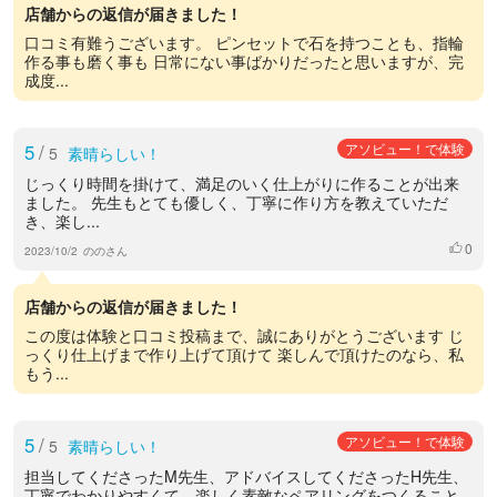
店舗からの返信が届きました！
口コミ有難うございます。 ピンセットで石を持つことも、指輪
作る事も磨く事も 日常にない事ばかりだったと思いますが、完
成度...
5
/
アソビュー！で体験
5
素晴らしい！
じっくり時間を掛けて、満足のいく仕上がりに作ることが出来
ました。 先生もとても優しく、丁寧に作り方を教えていただ
き、楽し...
0
いいね
2023/10/2
ののさん
店舗からの返信が届きました！
この度は体験と口コミ投稿まで、誠にありがとうございます じ
っくり仕上げまで作り上げて頂けて 楽しんで頂けたのなら、私
もう...
5
/
アソビュー！で体験
5
素晴らしい！
担当してくださったM先生、アドバイスしてくださったH先生、
丁寧でわかりやすくて、楽しく素敵なペアリングをつくること