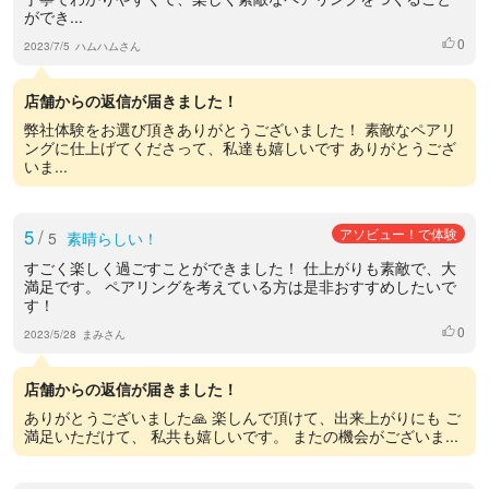
ができ...
0
いいね
2023/7/5
ハムハムさん
店舗からの返信が届きました！
弊社体験をお選び頂きありがとうございました！ 素敵なペアリ
ングに仕上げてくださって、私達も嬉しいです ありがとうござ
いま...
5
/
アソビュー！で体験
5
素晴らしい！
すごく楽しく過ごすことができました！ 仕上がりも素敵で、大
満足です。 ペアリングを考えている方は是非おすすめしたいで
す！
0
いいね
2023/5/28
まみさん
店舗からの返信が届きました！
ありがとうございました🙏 楽しんで頂けて、出来上がりにも ご
満足いただけて、 私共も嬉しいです。 またの機会がございま...