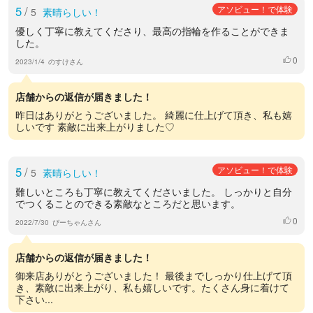
5
/
アソビュー！で体験
5
素晴らしい！
優しく丁寧に教えてくださり、最高の指輪を作ることができま
した。
0
いいね
2023/1/4
のすけさん
店舗からの返信が届きました！
昨日はありがとうございました。 綺麗に仕上げて頂き、私も嬉
しいです 素敵に出来上がりました♡
5
/
アソビュー！で体験
5
素晴らしい！
難しいところも丁寧に教えてくださいました。 しっかりと自分
でつくることのできる素敵なところだと思います。
0
いいね
2022/7/30
ぴーちゃんさん
店舗からの返信が届きました！
御来店ありがとうございました！ 最後までしっかり仕上げて頂
き、素敵に出来上がり、私も嬉しいです。たくさん身に着けて
下さい...