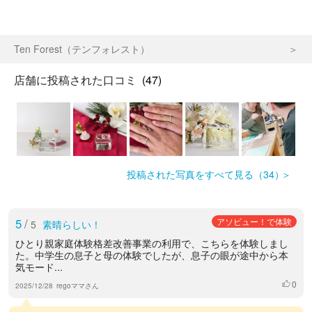
Ten Forest（テンフォレスト）
店舗に投稿された口コミ
(47)
投稿された写真をすべて見る（34）
5
/
アソビュー！で体験
5
素晴らしい！
ひとり親家庭体験格差改善事業の利用で、こちらを体験しまし
た。中学生の息子と母の体験でしたが、息子の眼が途中から本
気モード...
0
いいね
2025/12/28
regoママさん