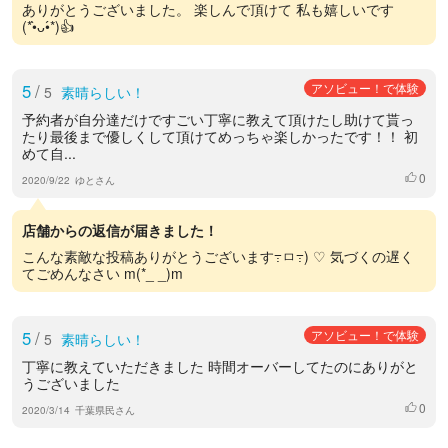
ありがとうございました。 楽しんで頂けて 私も嬉しいです
(*•̀ᴗ•́*)👍
5
/
アソビュー！で体験
5
素晴らしい！
予約者が自分達だけですごい丁寧に教えて頂けたし助けて貰っ
たり最後まで優しくして頂けてめっちゃ楽しかったです！！ 初
めて自...
0
いいね
2020/9/22
ゆとさん
店舗からの返信が届きました！
こんな素敵な投稿ありがとうございます߹ㅁ߹) ♡ 気づくの遅く
てごめんなさい m(*_ _)m
5
/
アソビュー！で体験
5
素晴らしい！
丁寧に教えていただきました 時間オーバーしてたのにありがと
うございました
0
いいね
2020/3/14
千葉県民さん