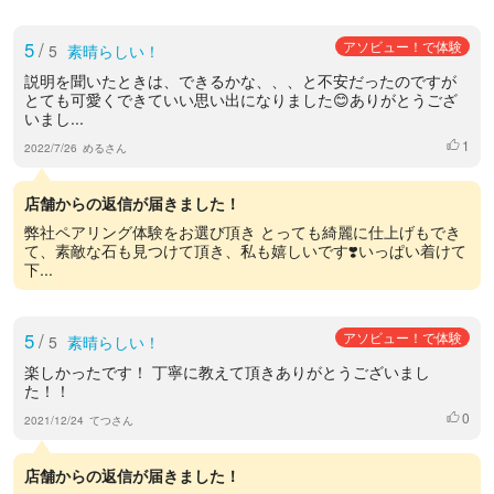
5
/
アソビュー！で体験
5
素晴らしい！
説明を聞いたときは、できるかな、、、と不安だったのですが
とても可愛くできていい思い出になりました😊ありがとうござ
いまし...
1
いいね
2022/7/26
めるさん
店舗からの返信が届きました！
弊社ペアリング体験をお選び頂き とっても綺麗に仕上げもでき
て、素敵な石も見つけて頂き、私も嬉しいです❣️いっぱい着けて
下...
5
/
アソビュー！で体験
5
素晴らしい！
楽しかったです！ 丁寧に教えて頂きありがとうございまし
た！！
0
いいね
2021/12/24
てつさん
店舗からの返信が届きました！