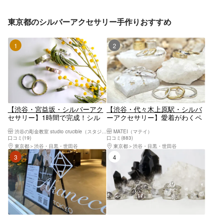
東京都のシルバーアクセサリー手作りおすすめ
1位
2位
【渋谷・宮益坂・シルバーアク
【渋谷・代々木上原駅・シルバ
セサリー】1時間で完成！シル
ーアクセサリー】愛着がわくペ
バー鎚目リング。渋谷駅から徒
アリングを手作り！代々木上原
渋谷の彫金教室 studio crucible（スタジオ クルーシブル）
MATEI（マテイ）
歩6分
駅より徒歩5分。
口コミ(19)
口コミ(883)
東京都
渋谷・目黒・世田谷
東京都
渋谷・目黒・世田谷
3位
4位