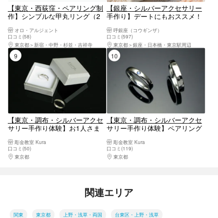
【東京・西荻窪・ペアリング制
【銀座・シルバーアクセサリー
作】シンプルな甲丸リング（2
手作り】デートにもおススメ！
時間半）・顔が映るまで磨き上
銀座で幸福のシルバーペアリン
オロ・アルジェント
呼銀座（コウギンザ）
げます。
グ作り体験
口コミ(58)
口コミ(597)
東京都
新宿・中野・杉並・吉祥寺
東京都
銀座・日本橋・東京駅周辺
9位
10位
【東京・調布・シルバーアクセ
【東京・調布・シルバーアクセ
サリー手作り体験】お1人さま
サリー手作り体験】ペアリング
大歓迎！彫金技法でシルバーリ
ギフト箱付き！刻印で2人だけ
彫金教室 Kura
彫金教室 Kura
ング作り
の指輪作り
口コミ(50)
口コミ(119)
東京都
八王子・立川・町田・府中・調布
東京都
八王子・立川・町田・府中・調布
関連エリア
関東
東京都
上野・浅草・両国
台東区・上野・浅草