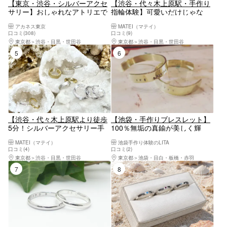
【東京・渋谷・シルバーアクセ
【渋谷・代々木上原駅・手作り
サリー】おしゃれなアトリエで
指輪体験】可愛いだけじゃな
思い出づくり！本格シルバーリ
い、ちょっと個性的な～スタッ
アカネス東京
MATEI（マテイ）
ング制作体験 デザイン豊富で
ズリング体験。代々木上原駅よ
口コミ(308)
口コミ(9)
ペアリングにもおすすめ♪＜原
り徒歩5分
東京都
渋谷・目黒・世田谷
東京都
渋谷・目黒・世田谷
宿・表参道エリア＞
5位
6位
【渋谷・代々木上原駅より徒歩
【池袋・手作りブレスレット】
5分！シルバーアクセサリー手
100％無垢の真鍮が美しく輝
作り】耳元に、自分だけの輝き
く。バングル1点
MATEI（マテイ）
池袋手作り体験のLITA
を。～イヤーカフ体験～
口コミ(4)
口コミ(2)
東京都
渋谷・目黒・世田谷
東京都
池袋・目白・板橋・赤羽
7位
8位