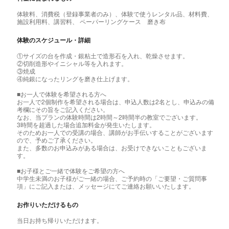
体験料、消費税（登録事業者のみ）、体験で使うレンタル品、材料費、
施設利用料、講習料、 ペーパーリングケース 磨き布
体験のスケジュール・詳細
①サイズの台を作成・銀粘土で造形石を入れ、乾燥させます。
②切削造形やイニシャル等を入れます。
③焼成
④純銀になったリングを磨き仕上げます。
■お一人で体験を希望される方へ
お一人で2個制作を希望される場合は、申込人数は2名とし、申込みの備
考欄にその旨をご記入ください。
なお、当プランの体験時間は2時間～2時間半の教室でございます。
3時間を超過した場合追加料金が発生いたします。
そのためお一人での受講の場合、講師がお手伝いすることがございます
ので、予めご了承ください。
また、多数のお申込みがある場合は、お受けできないこともございま
す。
■お子様とご一緒で体験をご希望の方へ
中学生未満のお子様がご一緒の場合、ご予約時の「ご要望・ご質問事
項」にご記入または、メッセージにてご連絡お願いいたします。
お作りいただけるもの
当日お持ち帰りいただけます。