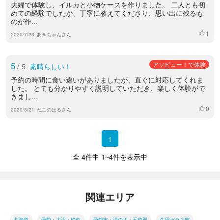
夫婦で体験し、イルカと小物ケースを作りました。 二人とも初
めての経験でしたが、丁寧に教えてくださり、思い出に残るも
のが作...
1
いいね
2020/7/23
あきちゃんさん
5
/
アソビュー！で体験
5
素晴らしい！
予約の時間に食い違いがありましたが、直ぐに対応してくれま
した。 とても分かりやすく説明していただき、楽しく体験がで
きまし...
0
いいね
2020/3/21
ねこのはるさん
1
全 4件中 1~4件を表示中
関連エリア
北海道
函館・大沼・松前
函館市・湯の川・五稜郭
生田ガラス館