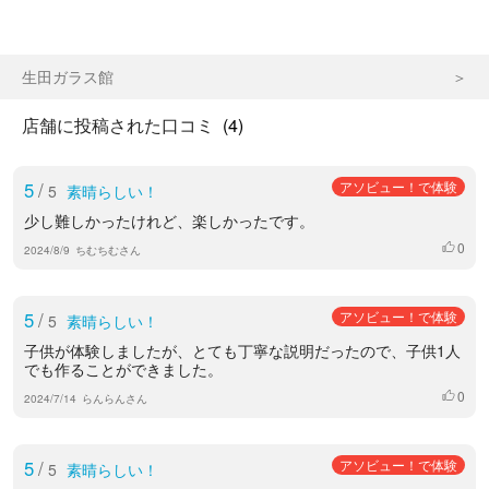
生田ガラス館
店舗に投稿された口コミ
(4)
5
/
アソビュー！で体験
5
素晴らしい！
少し難しかったけれど、楽しかったです。
0
いいね
2024/8/9
ちむちむさん
5
/
アソビュー！で体験
5
素晴らしい！
子供が体験しましたが、とても丁寧な説明だったので、子供1人
でも作ることができました。
0
いいね
2024/7/14
らんらんさん
5
/
アソビュー！で体験
5
素晴らしい！