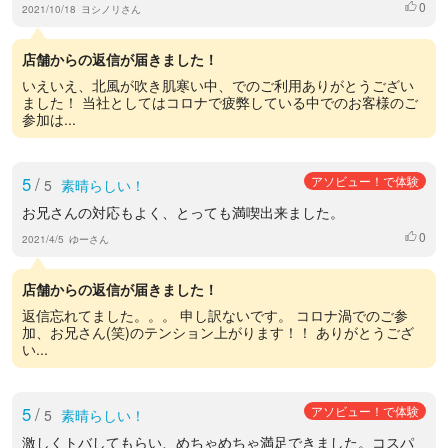
0
いいね
2021/10/18
ヨシノリさん
店舗からの返信が届きました！
いえいえ、北風が吹き肌寒い中、でのご利用ありがとうござい
ました！ 当社としてはコロナで疲弊している中でのお客様のご
参加は...
5
/
アソビュー！で体験
5
素晴らしい！
お兄さんの対応もよく、とっても満喫出来ました。
0
いいね
2021/4/5
ゆーさん
店舗からの返信が届きました！
返信忘れてました。。。 申し訳ないです。 コロナ渦でのご参
加、お兄さん(笑)のテンション上がります！！ ありがとうござ
い...
5
/
アソビュー！で体験
5
素晴らしい！
激しくトバしてもらい、めちゃめちゃ満足できました。コスパ