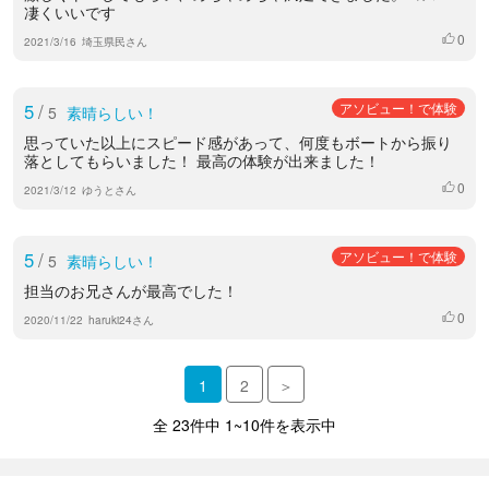
凄くいいです
0
いいね
2021/3/16
埼玉県民さん
5
/
アソビュー！で体験
5
素晴らしい！
思っていた以上にスピード感があって、何度もボートから振り
落としてもらいました！ 最高の体験が出来ました！
0
いいね
2021/3/12
ゆうとさん
5
/
アソビュー！で体験
5
素晴らしい！
担当のお兄さんが最高でした！
0
いいね
2020/11/22
haruki24さん
1
2
＞
全 23件中 1~10件を表示中