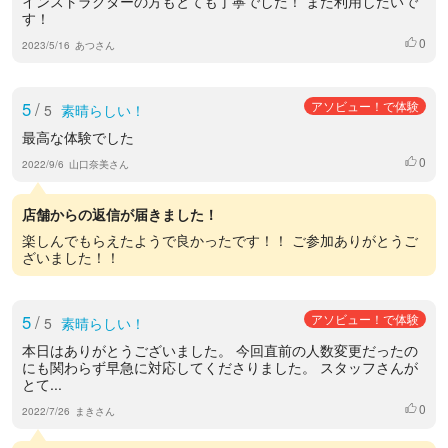
インストラクターの方もとても丁寧でした！ また利用したいで
す！
0
いいね
2023/5/16
あつさん
5
/
アソビュー！で体験
5
素晴らしい！
最高な体験でした
0
いいね
2022/9/6
山口奈美さん
店舗からの返信が届きました！
楽しんでもらえたようで良かったです！！ ご参加ありがとうご
ざいました！！
5
/
アソビュー！で体験
5
素晴らしい！
本日はありがとうございました。 今回直前の人数変更だったの
にも関わらず早急に対応してくださりました。 スタッフさんが
とて...
0
いいね
2022/7/26
まきさん