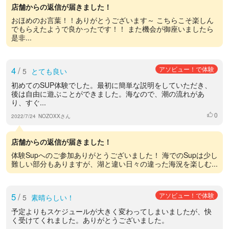
店舗からの返信が届きました！
おほめのお言葉！！ありがとうございます～ こちらこそ楽しん
でもらえたようで良かったです！！ また機会が御座いましたら
是非...
4
/
アソビュー！で体験
5
とても良い
初めてのSUP体験でした。最初に簡単な説明をしていただき、
後は自由に遊ぶことができました。海なので、潮の流れがあ
り、すぐ...
0
いいね
2022/7/24
NOZOXXさん
店舗からの返信が届きました！
体験Supへのご参加ありがとうございました！ 海でのSupは少し
難しい部分もありますが、湖と違い日々の違った海況を楽しむ...
5
/
アソビュー！で体験
5
素晴らしい！
予定よりもスケジュールが大きく変わってしまいましたが、快
く受けてくれました。ありがとうございました。