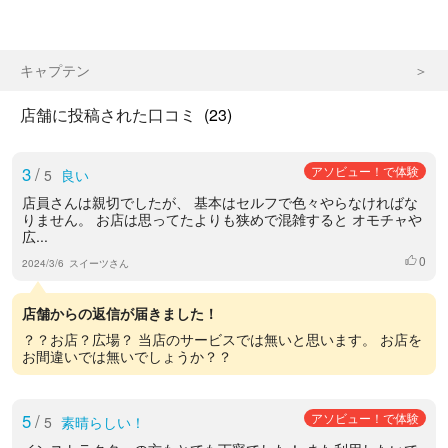
キャプテン
店舗に投稿された口コミ
(23)
3
/
アソビュー！で体験
5
良い
店員さんは親切でしたが、 基本はセルフで色々やらなければな
りません。 お店は思ってたよりも狭めで混雑すると オモチャや
広...
0
いいね
2024/3/6
スイーツさん
店舗からの返信が届きました！
？？お店？広場？ 当店のサービスでは無いと思います。 お店を
お間違いでは無いでしょうか？？
5
/
アソビュー！で体験
5
素晴らしい！