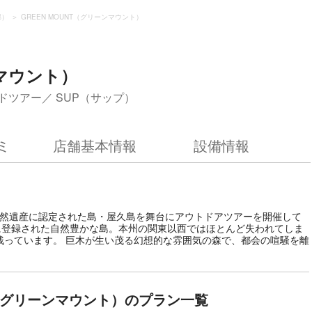
郡）
GREEN MOUNT（グリーンマウント）
ンマウント）
ドツアー
SUP（サップ）
ミ
店舗基本情報
設備情報
界自然遺産に認定された島・屋久島を舞台にアウトドアツアーを開催して
遺産に登録された自然豊かな島。本州の関東以西ではほとんど失われてしま
残っています。 巨木が生い茂る幻想的な雰囲気の森で、都会の喧騒を離
NT（グリーンマウント）のプラン一覧