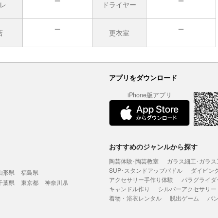
レ
ドライヤー
無
無
店
更衣室
無
無
アプリをダウンロード
iPhone版アプリ
おすすめのジャンルから探す
陶芸体験･陶芸教室
ガラス細工･ガラス
SUP･スタンドアップパドル
ダイビン
山形県
福島県
アクセサリー手作り体験
パラグライダ
千葉県
東京都
神奈川県
キャンドル作り
シルバーアクセサリー
着物・浴衣レンタル
脱出ゲーム
バ