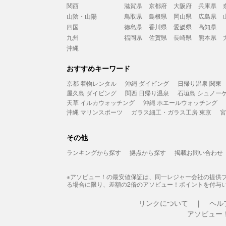
関西
滋賀県
京都府
大阪府
兵庫県
山陰・山陽
鳥取県
島根県
岡山県
広島県
四国
徳島県
香川県
愛媛県
高知県
九州
福岡県
佐賀県
長崎県
熊本県
沖縄
おすすめキーワード
京都 着物レンタル
沖縄 ダイビング
日帰り温泉 関東
屋久島 ダイビング
関西 日帰り温泉
石垣島 シュノー
天草 イルカウォッチング
沖縄 ホエールウォッチング
沖縄 マリンスポーツ
ガラス細工・ガラス工房 東京
宮
その他
ランキングから探す
拠点から探す
掲載お問い合わせ
※アソビュー！の最安値保証は、同一レジャー会社の提供
る場合に限り、差額の2倍のアソビュー！ポイントを付与
リンクについて
ヘル
アソビュー