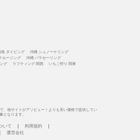
垣島 ダイビング
沖縄 シュノーケリング
 クルージング
沖縄 パラセーリング
ィング
ラフティング 関西
いちご狩り 関東
態で、他サイトがアソビュー！よりも安い価格で提供してい
象となります。
ついて
利用規約
運営会社