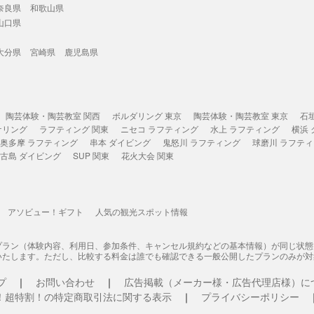
奈良県
和歌山県
山口県
大分県
宮崎県
鹿児島県
陶芸体験・陶芸教室 関西
ボルダリング 東京
陶芸体験・陶芸教室 東京
石
ケリング
ラフティング 関東
ニセコ ラフティング
水上 ラフティング
横浜
奥多摩 ラフティング
串本 ダイビング
鬼怒川 ラフティング
球磨川 ラフテ
古島 ダイビング
SUP 関東
花火大会 関東
アソビュー！ギフト
人気の観光スポット情報
プラン（体験内容、利用日、参加条件、キャンセル規約などの基本情報）が同じ状
いたします。ただし、比較する料金は誰でも確認できる一般公開したプランのみが対
プ
お問い合わせ
広告掲載（メーカー様・広告代理店様）に
！超特割！の特定商取引法に関する表示
プライバシーポリシー