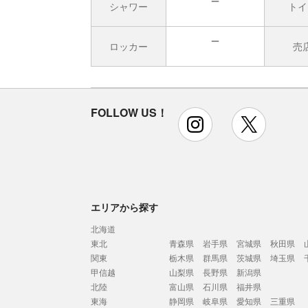
シャワー
トイ
無
ロッカー
売
無
FOLLOW US！
instagram
x
エリアから探す
北海道
東北
青森県
岩手県
宮城県
秋田県
関東
栃木県
群馬県
茨城県
埼玉県
甲信越
山梨県
長野県
新潟県
北陸
富山県
石川県
福井県
東海
静岡県
岐阜県
愛知県
三重県