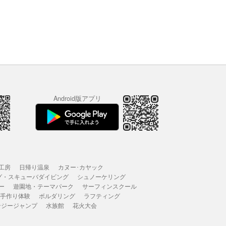
Android版アプリ
工房
日帰り温泉
カヌー･カヤック
グ・スキューバダイビング
シュノーケリング
ー
遊園地・テーマパーク
サーフィンスクール
 手作り体験
ボルダリング
ラフティング
ンジージャンプ
水族館
花火大会