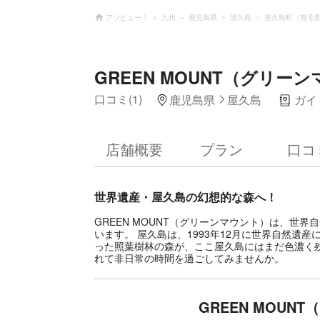
アソビュー！
九州
鹿児島県
屋久島
屋久島町（熊毛
GREEN MOUNT（グリー
口コミ(1)
鹿児島県
屋久島
ガイ
店舗概要
プラン
口コ
世界遺産・屋久島の幻想的な森へ！
GREEN MOUNT（グリーンマウント）は、世
います。 屋久島は、1993年12月に世界自然
った照葉樹林の森が、ここ屋久島にはまだ色濃く
れて非日常の時間を過ごしてみませんか。
GREEN MOU