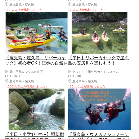
も安心！】【体験ダイビング】
鹿児島県
屋久島
鹿児島県
屋久島
【1ダイブコース】
100 人以上が体験しました！
10 人以上が体験しました！
【鹿児島・屋久島・リバーカヤ
【半日】リバーカヤックで屋久
ック】初心者OK！圧巻の自然を
島の安房川を楽しもう！
リバーカヤックで渡ろう（半日
登山用品レンタルの山下
アウトドア屋久島ガイドシステム
コース）
口コミ(51)
口コミ(8)
鹿児島県
屋久島
鹿児島県
屋久島
1,000 人以上が体験しました！
100 人以上が体験しました！
【半日・小学1年生〜】照葉樹
【屋久島・ウミガメシュノーケ