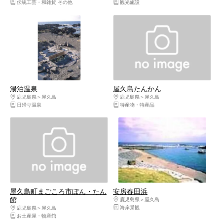
伝統工芸・和雑貨 その他
観光施設
湯泊温泉
屋久島たんかん
鹿児島県
屋久島
鹿児島県
屋久島
日帰り温泉
特産物・特産品
屋久島町まごころ市ぽん・たん
安房春田浜
館
鹿児島県
屋久島
海岸景観
鹿児島県
屋久島
お土産屋・物産館