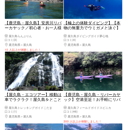
【鹿児島・屋久島】安房川リバ
【極上の体験ダイビング】【本
ーカヤック／初心者・お一人様
物の無重力でウミガメと泳ぐ】
OK！半日コース（午前／午後）
【現地集合プラン】【時間無制
屋久島らんぶりん
屋久島ダイビングガイド夢心地
限の1本目】【人気No.1｜プレ
口コミ(3)
口コミ(4)
ミアム2ダイブ】【泳げない・
鹿児島県
屋久島
鹿児島県
屋久島
自信なくても楽しい】《屋久島
10 人以上が体験しました！
ダイビングガイド夢心地》
【屋久島・エコツアー】移動は
【鹿児島・屋久島・リバーカヤ
車でラクラク！屋久島をとこと
ック】空港至近！お手軽にリバ
ん満喫する島内観光ツアー
ーカヤックを満喫しよう
屋久島トレッキングガイドこだま
屋久島フィールドガイドスピニカ
口コミ(1)
口コミ(46)
鹿児島県
屋久島
鹿児島県
屋久島
300 人以上が体験しました！