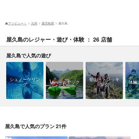
アソビュー！
九州
鹿児島県
屋久島
屋久島のレジャー・遊び・体験 ： 26 店舗
屋久島で人気の遊び
シュノーケリン
登山・トレッキ
リバーカヤック
体験
グ
ング
屋久島で人気のプラン 21件