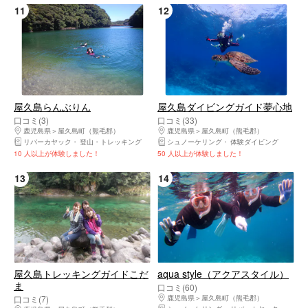
11
12
屋久島らんぶりん
屋久島ダイビングガイド夢心地
口コミ(3)
口コミ(33)
鹿児島県
屋久島町（熊毛郡）
鹿児島県
屋久島町（熊毛郡）
リバーカヤック
登山・トレッキング
シュノーケリング
体験ダイビング
10 人以上が体験しました！
50 人以上が体験しました！
13
14
屋久島トレッキングガイドこだ
aqua style（アクアスタイル）
ま
口コミ(60)
口コミ(7)
鹿児島県
屋久島町（熊毛郡）