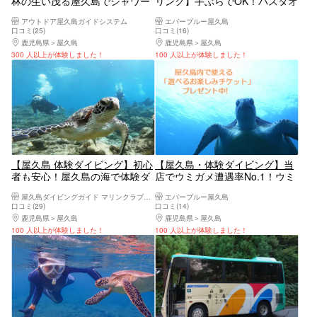
林の生い茂る屋久島でシャワー
リング】手ぶらでOK！バスタオ
クライミング！
ル・水着も無料貸出有り！ウミ
アウトドア屋久島ガイドシステム
エバーブルー屋久島
ガメ探し☆到着日・離島日にも
口コミ(25)
口コミ(16)
ほど良いアクティビティ♪初心
鹿児島県
屋久島
鹿児島県
屋久島
者OK・お1人参加・ファミリ
300 人以上が体験しました！
100 人以上が体験しました！
ー・仲間・社員旅行に☆
【屋久島 体験ダイビング】初心
【屋久島・体験ダイビング】当
者も安心！屋久島の海で体験ダ
店でウミガメ遭遇率No.1！ウミ
イビング（動画プレゼント付
ガメコース！慣れるまで安心の
屋久島ダイビングガイド マリンクラブカイオロヒア
エバーブルー屋久島
き）
長めのダイビング！未経験者、
口コミ(29)
口コミ(14)
初心者にお勧め！島内で使える
鹿児島県
屋久島
鹿児島県
屋久島
「お楽しみチケット」プレゼン
100 人以上が体験しました！
100 人以上が体験しました！
ト！