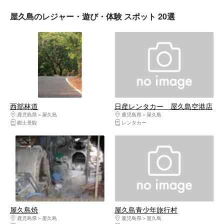
屋久島のレジャー・遊び・体験 スポット 20選
西部林道
日産レンタカー 屋久島空港店
鹿児島県
屋久島
鹿児島県
屋久島
郷土景観
レンタカー
屋久島焼
屋久島青少年旅行村
鹿児島県
屋久島
鹿児島県
屋久島