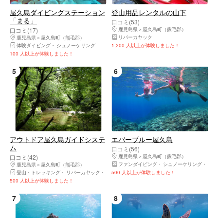
屋久島ダイビングステーション
登山用品レンタルの山下
「まる」
口コミ(53)
口コミ(17)
鹿児島県
屋久島町（熊毛郡）
リバーカヤック
鹿児島県
屋久島町（熊毛郡）
体験ダイビング
シュノーケリング
1,200 人以上が体験しました！
100 人以上が体験しました！
5
6
アウトドア屋久島ガイドシステ
エバーブルー屋久島
ム
口コミ(56)
口コミ(42)
鹿児島県
屋久島町（熊毛郡）
ファンダイビング
シュノーケリング
体験
鹿児島県
屋久島町（熊毛郡）
登山・トレッキング
リバーカヤック
キャニオニング・シャワークライミング
500 人以上が体験しました！
カヌー
500 人以上が体験しました！
7
8