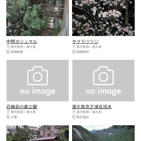
中間ガジュマル
サクラツツジ
鹿児島県
屋久島
鹿児島県
屋久島
植物観察
植物観察
石楠花の森公園
屋久島宮之浦岳流水
鹿児島県
屋久島
鹿児島県
屋久島
公園
観光施設