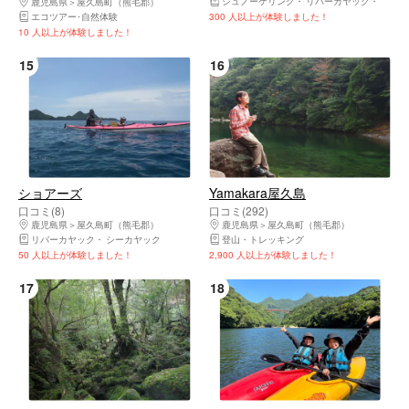
シュノーケリング
リバーカヤック
体験ダ
鹿児島県
屋久島町（熊毛郡）
エコツアー･自然体験
300 人以上が体験しました！
10 人以上が体験しました！
15
16
ショアーズ
Yamakara屋久島
口コミ(8)
口コミ(292)
鹿児島県
屋久島町（熊毛郡）
鹿児島県
屋久島町（熊毛郡）
リバーカヤック
シーカヤック
登山・トレッキング
50 人以上が体験しました！
2,900 人以上が体験しました！
17
18