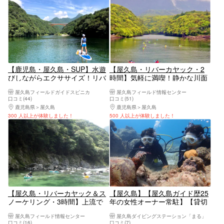
【鹿児島・屋久島・SUP】水遊
【屋久島・リバーカヤック・2
びしながらエクササイズ！リバ
時間】気軽に満喫！静かな川面
ーSUPを楽しもう
をのんびりくだろう！安房川カ
屋久島フィールドガイドスピニカ
屋久島フィールド情報センター
ヤック・ショートプラン
口コミ(44)
口コミ(51)
鹿児島県
屋久島
鹿児島県
屋久島
300 人以上が体験しました！
500 人以上が体験しました！
【屋久島・リバーカヤック＆ス
【屋久島】【屋久島ガイド歴25
ノーケリング・3時間】上流で
年の女性オーナー常駐】【貸切
スノーケリングタイムを楽しも
ツアーに変更可！】【お子様連
屋久島フィールド情報センター
屋久島ダイビングステーション「まる」
う！安房川カヤック満喫プラン
れのご家族歓迎！】【初心者で
口コミ(16)
口コミ(7)