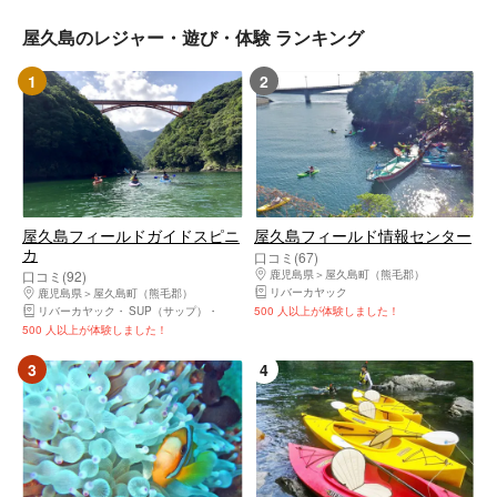
屋久島のレジャー・遊び・体験 ランキング
1
2
屋久島フィールドガイドスピニ
屋久島フィールド情報センター
カ
口コミ(67)
口コミ(92)
鹿児島県
屋久島町（熊毛郡）
リバーカヤック
鹿児島県
屋久島町（熊毛郡）
リバーカヤック
SUP（サップ）
シーカヤック
500 人以上が体験しました！
500 人以上が体験しました！
3
4