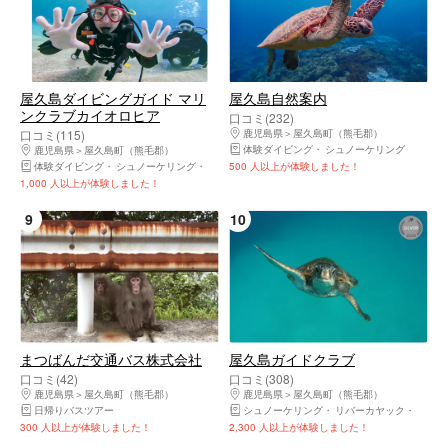
屋久島ダイビングガイド マリ
屋久島自然案内
ンクラブカイオロヒア
口コミ(232)
口コミ(115)
鹿児島県
屋久島町（熊毛郡）
体験ダイビング
シュノーケリング
鹿児島県
屋久島町（熊毛郡）
体験ダイビング
シュノーケリング
リバーカヤック
500 人以上が体験しました！
1,000 人以上が体験しました！
9
10
まつばんだ交通バス株式会社
屋久島ガイドクラブ
口コミ(42)
口コミ(308)
鹿児島県
屋久島町（熊毛郡）
鹿児島県
屋久島町（熊毛郡）
日帰りバスツアー
シュノーケリング
リバーカヤック
登山・
300 人以上が体験しました！
2,300 人以上が体験しました！