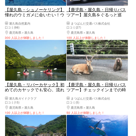
【屋久島・シュノーケリング】
【鹿児島・屋久島・日帰りバス
憧れのウミガメに会いたい！ウ
ツアー】屋久島をぐるっと巡
ミガメと泳ぐシュノーケリング
る！1日たっぷり満喫コース
屋久島自然案内
まつばんだ交通バス株式会社
ツアー！（3時間）
口コミ(98)
口コミ(27)
鹿児島県
屋久島
鹿児島県
屋久島
300 人以上が体験しました！
100 人以上が体験しました！
【屋久島・リバーカヤック】初
【鹿児島・屋久島・日帰りバス
めてのカヤックでも安心。流れ
ツアー】チェックインまでの時
の穏やかな安房川で水上散歩｜
間で観光！午後半日コース
屋久島ガイドクラブ
まつばんだ交通バス株式会社
ベテランガイドがサポート（写
口コミ(15)
口コミ(5)
真データ付）
鹿児島県
屋久島
鹿児島県
屋久島
100 人以上が体験しました！
50 人以上が体験しました！