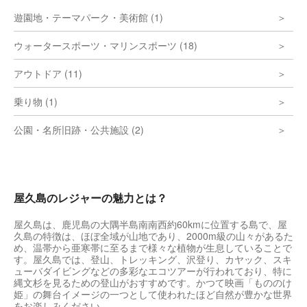
遊園地・テーマパーク・美術館 (1)
ウォータースポーツ・マリンスポーツ (18)
アウトドア (11)
乗り物 (1)
公園・名所旧跡・公共施設 (2)
屋久島のレジャーの魅力とは？
屋久島は、鹿児島の大隅半島南南西約60kmに位置する島で、屋
久島の特徴は、ほぼ全域が山地であり、2000m級の山々があるた
め、温帯から亜寒帯に至るまで様々な植物が生息していることで
す。屋久島では、登山、トレッキング、沢登り、カヤック、スキ
ューバダイビングなどの多彩なエコツアーが行われており、特に
縄文杉を見るための登山がおすすめです。かつて映画「もののけ
姫」の舞台イメージの一つとして使われたほど自然が豊かな世界
をお楽しみください。