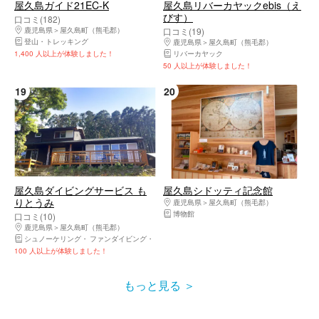
屋久島ガイド21EC-K
屋久島リバーカヤックebis（え
びす）
口コミ(182)
鹿児島県
屋久島町（熊毛郡）
口コミ(19)
登山・トレッキング
鹿児島県
屋久島町（熊毛郡）
1,400 人以上が体験しました！
リバーカヤック
50 人以上が体験しました！
19
20
屋久島ダイビングサービス も
屋久島シドッティ記念館
りとうみ
鹿児島県
屋久島町（熊毛郡）
博物館
口コミ(10)
鹿児島県
屋久島町（熊毛郡）
シュノーケリング
ファンダイビング
体験ダイビング
100 人以上が体験しました！
もっと見る