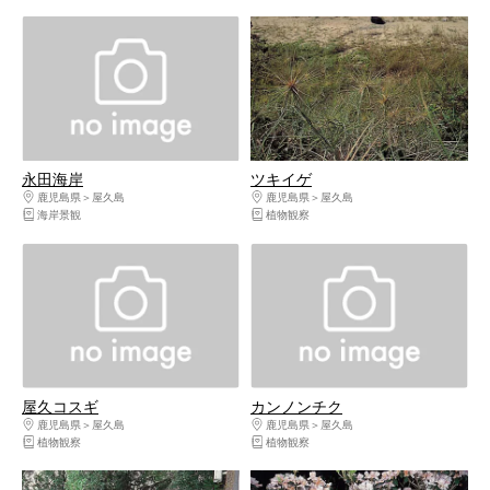
永田海岸
ツキイゲ
鹿児島県
屋久島
鹿児島県
屋久島
海岸景観
植物観察
屋久コスギ
カンノンチク
鹿児島県
屋久島
鹿児島県
屋久島
植物観察
植物観察