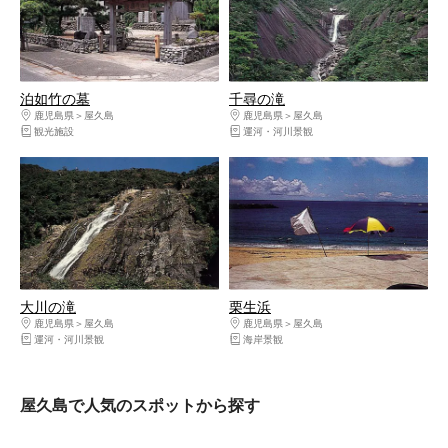
泊如竹の墓
千尋の滝
鹿児島県
屋久島
鹿児島県
屋久島
観光施設
運河・河川景観
大川の滝
栗生浜
鹿児島県
屋久島
鹿児島県
屋久島
運河・河川景観
海岸景観
屋久島で人気のスポットから探す