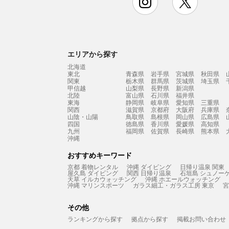
エリアから探す
北海道
東北
青森県
岩手県
宮城県
秋田県
関東
栃木県
群馬県
茨城県
埼玉県
甲信越
山梨県
長野県
新潟県
北陸
富山県
石川県
福井県
東海
静岡県
岐阜県
愛知県
三重県
関西
滋賀県
京都府
大阪府
兵庫県
山陰・山陽
鳥取県
島根県
岡山県
広島県
四国
徳島県
香川県
愛媛県
高知県
九州
福岡県
佐賀県
長崎県
熊本県
沖縄
おすすめキーワード
京都 着物レンタル
沖縄 ダイビング
日帰り温泉 関東
屋久島 ダイビング
関西 日帰り温泉
石垣島 シュノー
天草 イルカウォッチング
沖縄 ホエールウォッチング
沖縄 マリンスポーツ
ガラス細工・ガラス工房 東京
宮
その他
ランキングから探す
拠点から探す
掲載お問い合わせ