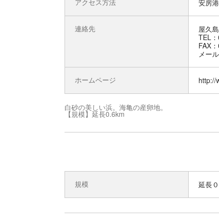
アクセス方法
安房港
連絡先
屋久島
TEL：0
FAX：0
メール：k
ホームページ
http:/
白砂の美しい浜。海亀の産卵地。
【規模】延長0.6km
規模
延長０