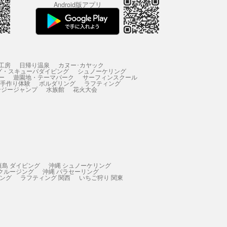
Android版アプリ
工房
日帰り温泉
カヌー･カヤック
グ・スキューバダイビング
シュノーケリング
ー
遊園地・テーマパーク
サーフィンスクール
 手作り体験
ボルダリング
ラフティング
ンジージャンプ
水族館
花火大会
垣島 ダイビング
沖縄 シュノーケリング
 クルージング
沖縄 パラセーリング
ィング
ラフティング 関西
いちご狩り 関東