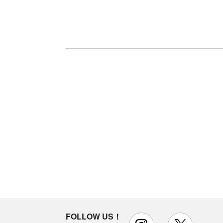
FOLLOW US！
instagram
x