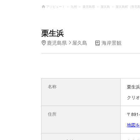
アソビュー！
九州
鹿児島県
屋久島
屋久島町（熊毛
栗生浜
鹿児島県
屋久島
海岸景観
名称
栗生浜
クリオ
住所
〒89
地図を