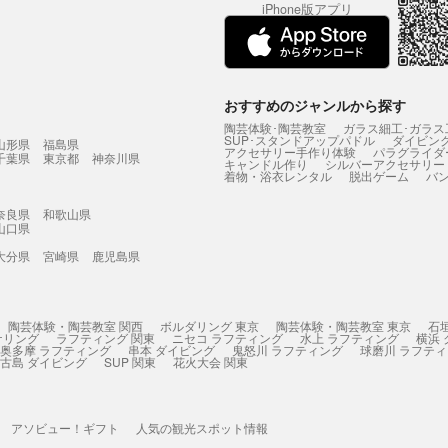
iPhone版アプリ
おすすめのジャンルから探す
陶芸体験･陶芸教室
ガラス細工･ガラス
SUP･スタンドアップパドル
ダイビン
山形県
福島県
アクセサリー手作り体験
パラグライダ
千葉県
東京都
神奈川県
キャンドル作り
シルバーアクセサリー
着物・浴衣レンタル
脱出ゲーム
バ
奈良県
和歌山県
山口県
大分県
宮崎県
鹿児島県
陶芸体験・陶芸教室 関西
ボルダリング 東京
陶芸体験・陶芸教室 東京
石
ケリング
ラフティング 関東
ニセコ ラフティング
水上 ラフティング
横浜
奥多摩 ラフティング
串本 ダイビング
鬼怒川 ラフティング
球磨川 ラフテ
古島 ダイビング
SUP 関東
花火大会 関東
アソビュー！ギフト
人気の観光スポット情報