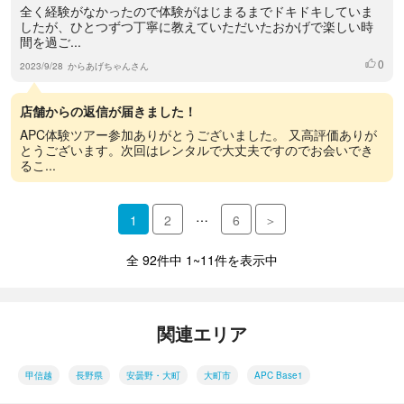
全く経験がなかったので体験がはじまるまでドキドキしていま
したが、ひとつずつ丁寧に教えていただいたおかげで楽しい時
間を過ご...
0
いいね
2023/9/28
からあげちゃんさん
店舗からの返信が届きました！
APC体験ツアー参加ありがとうございました。 又高評価ありが
とうございます。次回はレンタルで大丈夫ですのでお会いでき
るこ...
…
1
2
6
＞
全 92件中 1~11件を表示中
関連エリア
甲信越
長野県
安曇野・大町
大町市
APC Base1