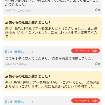
ができました。
0
いいね
2024/7/15
なかむらさん
店舗からの返信が届きました！
APC BASE1体験ツアー参加ありがとうございました。また高
評価ありがとうございました。次回はレンタルで大丈夫ですの
で...
5
/
アソビュー！で体験
5
素晴らしい！
とても丁寧に教えてくださり、 湖面が綺麗で感動しました。
0
いいね
2023/10/17
柴吉さん
店舗からの返信が届きました！
APC BASE1体験ツアー参加ありがとうございました。 又高評価
ありがとうございます。天候にも恵まれ楽しい２時間でした...
5
/
アソビュー！で体験
5
素晴らしい！