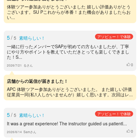
体験ツアー参加ありがとうございました 嬉しい評価ありがとう
ございます。SU Pこれからが本番！また機会がありましたらお
い...
5
/
アソビュー！で体験
5
素晴らしい！
一緒に行ったメンバーでSAPが初めての方もいましたが、丁寧
にやり方やポイントを教えていただきとっても楽しくできまし
た！S...
0
いいね
2026/7/21
るさん
店舗からの返信が届きました！
APC 体験ツアー参加ありがとうございました。 また嬉しい評価
従業員一同(私1人しかいませんが）嬉しく思います。次回はレ...
5
/
アソビュー！で体験
5
素晴らしい！
It was a great experience! The instructor guided us patientl...
0
いいね
2026/6/14
Samさん