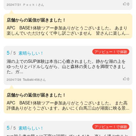
0
いいね
2024/7/31
Ｐｏｃｈｉさん
店舗からの返信が届きました！
APC BASE1体験ツアー参加ありがとうございました。 あまり
楽しんでいただけなくて申し訳ございません 皆さんに楽しん...
5
/
アソビュー！で体験
5
素晴らしい！
湖の上でのSUP体験は本当に心癒されました。静かな湖の上を
ゆったりとパドルしながら、山と森林の美しさを満喫できまし
た。ガ...
0
いいね
2024/7/28
Tsubaki-456さん
店舗からの返信が届きました！
APC BASE1体験ツアー参加ありがとうございました。 また高
評価ありがとうございます。あいにく白馬三山が湖面に映る景...
5
/
アソビュー！で体験
5
素晴らしい！
sup初心者の我々に丁寧に説明していただき、楽しく過ごすこと