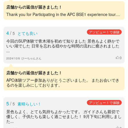
店舗からの返信が届きました！
Thank you for Participating in the APC BSE1 experience tour....
4
/
アソビュー！で体験
5
とても良い
今回のSUP体験で青木湖を初めて知りました 景色もよく静かで
いい湖でした 日常を忘れる穏やかな時間の流れに癒されました
...
0
いいね
2024/10/6
ひーちゃんさん
店舗からの返信が届きました！
APC体験ツアー参加ありがとうございました。 またお会いでき
るのを楽しみにしております。
5
/
アソビュー！で体験
5
素晴らしい！
景色もよく、とても気持ちよかったです。 ガイドさんも親切で
優しく、子供たちも楽しく過ごせました！ 9月下旬に利用しまし
た...
いいね