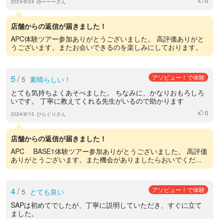
0
2024/9/24
ゆーーーさん
店舗からの返信が届きました！
APC体験ツアー参加ありがとうございました。 高評価ありがと
うございます。またお会いできるのを楽しみにしております。
5
/
アソビュー！で体験
5
素晴らしい！
とても気持ちよくあそべました。 ちなみに、かなりおもろしろ
いです。 丁寧に教えてくれる先生がいるので助かります
0
いいね
2024/8/13
ひらぐりさん
店舗からの返信が届きました！
APC BASE1体験ツアー参加ありがとうございました。 高評価
ありがとうございます。また機会がありましたらおいでくだ...
4
/
アソビュー！で体験
5
とても良い
SAPは初めてでしたが、丁寧に説明していただき、すぐに立て
ました。