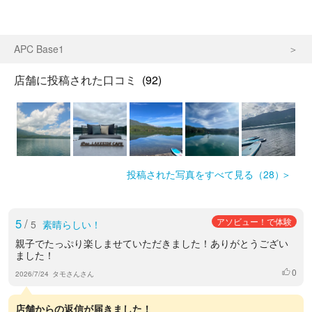
APC Base1
店舗に投稿された口コミ
(92)
投稿された写真をすべて見る（28）
5
/
アソビュー！で体験
5
素晴らしい！
親子でたっぷり楽しませていただきました！ありがとうござい
ました！
0
いいね
2026/7/24
タモさんさん
店舗からの返信が届きました！