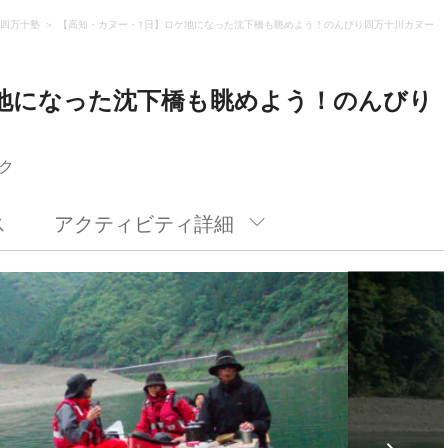
四万十塾
【高知・カヌー・1日】ロケ地になった沈下橋も眺めよう！のんびり四万十川カヌー
地になった沈下橋も眺めよう！のんびり
ク
ス
アクティビティ詳細