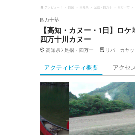
アソビュー！
四国
高知県
足摺・四万十
四万十市
四万十塾
【高知・カヌー・1日】ロケ
四万十川カヌー
高知県
足摺・四万十
リバーカヤッ
アクティビティ概要
アクセ