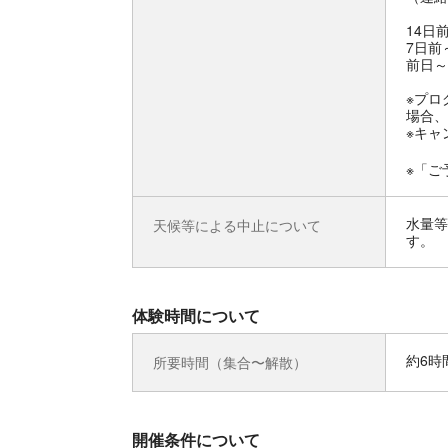
14日
7日前
前日～
※プロ
場合、
※キャ
※「ご
水量等
天候等による中止について
す。
体験時間について
約6時
所要時間（集合〜解散）
開催条件について