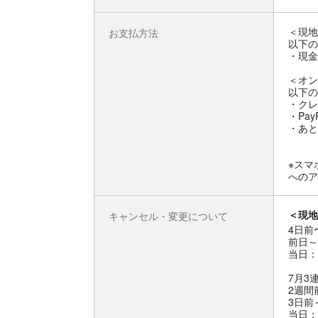
＜現地
お支払方法
以下の
・現金
＜オン
以下の
・クレ
・Pay
・あと
※スマ
へのア
＜現地
キャンセル・変更について
4日前
前日～
当日：
7月3
2週間
3日前
当日：