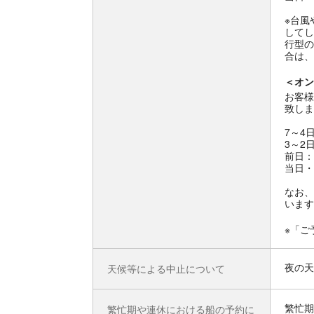
※台風
してし
行型の
合は、
＜オン
お客様
致しま
7～4
3～2
前日：
当日・
なお、
います
※「ご
夜の天
天候等による中止について
繁忙期
繁忙期や連休における船の予約に