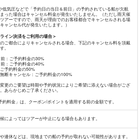
や低気圧などで「予約日の当日＆前日」の予約されている船が欠航
まった場合はキャンセル料金が発生いたしません。（ただし雨天催
ツアーですので、雨天が理由でのお客様都合でキャンセルされる場
キャンセル代が発生いたします。）
ライン決済をご利用の場合＞
のご都合によりキャンセルされる場合、下記のキャンセル料を頂戴
す。
日前：ご予約料金の30%
日前：ご予約料金の40%
ご予約料金の50%
無断キャンセル：ご予約料金の100%
変更のご要望は時期や予約状況によりご希望に添えない場合がござ
。あらかじめご了承ください。
予約料金」は、クーポン/ポイントを適用する前の金額です。
候によってはツアーが中止になる場合もあります。
や連休などは、現地までの船の予約が取れない可能性があります。