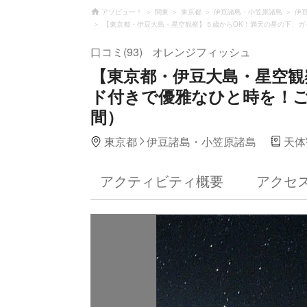
アソビュー！
関東
東京都
伊豆諸島・小笠原諸島
伊
【東京都・伊豆大島・星空観察】５歳からOK！満天の星の下、ガ
口コミ(93)
オレンジフィッシュ
【東京都・伊豆大島・星空観
ド付きで優雅なひと時を！ご
間）
東京都
伊豆諸島・小笠原諸島
天体
アクティビティ概要
アクセ