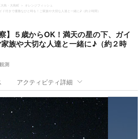
豆大島・大島町
オレンジフィッシュ
イド付きで優雅なひと時を！ご家族や大切な人達と一緒に♪（約２時間）
察】５歳からOK！満天の星の下、ガイ
家族や大切な人達と一緒に♪（約２時
観測
ス
アクティビティ詳細