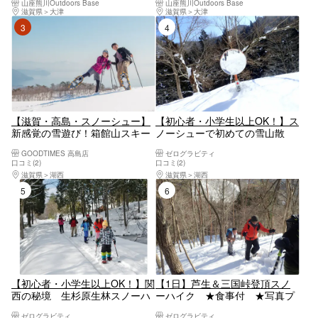
山座熊川Outdoors Base
山座熊川Outdoors Base
グ！》
滋賀県
大津
滋賀県
大津
3位
4位
【滋賀・高島・スノーシュー】
【初心者・小学生以上OK！】ス
新感覚の雪遊び！箱館山スキー
ノーシューで初めての雪山散
場でスノーシュー体験
策 ★ランチ付 ★写真サービ
GOODTIMES 高島店
ゼログラビティ
ス
口コミ(2)
口コミ(2)
滋賀県
湖西
滋賀県
湖西
5位
6位
【初心者・小学生以上OK！】関
【1日】芦生＆三国峠登頂スノ
西の秘境 生杉原生林スノーハ
ーハイク ★食事付 ★写真プ
イク ★ランチ付 ★写真プレ
レゼント
ゼログラビティ
ゼログラビティ