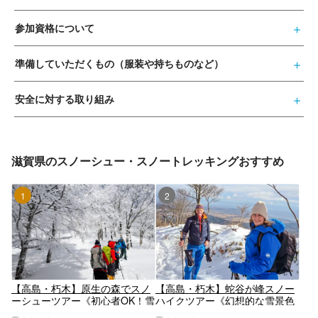
参加資格について
準備していただくもの（服装や持ちものなど）
安全に対する取り組み
滋賀県のスノーシュー・スノートレッキングおすすめ
1位
2位
【高島・朽木】原生の森でスノ
【高島・朽木】蛇谷が峰スノー
ーシューツアー《初心者OK！雪
ハイクツアー《幻想的な雪景色
原を歩く冬の冒険！》
と琵琶湖の絶景トレッキン