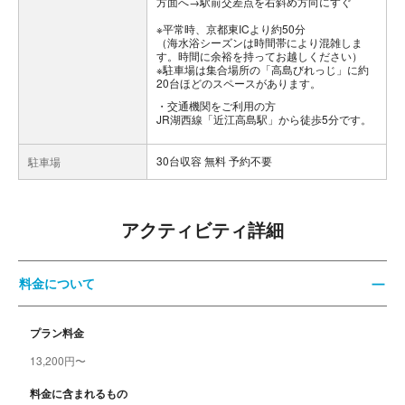
方面へ→駅前交差点を右斜め方向にすぐ
※平常時、京都東ICより約50分
（海水浴シーズンは時間帯により混雑しま
す。時間に余裕を持ってお越しください）
※駐車場は集合場所の「高島びれっじ」に約
20台ほどのスペースがあります。
交通機関をご利用の方
JR湖西線「近江高島駅」から徒歩5分です。
30台収容 無料 予約不要
駐車場
アクティビティ詳細
料金について
プラン料金
13,200円〜
料金に含まれるもの