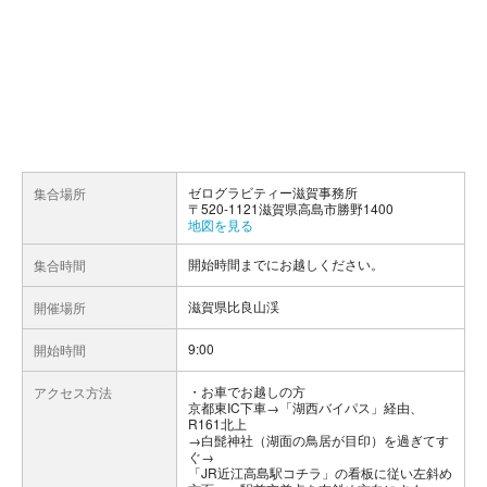
ゼログラビティー滋賀事務所
集合場所
〒520-1121滋賀県高島市勝野1400
地図を見る
開始時間までにお越しください。
集合時間
滋賀県比良山渓
開催場所
9:00
開始時間
お車でお越しの方
アクセス方法
京都東IC下車→「湖西バイパス」経由、
R161北上
→白髭神社（湖面の鳥居が目印）を過ぎてす
ぐ→
「JR近江高島駅コチラ」の看板に従い左斜め