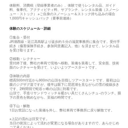
体験料、消費税（登録事業者のみ）、体験で使うレンタル品、ガイド
料、食事代、アクティビティ料、サブランチ、レンタル装備（スノーシ
ュー・ストック） ※ご自身のスノーシュー＆ストック持ち込みの場合
1,000円キャッシュバック（要事前連絡）
体験のスケジュール・詳細
①集合・受付
JR湖西線・近江高島駅より徒歩約５分の滋賀事務所に集合です。受付手
続き（傷害保険手続き、参加同意書記入、他）を済ませて、レンタル品
を受け取ります。
②移動・レクチャー
受付終了後、弊社の車両で現地へ移動。装備を装着して、安全面、技術
面のレクチャーを受けて、いよいよツアースタートです。
③体験の内容
標高500m付近から900mの山頂を目指しツアースタートです、最初は山
腹のジグザグ道ですが、後半は眼下に琵琶湖を見ながらの雪の稜線歩き
です、2時間弱で蛇谷ヶ峰の山頂に到着です。
山頂で、手造りサンドウィッチ＆暖かい具だくさんシチュ−のランチ。眼
下の景色を眺めながら、至福の時間です。
④下山・解散
1日お世話になった装備を外し、弊社車両で事務所に戻り解散です。
※上記の流れは目安です。
当日の状況によって流れが変更になる場合がありますので、あらかじめ
ご了承ください。