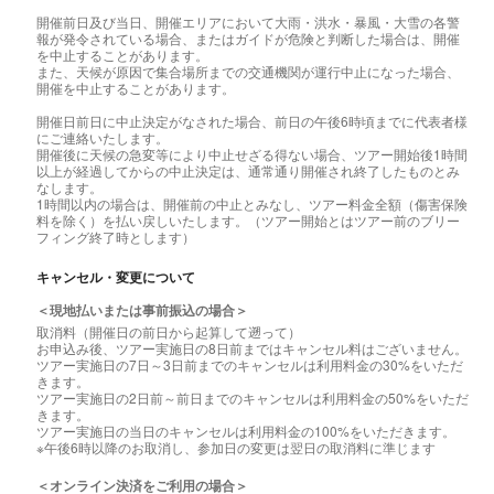
開催前日及び当日、開催エリアにおいて大雨・洪水・暴風・大雪の各警
報が発令されている場合、またはガイドが危険と判断した場合は、開催
を中止することがあります。
また、天候が原因で集合場所までの交通機関が運行中止になった場合、
開催を中止することがあります。
開催日前日に中止決定がなされた場合、前日の午後6時頃までに代表者様
にご連絡いたします。
開催後に天候の急変等により中止せざる得ない場合、ツアー開始後1時間
以上が経過してからの中止決定は、通常通り開催され終了したものとみ
なします。
1時間以内の場合は、開催前の中止とみなし、ツアー料金全額（傷害保険
料を除く）を払い戻しいたします。（ツアー開始とはツアー前のブリー
フィング終了時とします）
キャンセル・変更について
＜現地払いまたは事前振込の場合＞
取消料（開催日の前日から起算して遡って）
お申込み後、ツアー実施日の8日前まではキャンセル料はございません。
ツアー実施日の7日～3日前までのキャンセルは利用料金の30%をいただ
きます。
ツアー実施日の2日前～前日までのキャンセルは利用料金の50%をいただ
きます。
ツアー実施日の当日のキャンセルは利用料金の100%をいただきます。
※午後6時以降のお取消し、参加日の変更は翌日の取消料に準じます
＜オンライン決済をご利用の場合＞