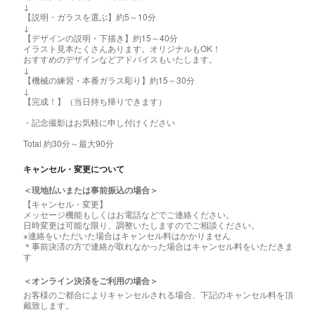
↓
【説明・ガラスを選ぶ】約5～10分
↓
【デザインの説明・下描き】約15～40分
イラスト見本たくさんあります。オリジナルもOK！
おすすめのデザインなどアドバイスもいたします。
↓
【機械の練習・本番ガラス彫り】約15～30分
↓
【完成！】（当日持ち帰りできます）
・記念撮影はお気軽に申し付けください
Total 約30分～最大90分
キャンセル・変更について
＜現地払いまたは事前振込の場合＞
【キャンセル・変更】
メッセージ機能もしくはお電話などでご連絡ください。
日時変更は可能な限り、調整いたしますのでご相談ください。
※連絡をいただいた場合はキャンセル料はかかりません
＊事前決済の方で連絡が取れなかった場合はキャンセル料をいただきま
す
＜オンライン決済をご利用の場合＞
お客様のご都合によりキャンセルされる場合、下記のキャンセル料を頂
戴致します。