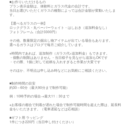
■お作りいただけるもの
プラン表示金額は、体験料とガラス代金の合計です。
当日お選びいただくガラスの種類によっては合計金額が変動いたしま
す。
【選べるガラスの一例】
ロックグラス・丸ペーパーウェイト・はしおき（追加料金なし）
フォトフレーム（合計3300円）
その他、数量限定の掘出し物アイテムが出ている場合もあります。
選べるガラスはブログで毎月ご紹介しています。
※時間内であれば、追加制作（ガラス代+追加料金）もできます。
・個数の制限はありません ・当日様子を見ながら追加もOKです
・その際、1個に対して絵柄を入れすぎると作業が大変です
そのほか、不明点は申し込み時などにお気軽にご相談ください。
■制作時間の目安
約30～60分（最大90分まで制作可能）
例：10時予約の場合→最大11：30まで
※お客様の都合で到着が遅れた場合で制作可能時間を超えた際は、延長料
金をいただきます。（電車遅延などは応相談）
■ギフト用 ラッピング
1件につき220円（当日申し付けください）