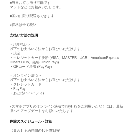
■当日お持ち帰り可能です
マットなどにお包みいたします。
■国内に限り配送もできます
※価格は全て税込
支払い方法の説明
＜現地払い＞
以下のお支払い方法からお選びいただけます。
・現金
・クレジットカード決済 (VISA、MASTER、JCB、AmericanExpress、
Diners Club、銀聯(UnionPay))
・QRコード決済 (PayPay)
＜オンライン決済＞
以下のお支払い方法からお選びいただけます。
・クレジットカード
・PayPay
・あと払い(ペイディ)
※スマホアプリのオンライン決済でPayPayをご利用いただくには、最新
版へのアップデートをお願いいたします。
体験のスケジュール・詳細
【集合】予約時間の10分前目安