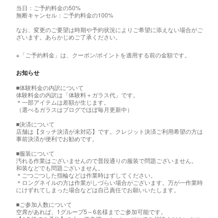
当日：ご予約料金の50%
無断キャンセル：ご予約料金の100%
なお、変更のご要望は時期や予約状況によりご希望に添えない場合がご
ざいます。あらかじめご了承ください。
※「ご予約料金」は、クーポン/ポイントを適用する前の金額です。
お知らせ
■体験料金の内訳について
体験料金の内訳は「体験料＋ガラス代」です。
＊一部アイテムは差額が生じます。
（選べるガラスはブログでほぼ毎月更新中）
■決済について
店舗は【タッチ決済が未対応】です。クレジット決済ご利用希望の方は
事前決済が便利でお勧めです。
■服装について
汚れる作業はございませんので普段通りの服装で問題ございません。
和装などでも問題ございません。
＊ごつごつした指輪などは作業時はずしてください。
＊ロングネイルの方は作業がしづらい場合がございます。万が一作業時
にけずれてしまった場合などは自己責任でお願いいたします。
■ご参加人数について
空席があれば、1グループ5～6名様までご参加可能です。