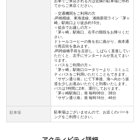
お車でご来店される方は近隣の駐車場に停め
てからご来店ください。
交通機関をご利用の方
JR相模線、東海道線、湘南新宿ライン「茅ヶ
崎」駅南口より徒歩約15分。
＜徒歩でお越しの方＞
「茅ヶ崎」駅南口、右手の階段をお降りくだ
さい。
ドトールコーヒーの角を右に曲がり、南本通
り商店街を進みます。
JR跨線橋手前を左折し、しばらく直進してい
ただくと、左手にサンタートルが見えてまい
ります。
＜バスをご利用の方＞
「茅ヶ崎」駅南口ロータリーより、コミュニ
ティバスをご利用いただくこともできます。
「サザン通り南」にて下車後、海へ向かう坂
道を少しお進みいただくと到着いたします。
バスは1時間に2本、運行しております。
「茅ヶ崎駅南口」発 毎時08分、38分
「サザン通り南」発 毎時16分、46分
駐車場はございませんので、お近くのパーキ
駐車場
ングをご利用ください。
アクティビティ詳細