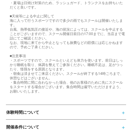
・夏場は日焼け対策のため、ラッシュガード、トランクスをお持ちいた
だくと良いです。
■天候等による中止に関して
海に入って行うスポーツですので多少の雨でもスクールは開催いたしま
す。
台風、熱帯低気圧の接近や、海の状況によっては、スクールを中止する
ことがございますので、スクール開催日前日の17:00までに、当店まで電
話にてご確認ください。
なお、現地に来てから中止となっても旅費などの賠償には応じかねます
ので、予めご了承ください。
■注意事項
・スポーツですので、スクールといえども体力を使います。前日はしっ
かり睡眠を取り、体調を整えてご参加ください。睡眠不足は、足がつっ
たり、怪我をする原因となります。
・朝食は済ませてご来店ください。スクールが終了する14時ごろまで、
休憩などはございません。
・集合時間に間に合わなかった場合、他のお客様のために先にスクール
をスタートする場合がございます。集合時間は厳守いただけますよう、
お願いいたします。
体験時間について
開催条件について