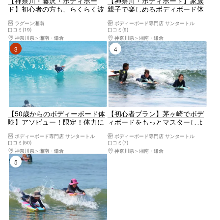
【神奈川・藤沢・ボディボー
【神奈川・ボディボード】家族
ド】初心者の方も、らくらく波
親子で楽しめるボディボード体
乗り！プライベートレッスン
験スクール
ラグーン湘南
ボディーボード専門店 サンタートル
（貸切・団体割引）
口コミ(19)
口コミ(9)
神奈川県
湘南・鎌倉
神奈川県
湘南・鎌倉
3位
4位
【50歳からのボディーボード体
【初心者プラン】茅ヶ崎でボデ
験】アソビュー！限定！体力に
ィボードをもっとマスターしよ
不安がある方でも安心！
う！
ボディーボード専門店 サンタートル
ボディーボード専門店 サンタートル
口コミ(50)
口コミ(7)
神奈川県
湘南・鎌倉
神奈川県
湘南・鎌倉
5位