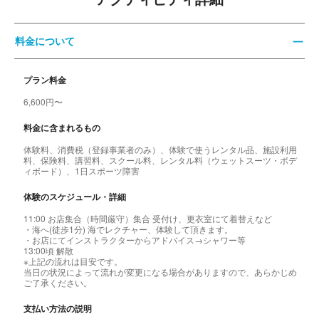
料金について
プラン料金
6,600円〜
料金に含まれるもの
体験料、消費税（登録事業者のみ）、体験で使うレンタル品、施設利用
料、保険料、講習料、スクール料、レンタル料（ウェットスーツ・ボデ
ィボード）、1日スポーツ障害
体験のスケジュール・詳細
11:00 お店集合（時間厳守）集合 受付け、更衣室にて着替えなど
・海へ(徒歩1分) 海でレクチャー、体験して頂きます。
・お店にてインストラクターからアドバイス→シャワー等
13:00頃 解散
※上記の流れは目安です。
当日の状況によって流れが変更になる場合がありますので、あらかじめ
ご了承ください。
支払い方法の説明